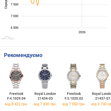
7 500
7 000
6 500
2024
2025
2028
2026
L
Рекомендуємо
Freelook
Royal London
Freelook
Royal Lond
F.4.1029.04
21434-03
F.3.1020.02
21437-07
від 8 422 грн.
від 7 830 грн.
від 7 550 грн.
від 6 730 гр