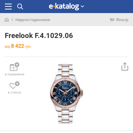
Наручні годинники
Фільтр
Шукали
раніше
Freelook F.4.1029.06
8 422
від
грн.
в порівняння
в список