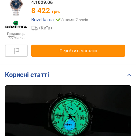
4.1029.06
8 422
грн.
Rozetka.ua
З нами 7 років
(Київ)
Продавець:
777Market
Перейти в магазин
Корисні статті