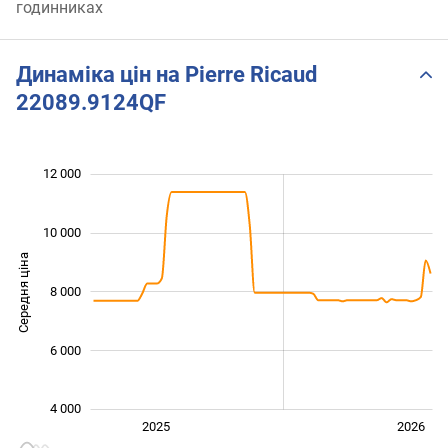
годинниках
Динаміка цін на Pierre Ricaud
22089.9124QF
 000
 000
 000
 000
 000
0
12 000
10 000
Середня ціна
8 000
10 000
6 000
4 000
Січ. 2025
Лип.
2027
2025
2026
L