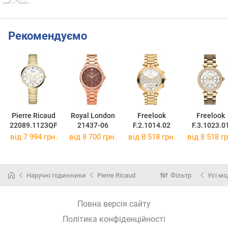
Рекомендуємо
Pierre Ricaud
Royal London
Freelook
Freelook
22089.1123QF
21437-06
F.2.1014.02
F.3.1023.0
від 7 994 грн.
від 8 700 грн.
від 8 518 грн.
від 8 518 гр
Наручні годинники
Pierre Ricaud
Фільтр
Усі мо
Повна версія сайту
Політика конфіденційності