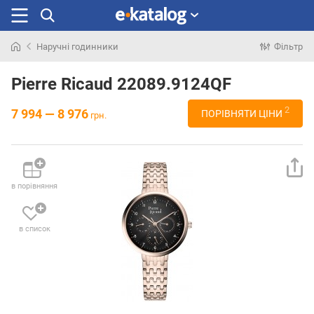
Наручні годинники
Фільтр
Шукали
раніше
Pierre Ricaud 22089.9124QF
2
7 994 — 8 976
ПОРІВНЯТИ ЦІНИ
грн.
в порівняння
в список