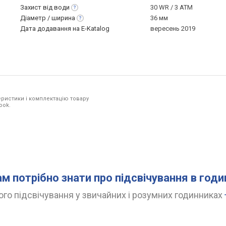
Захист від
води
30 WR / 3 ATM
Діаметр /
ширина
36 мм
Дата додавання на E-Katalog
вересень 2019
ристики і комплектацію товару
ook.
ам потрібно знати про підсвічування в год
го підсвічування у звичайних і розумних годинниках