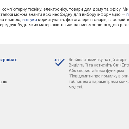
і комп'ютерну техніку, електроніку, товари для дому та офісу. Ми
каталозі можна знайти всю необхідну для вибору інформацію —
п
 за назвою,
відгуки
користувачів, фотогалереї товарів, глосарій те
Передрук будь-яких матеріалів тільки за письмовою згодою реда
 країнах
Знайшли помилку на цій сторінц
Виділіть її та натисніть Ctrl+Ente
Або скористайтеся функцією
"Повідомити про помилку в опис
анія
таблицею з параметрами конк
моделі.