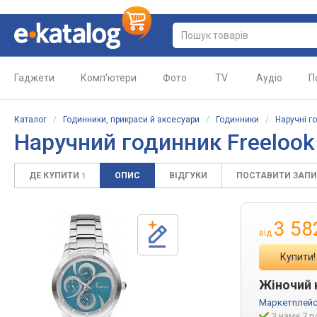
Гаджети
Комп'ютери
Фото
TV
Аудіо
П
Каталог
/
Годинники, прикраси й аксесуари
/
Годинники
/
Наручні г
Наручний годинник Freelook 
ДЕ КУПИТИ
ОПИС
ВІДГУКИ
ПОСТАВИТИ ЗАП
1
3 58
від
Купити!
Жіночий н
Маркетплейс
З нами 7 р