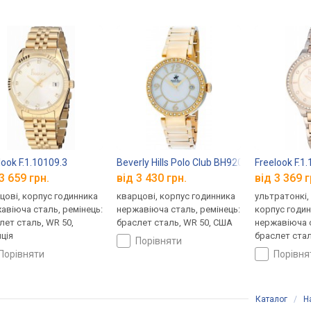
look F.1.10109.3
Beverly Hills Polo Club BH9201-04
Freelook F.1
3 659 грн.
від 3 430 грн.
від 3 369 г
цові, корпус годинника
кварцові, корпус годинника
ультратонкі,
авіюча сталь, ремінець:
нержавіюча сталь, ремінець:
корпус годи
лет сталь, WR 50,
браслет сталь, WR 50, США
нержавіюча с
ція
браслет стал
порівняти
Франція
порівняти
порівн
Каталог
/
Н