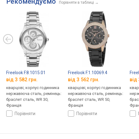
Рекомендуємо
Порівняти в таблиці
→
Freelook F.8.1015.01
Freelook F.1.10069.4
Free
від 3 582 грн.
від 3 562 грн.
від 
кварцові, корпус годинника
кварцові, корпус годинника
квар
нержавіюча сталь, ремінець:
нержавіюча сталь, ремінець:
нерж
браслет сталь, WR 30,
браслет сталь, WR 50,
брас
Франція
Франція
Фран
порівняти
порівняти