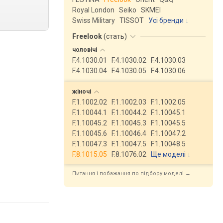
Royal London
Seiko
SKMEI
Swiss Military
TISSOT
Усі бренди
Freelook
(
стать
)
чоловічі
F.4.1030.01
F.4.1030.02
F.4.1030.03
F.4.1030.04
F.4.1030.05
F.4.1030.06
жіночі
F.1.1002.02
F.1.1002.03
F.1.1002.05
F.1.10044.1
F.1.10044.2
F.1.10045.1
F.1.10045.2
F.1.10045.3
F.1.10045.5
F.1.10045.6
F.1.10046.4
F.1.10047.2
F.1.10047.3
F.1.10047.5
F.1.10048.5
F.8.1015.05
F.8.1076.02
Ще моделі
↓
Питання і побажання по підбору моделі →