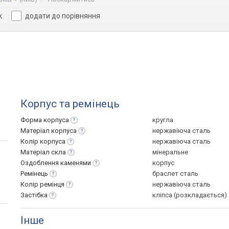
к
додати до порівняння
Корпус та ремінець
Форма
корпуса
кругла
Матеріал
корпуса
нержавіюча сталь
Колір
корпуса
нержавіюча сталь
Матеріал
скла
мінеральне
Оздоблення
каменями
корпус
Ремінець
браслет сталь
Колір
ремінця
нержавіюча сталь
Застібка
кліпса (розкладається)
Інше