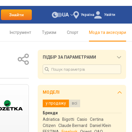
UA
Знайти
Україна
Увійти
Інструмент
Туризм
Спорт
Мода та аксесуари
ПІДБІР ЗА ПАРАМЕТРАМИ
МОДЕЛІ
у продажу
всі
Бренди
Adriatica
Bigotti
Casio
Certina
Citizen
Claude Bernard
Daniel Klein
FESTINA
Freelook
Orient
Q&Q