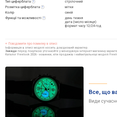
Тип
циферблата
стрілочний
Розмітка
циферблата
мітки
Колір
синій
Функції та
можливості
день тижня
дата (число місяця)
формат часу 12/24 год
Повідомити про помилку в описі
Інформація в описі моделі носить довідковий характер.
Завжди
перед покупкою уточнюйте у менеджера інтернет-магазину характе
Каталог Freelook 2026
- новинки, хіти продажів і найактуальніші моделі Freel
Все, що в
Види сучасно