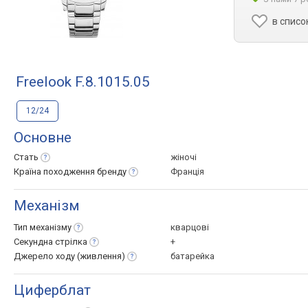
в списо
Freelook F.8.1015.05
12/24
Основне
Стать
жіночі
Країна походження
бренду
Франція
Механізм
Тип
механізму
кварцові
Секундна
стрілка
+
Джерело ходу
(живлення)
батарейка
Циферблат