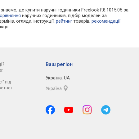
 знаємо, де купити наручні годинники Freelook F.8.1015.05 за
орівняння
наручних годинників, підбір моделей за
рмінів, огляди, інструкції,
рейтинг
товарів,
рекомендації
кції.
Ваш регіон
і?
r.
Україна
,
UA
і" під
ретної
Україна