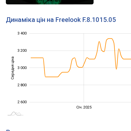
Динаміка цін на Freelook F.8.1015.05
3 400
2 400
2 500
2 700
2 900
3 100
3 600
2 200
3 200
Середня ціна
3 000
2 600
2 800
2 600
Січ. 2027
Лип.
Січ. 2025
L