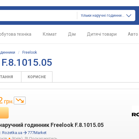
тільки наручні годинники
обутова техніка
Клімат
Дім
Дитячі товари
Авто
одинники
/
Freelook
F.8.1015.05
ИТАННЯ
КОРИСНЕ
2
грн.
аручний годинник Freelook F.8.1015.05
:
Rozetka.ua
777Market
оків
(Київ)
Поскаржитись