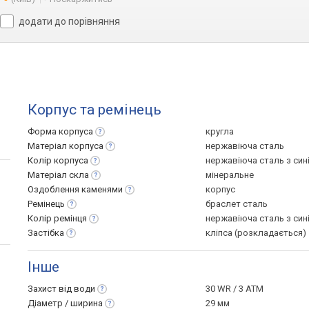
додати до порівняння
Корпус та ремінець
Форма
корпуса
кругла
Матеріал
корпуса
нержавіюча сталь
Колір
корпуса
нержавіюча сталь з син
Матеріал
скла
мінеральне
Оздоблення
каменями
корпус
Ремінець
браслет сталь
Колір
ремінця
нержавіюча сталь з син
Застібка
кліпса (розкладається)
Інше
Захист від
води
30 WR / 3 ATM
Діаметр /
ширина
29 мм