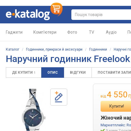
Гаджети
Комп'ютери
Фото
TV
Аудіо
П
Каталог
/
Годинники, прикраси й аксесуари
/
Годинники
/
Наручні г
Наручний годинник Freelook 
ДЕ КУПИТИ
ОПИС
ВІДГУКИ
ПОСТАВИТИ ЗАП
1
4 550
г
від
Купити!
Жіночий нар
Маркетплейс:
Ro
З нами 7 рокі