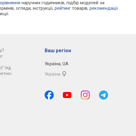
орівняння
наручних годинників, підбір моделей за
рмінів, огляди, інструкції,
рейтинг
товарів,
рекомендації
кції.
Ваш регіон
і?
r.
Україна
,
UA
і" під
ретної
Україна