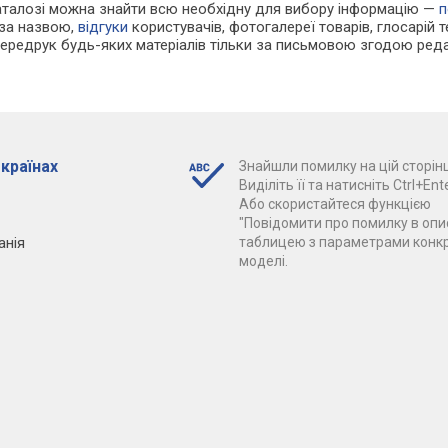
каталозі можна знайти всю необхідну для вибору інформацію —
п
 за назвою,
відгуки
користувачів, фотогалереї товарів, глосарій те
Передрук будь-яких матеріалів тільки за письмовою згодою реда
 країнах
Знайшли помилку на цій сторінц
Виділіть її та натисніть Ctrl+Ente
Або скористайтеся функцією
"Повідомити про помилку в опис
анія
таблицею з параметрами конк
моделі.