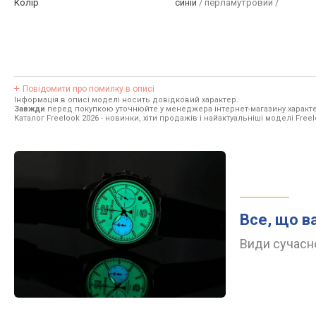
Колір
синій
/ перламутровий /
Повідомити про помилку в описі
Інформація в описі моделі носить довідковий характер.
Завжди
перед покупкою уточнюйте у менеджера інтернет-магазину характе
Каталог Freelook 2026
- новинки, хіти продажів і найактуальніші моделі Freel
Все, що в
Види сучасно