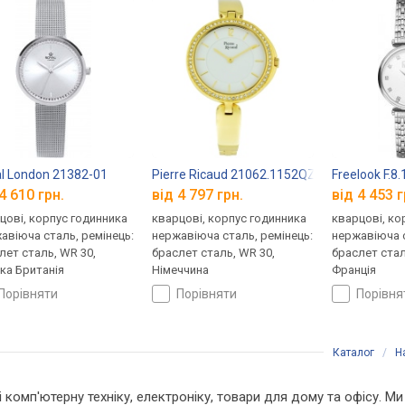
l London 21382-01
Pierre Ricaud 21062.1152QZ
Freelook F.8
4 610 грн.
від 4 797 грн.
від 4 453 г
цові, корпус годинника
кварцові, корпус годинника
кварцові, ко
авіюча сталь, ремінець:
нержавіюча сталь, ремінець:
нержавіюча с
лет сталь, WR 30,
браслет сталь, WR 30,
браслет стал
ка Британія
Німеччина
Франція
порівняти
порівняти
порівн
Каталог
/
Н
і комп'ютерну техніку, електроніку, товари для дому та офісу. Ми