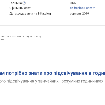
Товщина
8 мм
Офіційний сайт
en.freelook.com.tr
Дата додавання на E-Katalog
серпень 2019
ристики і комплектацію товару
ook.
ам потрібно знати про підсвічування в год
го підсвічування у звичайних і розумних годинниках