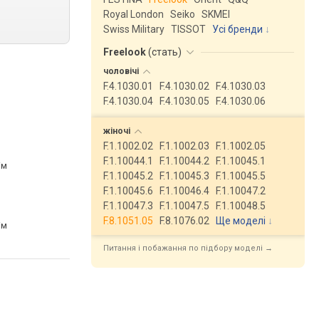
Royal London
Seiko
SKMEI
Swiss Military
TISSOT
Усі бренди
Freelook
(
стать
)
чоловічі
F.4.1030.01
F.4.1030.02
F.4.1030.03
F.4.1030.04
F.4.1030.05
F.4.1030.06
жіночі
F.1.1002.02
F.1.1002.03
F.1.1002.05
F.1.10044.1
F.1.10044.2
F.1.10045.1
ім
F.1.10045.2
F.1.10045.3
F.1.10045.5
F.1.10045.6
F.1.10046.4
F.1.10047.2
F.1.10047.3
F.1.10047.5
F.1.10048.5
F.8.1051.05
F.8.1076.02
Ще моделі
↓
ім
Питання і побажання по підбору моделі →