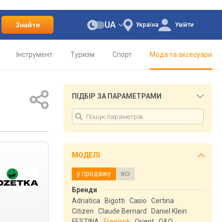
UA
Знайти
Україна
Увійти
Інструмент
Туризм
Спорт
Мода та аксесуари
ПІДБІР ЗА ПАРАМЕТРАМИ
МОДЕЛІ
у продажу
всі
Бренди
Adriatica
Bigotti
Casio
Certina
Citizen
Claude Bernard
Daniel Klein
FESTINA
Freelook
Orient
Q&Q