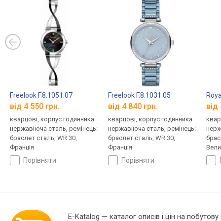
Freelook F.8.1051.07
Freelook F.8.1031.05
Roya
від 4 550 грн.
від 4 840 грн.
від 
кварцові, корпус годинника
кварцові, корпус годинника
квар
нержавіюча сталь, ремінець:
нержавіюча сталь, ремінець:
нерж
браслет сталь, WR 30,
браслет сталь, WR 30,
брас
Франція
Франція
Вели
порівняти
порівняти
E-Katalog
— каталог описів і цін на побутову 