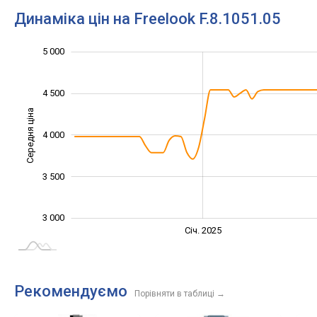
Динаміка цін на Freelook F.8.1051.05
2 800
3 200
3 400
3 600
5 500
2 500
2 000
5 000
4 500
Середня ціна
4 000
3 200
3 500
3 000
Січ. 2027
Лип.
Січ. 2025
L
Рекомендуємо
Порівняти в таблиці
→