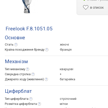
в список
Freelook F.8.1051.05
Основне
Стать
жіночі
Країна походження
бренду
Франція
Механізм
Тип
механізму
кварцові
Секундна
стрілка
+
Джерело ходу
(живлення)
батарейка
Циферблат
Тип
циферблата
стрілочний
Розмітка
циферблата
мітки