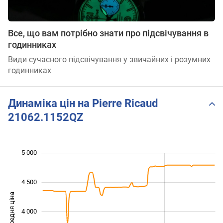
Все, що вам потрібно знати про підсвічування в
годинниках
Види сучасного підсвічування у звичайних і розумних
годинниках
Динаміка цін на Pierre Ricaud
21062.1152QZ
5 000
 000
 500
 500
4 500
Середня ціна
4 000
3 000