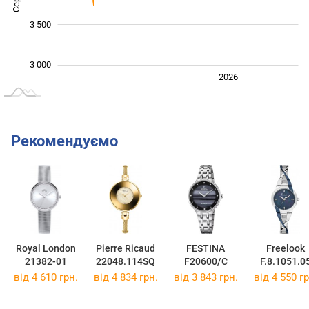
3 500
3 000
2024
2025
2028
2026
L
Рекомендуємо
Royal London
Pierre Ricaud
FESTINA
Freelook
21382-01
22048.114SQ
F20600/C
F.8.1051.0
від 4 610 грн.
від 4 834 грн.
від 3 843 грн.
від 4 550 гр