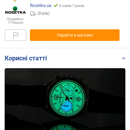
Rozetka.ua
З нами 7 років
(Київ)
Продавець:
777Market
Перейти в магазин
Корисні статті