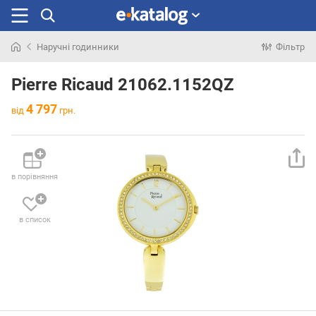
Наручні годинники
Фільтр
Шукали
раніше
Pierre Ricaud 21062.1152QZ
4 797
від
грн.
в порівняння
в список