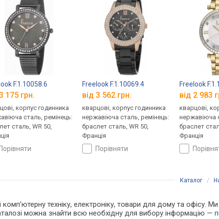
look F.1.10058.6
Freelook F.1.10069.4
Freelook F.1
3 175 грн.
від 3 562 грн.
від 2 983 г
цові, корпус годинника
кварцові, корпус годинника
кварцові, ко
авіюча сталь, ремінець:
нержавіюча сталь, ремінець:
нержавіюча с
лет сталь, WR 50,
браслет сталь, WR 50,
браслет стал
ція
Франція
Франція
порівняти
порівняти
порівн
Каталог
/
Н
і комп'ютерну техніку, електроніку, товари для дому та офісу. Ми
каталозі можна знайти всю необхідну для вибору інформацію —
п