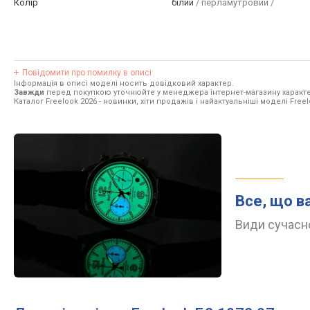
Колір
білий
/ перламутровий /
Повідомити про помилку в описі
Інформація в описі моделі носить довідковий характер.
Завжди
перед покупкою уточнюйте у менеджера інтернет-магазину характе
Каталог Freelook 2026
- новинки, хіти продажів і найактуальніші моделі Freel
Все, що в
Види сучасно