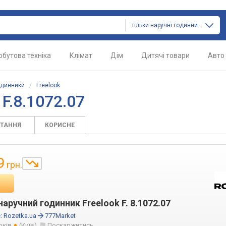
тільки наручні годинники
обутова техніка
Клімат
Дім
Дитячі товари
Авто
одинники
/
Freelook
F.8.1072.07
ИТАННЯ
КОРИСНЕ
9
грн.
аручний годинник Freelook F. 8.1072.07
:
Rozetka.ua
777Market
оків
(Київ)
Поскаржитись