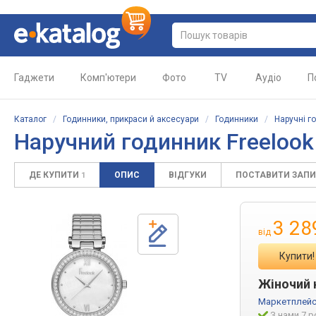
Гаджети
Комп'ютери
Фото
TV
Аудіо
П
Каталог
/
Годинники, прикраси й аксесуари
/
Годинники
/
Наручні г
Наручний годинник Freelook 
ДЕ КУПИТИ
ОПИС
ВІДГУКИ
ПОСТАВИТИ ЗАП
1
3 28
від
Купити!
Жіночий н
Маркетплейс
З нами 7 р