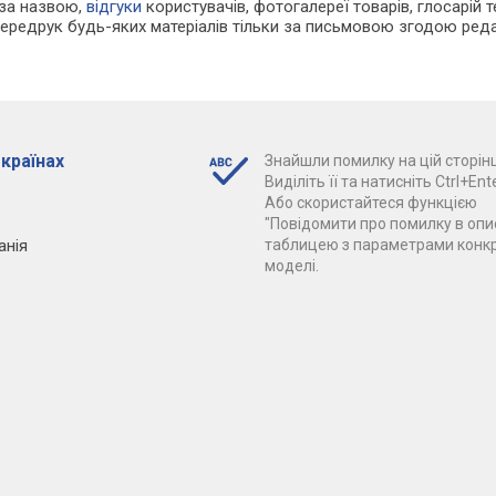
 за назвою,
відгуки
користувачів, фотогалереї товарів, глосарій те
Передрук будь-яких матеріалів тільки за письмовою згодою реда
 країнах
Знайшли помилку на цій сторінц
Виділіть її та натисніть Ctrl+Ente
Або скористайтеся функцією
"Повідомити про помилку в опис
анія
таблицею з параметрами конк
моделі.