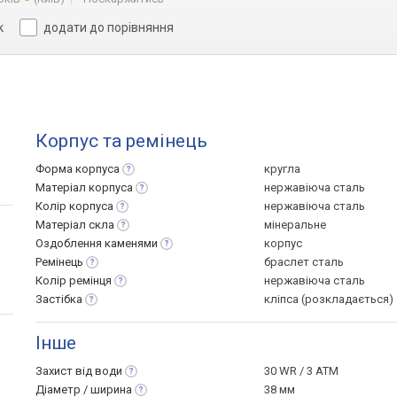
к
додати до порівняння
Корпус та ремінець
Форма
корпуса
кругла
Матеріал
корпуса
нержавіюча сталь
Колір
корпуса
нержавіюча сталь
Матеріал
скла
мінеральне
Оздоблення
каменями
корпус
Ремінець
браслет сталь
Колір
ремінця
нержавіюча сталь
Застібка
кліпса (розкладається)
Інше
Захист від
води
30 WR / 3 ATM
Діаметр /
ширина
38 мм