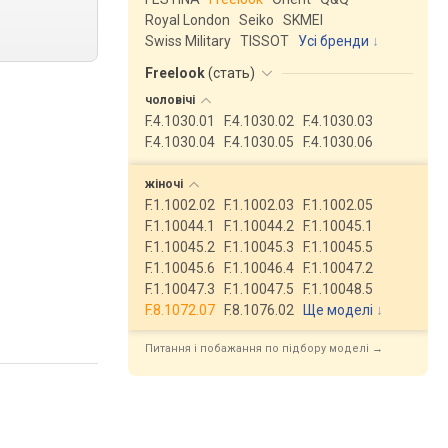
Royal London
Seiko
SKMEI
Swiss Military
TISSOT
Усі бренди
Freelook
(
стать
)
чоловічі
F.4.1030.01
F.4.1030.02
F.4.1030.03
F.4.1030.04
F.4.1030.05
F.4.1030.06
жіночі
F.1.1002.02
F.1.1002.03
F.1.1002.05
F.1.10044.1
F.1.10044.2
F.1.10045.1
F.1.10045.2
F.1.10045.3
F.1.10045.5
F.1.10045.6
F.1.10046.4
F.1.10047.2
F.1.10047.3
F.1.10047.5
F.1.10048.5
F.8.1072.07
F.8.1076.02
Ще моделі
↓
Питання і побажання по підбору моделі →