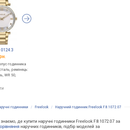
.10124.3
Freelook F.1.10124.4
Freelook F.1.10124.2
рн.
від 2 983 грн.
від 2 983 грн.
рпус годинника
кварцові, корпус годинника
кварцові, корпус го
таль, ремінець:
нержавіюча сталь, ремінець:
нержавіюча сталь, р
ь, WR 50,
браслет сталь, WR 50,
браслет сталь, WR 50
Франція
Франція
яти
порівняти
порівняти
аручні годинники
/
Freelook
/
Наручний годинник Freelook F.8.1072.07
 знаємо, де купити наручні годинники Freelook F.8.1072.07 за
орівняння
наручних годинників, підбір моделей за