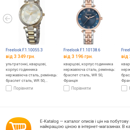
Freelook F.1.10055.3
Freelook F.1.10138.6
Free
від 3 349 грн.
від 3 196 грн.
від 
ультратонкі, кварцові,
кварцові, корпус годинника
квар
корпус годинника
нержавіюча сталь, ремінець:
нерж
нержавіюча сталь, ремінець:
браслет сталь, WR 50,
брас
браслет сталь, WR 50,
Франція
Фран
Франція
порівняти
порівняти
E-Katalog
— каталог описів і цін на побутову 
найкращою ціною в інтернет-магазинах. В 