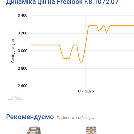
Динаміка цін на Freelook F.8.1072.07
3 400
2 400
2 500
2 700
2 900
3 100
3 600
2 200
3 200
Середня ціна
3 000
2 600
2 800
2 600
Січ. 2027
Лип.
Січ. 2025
L
Рекомендуємо
Порівняти в таблиці
→