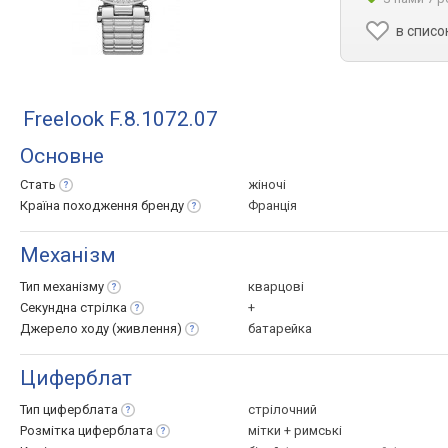
в списо
Freelook F.8.1072.07
Основне
Стать
жіночі
Країна походження
бренду
Франція
Механізм
Тип
механізму
кварцові
Секундна
стрілка
+
Джерело ходу
(живлення)
батарейка
Циферблат
Тип
циферблата
стрілочний
Розмітка
циферблата
мітки + римські