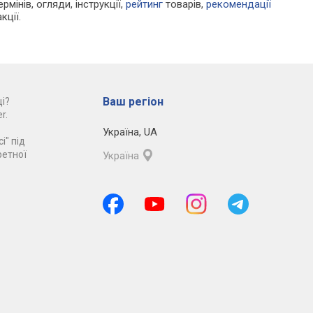
рмінів, огляди, інструкції,
рейтинг
товарів,
рекомендації
кції.
Ваш регіон
і?
r.
Україна
,
UA
і" під
ретної
Україна