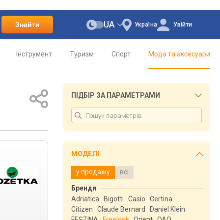
UA
Знайти
Україна
Увійти
Інструмент
Туризм
Спорт
Мода та аксесуари
ПІДБІР ЗА ПАРАМЕТРАМИ
МОДЕЛІ
у продажу
всі
Бренди
Adriatica
Bigotti
Casio
Certina
Citizen
Claude Bernard
Daniel Klein
FESTINA
Freelook
Orient
Q&Q