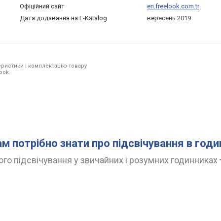
Офіційний сайт
en.freelook.com.tr
Дата додавання на E-Katalog
вересень 2019
ристики і комплектацію товару
ook.
ам потрібно знати про підсвічування в год
го підсвічування у звичайних і розумних годинниках