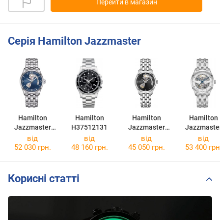
Перейти в магазин
Серія Hamilton Jazzmaster
Hamilton
Hamilton
Hamilton
Hamilton
Jazzmaster
H37512131
Jazzmaster
Jazzmaste
Open Heart
Open Heart
Skeleton Au
від
від
від
від
H32705141
H32215130
H4253511
52 030 грн.
48 160 грн.
45 050 грн.
53 400 грн
Корисні статті