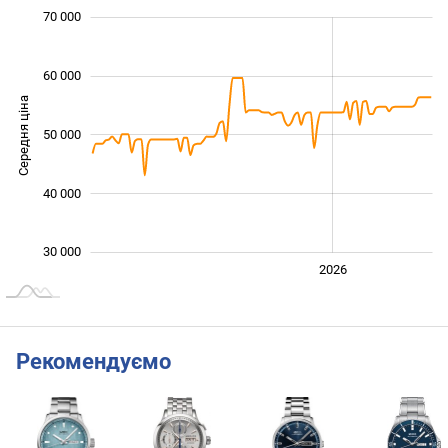
 000
 000
 000
 000
 000
 000
70 000
60 000
Середня ціна
50 000
30 000
40 000
30 000
2024
2025
2028
2026
L
Рекомендуємо