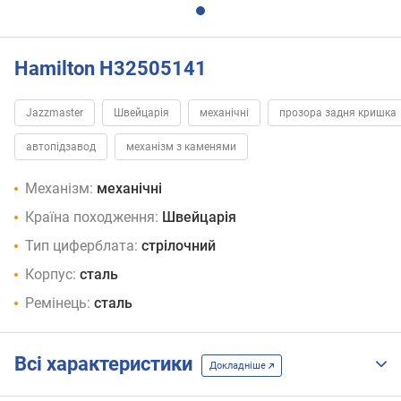
Hamilton H32505141
Jazzmaster
Швейцарія
механічні
прозора задня кришка
автопідзавод
механізм з каменями
Механізм:
механічні
Країна походження:
Швейцарія
Тип циферблата:
стрілочний
Корпус:
сталь
Ремінець:
сталь
Всі характеристики
Докладніше