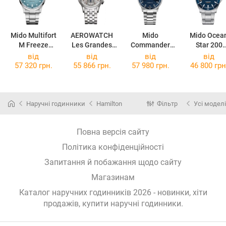
Mido Multifort
AEROWATCH
Mido
Mido Ocea
M Freeze
Les Grandes
Commander
Star 200
M038.430.11.0
Classiques
Datoday
M026.430.11
від
від
від
від
41.00
61968AA02M
M021.430.11.0
41.00
57 320 грн.
55 866 грн.
57 980 грн.
46 800 грн
41.00
Наручні годинники
Hamilton
Фільтр
Усі моделі
Повна версія сайту
Політика конфіденційності
Запитання й побажання щодо сайту
Магазинам
Каталог наручних годинників 2026 - новинки, хіти
продажів,
купити наручні годинники
.