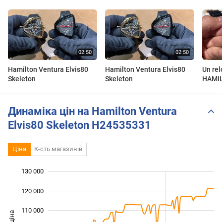
Hamilton Ventura Elvis80
Hamilton Ventura Elvis80
Un rel
Skeleton
Skeleton
HAMI
ELVIS
H245
Динаміка цін на Hamilton Ventura
Elvis80 Skeleton H24535331
Ціна
К-сть магазинів
130 000
 000
 000
 000
120 000
110 000