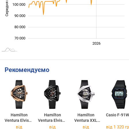
Середня ціна
100 000
100 000
90 000
80 000
70 000
2024
2025
2028
2026
L
Рекомендуємо
Hamilton
Hamilton
Hamilton
Casio F-91W
Ventura Elvis80
Ventura Elvis80
Ventura XXL
Skeleton
Skeleton Auto
Skeleton Auto
від
від
від
від 1 320 гр