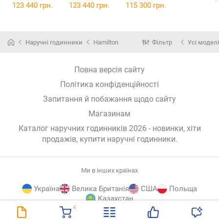
H24525331
H24535332
H24625330
123 440 грн.
123 440 грн.
115 300 грн.
Наручні годинники
Hamilton
Фільтр
Усі моделі
Повна версія сайту
Політика конфіденційності
Запитання й побажання щодо сайту
Магазинам
Каталог наручних годинників 2026 - новинки, хіти
продажів,
купити наручні годинники
.
Ми в інших країнах
Україна
Велика Британія
США
Польща
Казахстан
4