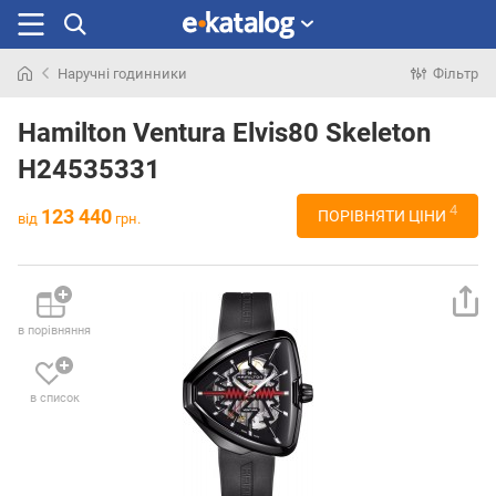
Наручні годинники
Фільтр
Шукали
раніше
Hamilton Ventura Elvis80 Skeleton
H24535331
4
123 440
ПОРІВНЯТИ ЦІНИ
від
грн.
в порівняння
в список