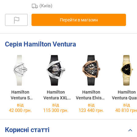
(Київ)
Перейти в магазин
Серія Hamilton Ventura
Hamilton
Hamilton
Hamilton
Hamilton
Ventura S
Ventura XXL
Ventura Elvis80
Ventura Qua
Quartz
Skeleton Auto
Skeleton
H2430113
від
від
від
від
H24251391
H24625330
H24525331
42 000 грн.
115 300 грн.
123 440 грн.
40 810 грн
Корисні статті