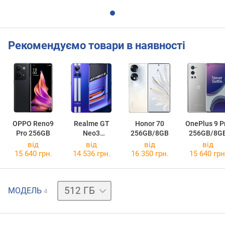
Рекомендуємо товари в наявності
OPPO Reno9
Realme GT
Honor 70
OnePlus 9 P
Pro 256GB
Neo3
256GB/8GB
256GB/8G
128GB/8GB
від
від
від
від
15 640 грн.
14 536 грн.
16 350 грн.
15 640 грн
256 ГБ
МОДЕЛЬ
4
256 ГБ
1 ТБ