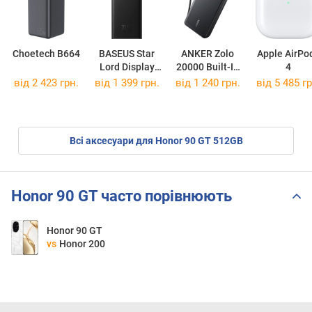
Choetech B664
BASEUS Star
ANKER Zolo
Apple AirPo
Lord Display
20000 Built-In
4
22.5W 20000
USB-C Cable
від 2 423 грн.
від 1 399 грн.
від 1 240 грн.
від 5 485 гр
22.5W
Всі аксесуари для Honor 90 GT 512GB
Honor 90 GT часто порівнюють
Honor 90 GT
vs
Honor 200