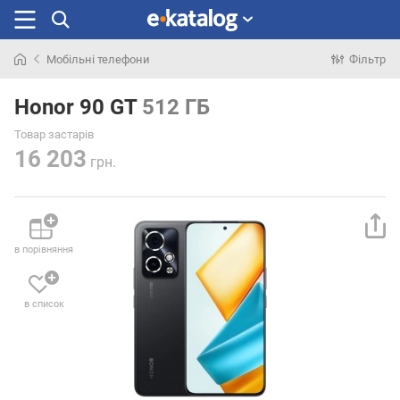
Мобільні телефони
Фільтр
Шукали
раніше
Honor 90 GT
512 ГБ
Товар застарів
16 203
грн.
в порівняння
в список