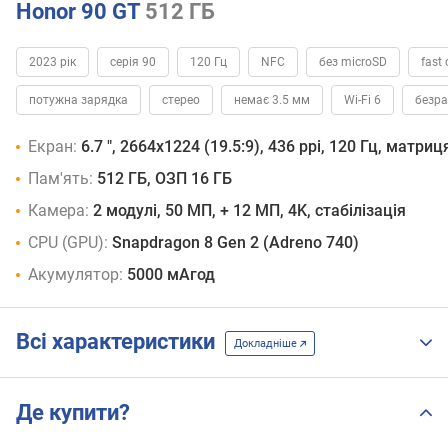
Honor 90 GT
512 ГБ
2023 рік
серія 90
120 Гц
NFC
без microSD
fast
потужна зарядка
стерео
немає 3.5 мм
Wi-Fi 6
безр
Екран:
6.7 ", 2664х1224 (19.5:9), 436 ppi, 120 Гц, матр
Пам'ять:
512 ГБ, ОЗП 16 ГБ
Камера:
2 модулі, 50 МП, + 12 МП, 4K, стабілізація
CPU (GPU):
Snapdragon 8 Gen 2 (Adreno 740)
Акумулятор:
5000 мАгод
Всі характеристики
Докладніше
Де купити?