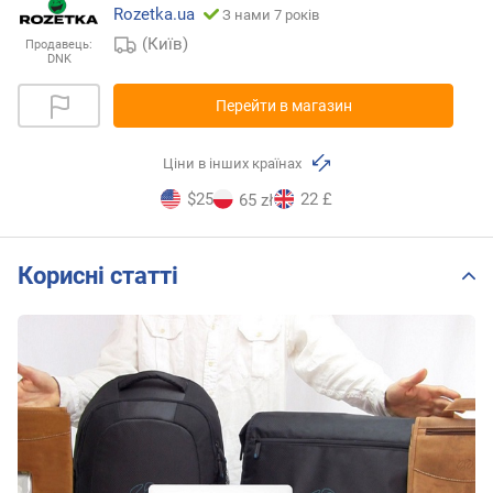
Rozetka.ua
З нами 7 років
(Київ)
Продавець:
DNK
Перейти в магазин
Ціни в інших країнах
$25
22 £
65 zł
Корисні статті