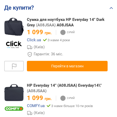
Де купити?
Сумка для ноутбука HP Everyday 14" Dark
Grey
(A08JSAA)
A08JSAA
1 099
грн.
Click.ua
З нами 4 роки
(Київ)
Гарантія: 36 міс.
Перейти в магазин
HP Everyday 14" (A08JSAA) Everyday14\"
(A08JSAA)
1 099
грн.
COMFY.ua
З нами більше 10-ти років
(Київ)