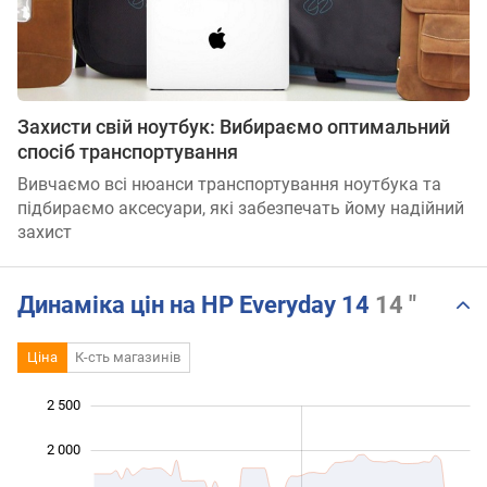
Захисти свій ноутбук: Вибираємо оптимальний
спосіб транспортування
Вивчаємо всі нюанси транспортування ноутбука та
підбираємо аксесуари, які забезпечать йому надійний
захист
Динаміка цін на HP Everyday 14
14 "
Ціна
К-сть магазинів
2 500
 000
 000
-500
2 000