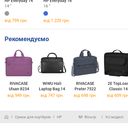
HP Everyday 14
HP Everyday 16
14 "
16 "
від 799 грн.
від 1 220 грн.
Рекомендуємо
RIVACASE
WiWU Hali
RIVACASE
2E TopLoa
Ulsan 8234
Laptop Bag 14
Prater 7522
Classic 14
від 949 грн.
від 747 грн.
від 698 грн.
від 609 грн
Сумки для ноутбуків
HP
Фільтр
Усі моделі