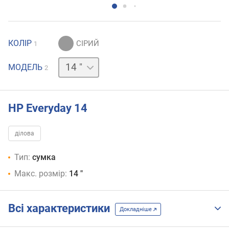
КОЛІР
1
16 "
МОДЕЛЬ
2
HP Everyday 14
ділова
Тип:
сумка
Макс. розмір:
14 "
Всі характеристики
Докладніше