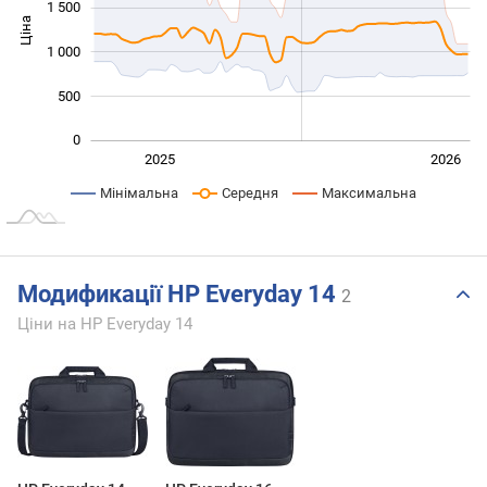
1 500
Ціна
1 000
1 000
500
0
Січ. 2025
Лип.
2027
2025
2026
L
Мінімальна
Середня
Максимальна
Модификації HP Everyday 14
2
Ціни на HP Everyday 14