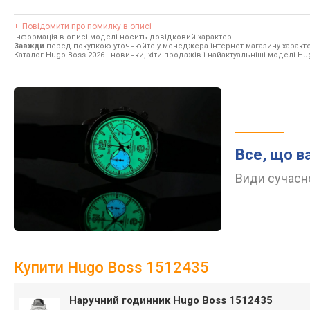
Повідомити про помилку в описі
Інформація в описі моделі носить довідковий характер.
Завжди
перед покупкою уточнюйте у менеджера інтернет-магазину характе
Каталог Hugo Boss 2026
- новинки, хіти продажів і найактуальніші моделі Hu
Все, що в
Види сучасно
Купити Hugo Boss 1512435
Наручний годинник Hugo Boss 1512435