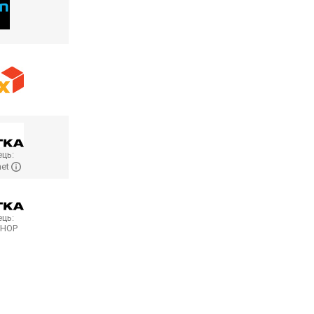
ць:
net
ць:
SHOP