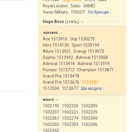
Royal London
Seiko
SKMEI
Swiss Military
TISSOT
Усі бренди
Hugo Boss
(
стать
)
чоловічі
Ace 1513916
Grip 1530275
Hero 1514130
Sport 1530194
Allure 1513921
Energy 1513973
Sophio 1513942
Admiral 1513908
Admiral 1513918
Admiral 1513919
Pioneer 1513712
Champion 1513871
Grand Prix 1513478
Grand Prix 1513676
1512435
1512504
1512677
Ще моделі
↓
жіночі
1502195
1502200
1502205
1502207
1502221
1502225
1502267
1502274
1502300
1502302
1502303
1502306
1502342