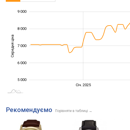
10 000
4 500
5 500
6 500
4 000
3 000
9 000
8 000
Середня ціна
7 000
5 500
6 000
5 000
Січ. 2027
Лип.
Січ. 2025
L
Рекомендуємо
Порівняти в таблиці
→