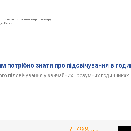
ристики і комплектацію товару
go Boss.
ам потрібно знати про підсвічування в год
го підсвічування у звичайних і розумних годинниках
7 798
грн.