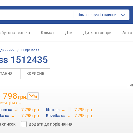
тільки наручні годинники
обутова техніка
Клімат
Дім
Дитячі товари
Авто
одинники
/
Hugo Boss
ss 1512435
ИТАННЯ
КОРИСНЕ
Я
7 798
грн.
няти ціни
→
4
.com.ua
→
7 798 грн.
Itbox.ua
→
7 798 грн.
ka.ua
→
7 798 грн.
Rozetka.ua
→
7 798 грн.
в список
додати до порівняння