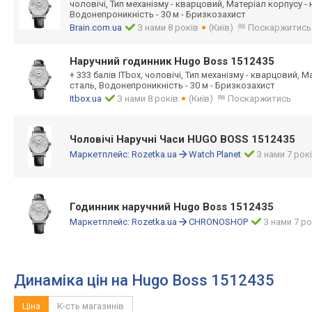
чоловічі, Тип механізму - кварцовий, Матеріал корпусу -
Водонепроникність - 30 м - Бризкозахист
Brain.com.ua
З нами 8 років
(Київ)
Поскаржитись
Наручний годинник Hugo Boss 1512435
+ 333 балів ITbox, чоловічі, Тип механізму - кварцовий, 
сталь, Водонепроникність - 30 м - Бризкозахист
Itbox.ua
З нами 8 років
(Київ)
Поскаржитись
Чоловічі Наручні Часи HUGO BOSS 1512435
Маркетплейс:
Rozetka.ua
Watch Planet
З нами 7 рок
Годинник наручний Hugo Boss 1512435
Маркетплейс:
Rozetka.ua
CHRONOSHOP
З нами 7 ро
Динаміка цін на Hugo Boss 1512435
Ціна
К-сть магазинів