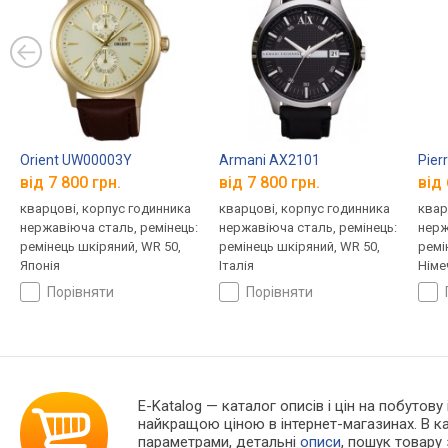
Orient UW00003Y
Armani AX2101
Pier
від 7 800 грн.
від 7 800 грн.
від 
кварцові, корпус годинника
кварцові, корпус годинника
квар
нержавіюча сталь, ремінець:
нержавіюча сталь, ремінець:
нерж
ремінець шкіряний, WR 50,
ремінець шкіряний, WR 50,
ремі
Японія
Італія
Німе
порівняти
порівняти
E-Katalog
— каталог описів і цін на побутову
найкращою ціною в інтернет-магазинах. В 
параметрами, детальні
описи
, пошук товару