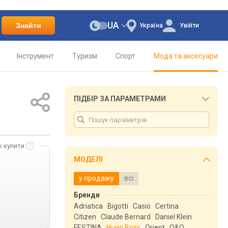
UA
Знайти
Україна
Увійти
Інструмент
Туризм
Спорт
Мода та аксесуари
ПІДБІР ЗА ПАРАМЕТРАМИ
к купити
МОДЕЛІ
у продажу
всі
Бренди
Adriatica
Bigotti
Casio
Certina
Citizen
Claude Bernard
Daniel Klein
FESTINA
Hugo Boss
Orient
Q&Q