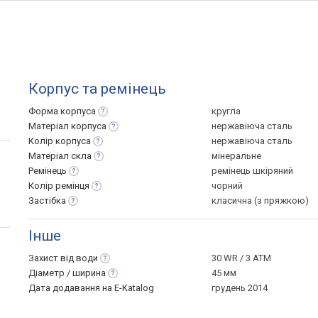
Корпус та ремінець
Форма
корпуса
кругла
Матеріал
корпуса
нержавіюча сталь
Колір
корпуса
нержавіюча сталь
Матеріал
скла
мінеральне
Ремінець
ремінець шкіряний
Колір
ремінця
чорний
Застібка
класична (з пряжкою)
Інше
Захист від
води
30 WR / 3 ATM
Діаметр /
ширина
45 мм
Дата додавання на E-Katalog
грудень 2014