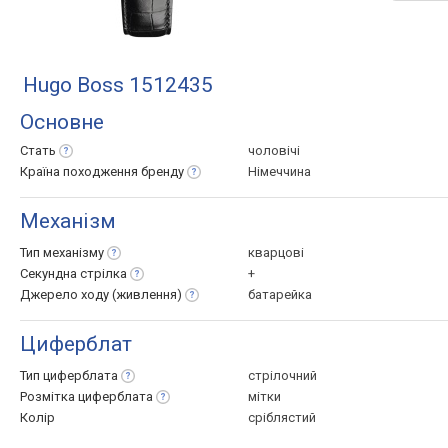
Hugo Boss 1512435
Основне
Стать
чоловічі
Країна походження
бренду
Німеччина
Механізм
Тип
механізму
кварцові
Секундна
стрілка
+
Джерело ходу
(живлення)
батарейка
Циферблат
Тип
циферблата
стрілочний
Розмітка
циферблата
мітки
Колір
сріблястий