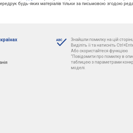
Передрук будь-яких матеріалів тільки за письмовою згодою реда
 країнах
Знайшли помилку на цій сторінц
Виділіть її та натисніть Ctrl+Ente
Або скористайтеся функцією
"Повідомити про помилку в опис
анія
таблицею з параметрами конк
моделі.