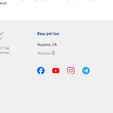
кції.
Ваш регіон
і?
r.
Україна
,
UA
і" під
ретної
Україна