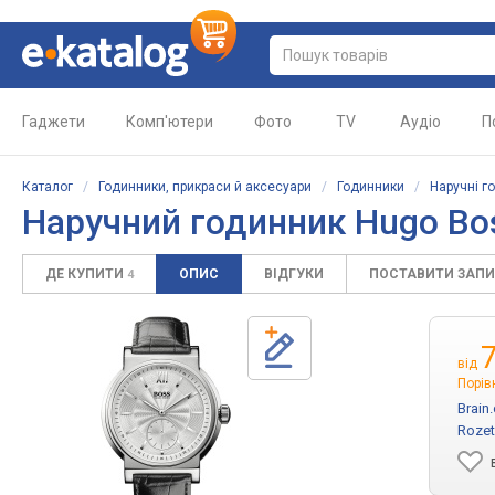
Гаджети
Комп'ютери
Фото
TV
Аудіо
П
Каталог
/
Годинники, прикраси й аксесуари
/
Годинники
/
Наручні г
Наручний годинник Hugo Bo
ДЕ КУПИТИ
ОПИС
ВІДГУКИ
ПОСТАВИТИ ЗАП
4
від
Порів
Brain
Rozet