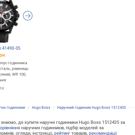
n 41490-05
Casio Edifice EFR-532L-1A
Michael Kors MK867
рн.
від 7 820 грн.
від 7 820 грн.
рпус годинника
кварцові, корпус годинника
кварцові, корпус го
таль, ремінець:
нержавіюча сталь, ремінець:
нержавіюча сталь, р
ряний, WR 100,
ремінець шкіряний, WR 100,
ремінець шкіряний, W
нія
Японія
США
яти
порівняти
порівняти
учні годинники
/
Hugo Boss
/
Наручний годинник Hugo Boss 1512435
Ми знаємо, де купити наручні годинники Hugo Boss 1512435 за
орівняння
наручних годинників, підбір моделей за
рмінів, огляди, інструкції,
рейтинг
товарів,
рекомендації