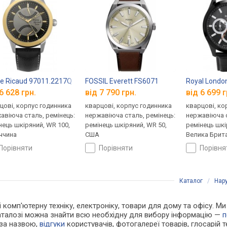
re Ricaud 97011.2217Q
FOSSIL Everett FS6071
Royal Londo
6 628 грн.
від 7 790 грн.
від 6 699 г
цові, корпус годинника
кварцові, корпус годинника
кварцові, ко
авіюча сталь, ремінець:
нержавіюча сталь, ремінець:
нержавіюча с
нець шкіряний, WR 100,
ремінець шкіряний, WR 50,
ремінець шкі
ччина
США
Велика Брита
порівняти
порівняти
порівн
Каталог
/
Нар
 і комп'ютерну техніку, електроніку, товари для дому та офісу. 
каталозі можна знайти всю необхідну для вибору інформацію —
п
 за назвою,
відгуки
користувачів, фотогалереї товарів, глосарій те