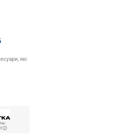
б
есуари, які
ць:
ed