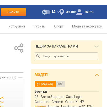
UA
Знайти
Україна
Увійти
Інструмент
Туризм
Спорт
Мода та аксесуари
ПІДБІР ЗА ПАРАМЕТРАМИ
МОДЕЛІ
к купити
у продажу
всі
Бренди
2E
ArmorStandart
Case Logic
рн.
Continent
Gmakin
Grand-X
HP
рн.
Incarne
Lenovo
Lex Altern
MERLION