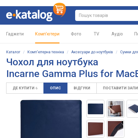
Гаджети
Комп'ютери
Фото
TV
Аудіо
П
Каталог
/
Комп'ютерна техніка
/
Аксесуари до ноутбуків
/
Сумки для
Чохол для ноутбука
Incarne Gamma Plus for Mac
ДЕ КУПИТИ
ОПИС
ВІДГУКИ
ПОСТАВИТИ ЗАП
6