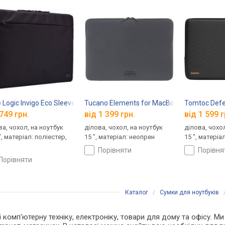
16
 Logic Invigo Eco Sleeve 15.6
Tucano Elements for MacBook Air 15
Tomtoc Defe
749 грн.
від 1 399 грн.
від 1 599 г
ва, чохол, на ноутбук
ділова, чохол, на ноутбук
ділова, чохо
", матеріал: поліестер,
15 ", матеріал: неопрен
15 ", матеріа
порівняти
порівн
порівняти
Каталог
/
Сумки для ноутбуків
 і комп'ютерну техніку, електроніку, товари для дому та офісу. 