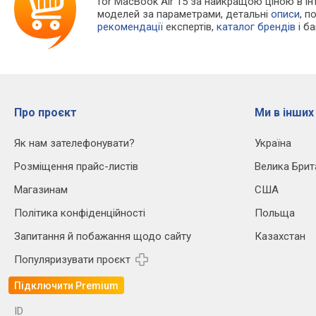
for MacBook Air 15 за найкращою ціною в і
моделей за параметрами, детальні
описи
, п
рекомендації
експертів,
каталог брендів
і б
Про проєкт
Ми в інших
Як нам зателефонувати?
Україна
Розміщення прайс-листів
Велика Брит
Магазинам
США
Політика конфіденційності
Польща
Запитання й побажання щодо сайту
Казахстан
Популяризувати проєкт
Підключити Premium
ID