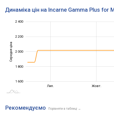
Динаміка цін на Incarne Gamma Plus for 
1 400
1 500
1 700
1 900
2 600
1 200
2 400
2 200
Середня ціна
2 000
1 600
1 800
1 600
Жовт.
Трав.
Квіт.
Вер.
Лип.
Жовт.
L
Рекомендуємо
Порівняти в таблиці
→