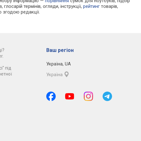
 вибору інформацію —
порівняння
сумок для ноутбуків, підбір
 глосарій термінів, огляди, інструкції,
рейтинг
товарів,
ю згодою редакції.
Ваш регіон
і?
r.
Україна
,
UA
і" під
ретної
Україна