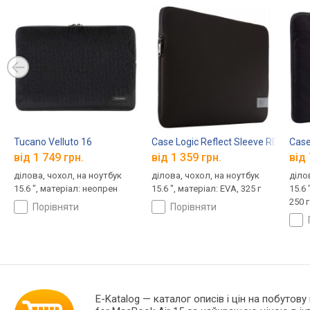
Tucano Velluto 16
Case Logic Reflect Sleeve REFPC-1
Case
від 1 749 грн.
від 1 359 грн.
від 
ділова, чохол, на ноутбук
ділова, чохол, на ноутбук
діло
15.6 ", матеріал: неопрен
15.6 ", матеріал: EVA, 325 г
15.6 
250 г
порівняти
порівняти
E-Katalog
— каталог описів і цін на побутову