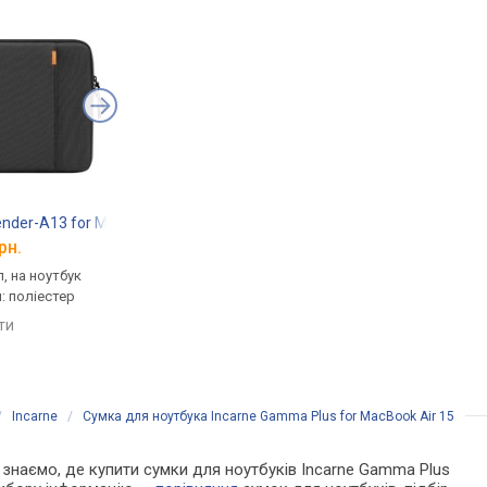
nder-A13 for MacBook Air 15
Forward G-Form Extreme 15
Tucano Top Second 
рн.
від 2 199 грн.
від 2 479 грн.
л, на ноутбук
молодіжна, чохол, на
чохол, на ноутбук 15 "
л: поліестер
ноутбук 15 ", протиударний
матеріал: матерчати
корпус, матеріал: нейлон,
яти
порівняти
460 г
порівняти
/
Incarne
/
Сумка для ноутбука Incarne Gamma Plus for MacBook Air 15
Ми знаємо, де купити сумки для ноутбуків Incarne Gamma Plus