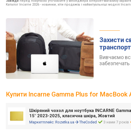
Завжди
перед покупкою уточнюйте у менеджера інтернет-магазину характе
Каталог Incarne 2026
- новинки, хіти продажів і найактуальніші моделі Incarn
Захисти с
транспорт
Вивчаємо всі
забезпечать 
Купити Incarne Gamma Plus for MacBook 
Шкіряний чохол для ноутбука INCARNE Gamma 
15" 2023-2025, класична шкіра, Жовтий
Маркетплейс:
Rozetka.ua
TheCoded
З нами 7 років