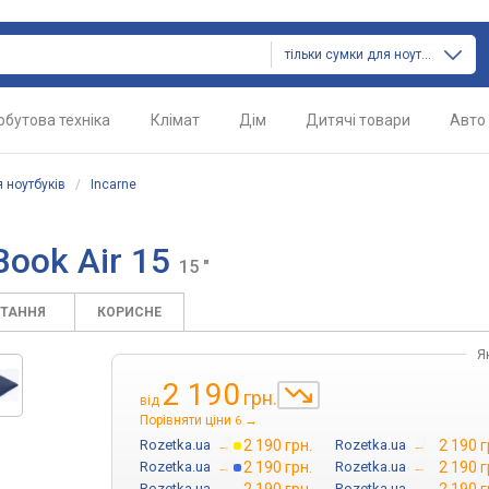
тільки сумки для ноутбуків
обутова техніка
Клімат
Дім
Дитячі товари
Авто
 ноутбуків
/
Incarne
Book Air 15
15 "
ИТАННЯ
КОРИСНЕ
Я
2 190
грн.
від
Порівняти ціни
→
6
Rozetka.ua
→
2 190 грн.
Rozetka.ua
→
2 190 г
Rozetka.ua
→
2 190 грн.
Rozetka.ua
→
2 190 г
Rozetka.ua
→
Rozetka.ua
→