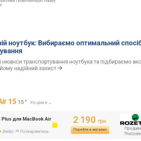
ристики і комплектацію товару
e.
вій ноутбук: Вибираємо оптимальний спосі
ування
 нюанси транспортування ноутбука та підбираємо акс
йому надійний захист
Air 15
15 "
Усі ціни 6
→
2 190
Plus для MacBook Air
грн.
Продаве
Перейти в магазин
(Київ)
Поскаржитись
TheCod