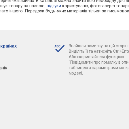
нтернет-магазинах. В каталозі можна знайти всю необхідну для
ошук товару за назвою,
відгуки
користувачів, фотогалереї товарів,
агато іншого. Передрук будь-яких матеріалів тільки за письмово
 країнах
Знайшли помилку на цій сторінц
Виділіть її та натисніть Ctrl+Ente
Або скористайтеся функцією
"Повідомити про помилку в опис
анія
таблицею з параметрами конк
моделі.