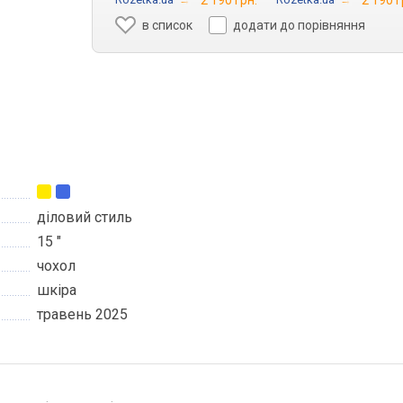
2 190 грн.
2 190 г
в список
додати до порівняння
діловий стиль
15 "
чохол
шкіра
травень 2025