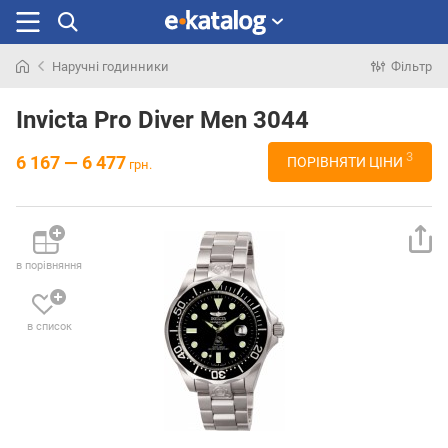
Наручні годинники
Фільтр
Шукали
раніше
Invicta Pro Diver Men 3044
3
6 167 — 6 477
ПОРІВНЯТИ ЦІНИ
грн.
в порівняння
в список