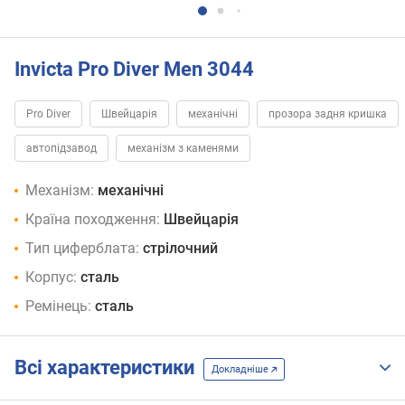
Invicta Pro Diver Men 3044
Pro Diver
Швейцарія
механічні
прозора задня кришка
автопідзавод
механізм з каменями
Механізм:
механічні
Країна походження:
Швейцарія
Тип циферблата:
стрілочний
Корпус:
сталь
Ремінець:
сталь
Всі характеристики
Докладніше