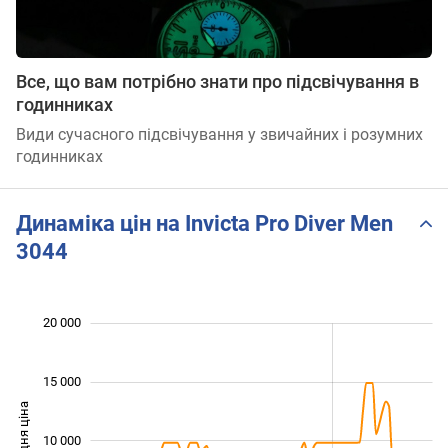
Все, що вам потрібно знати про підсвічування в
годинниках
Види сучасного підсвічування у звичайних і розумних
годинниках
Динаміка цін на Invicta Pro Diver Men
3044
 000
 000
 000
 000
 000
 000
 000
20 000
15 000
Середня ціна
10 000
10 000