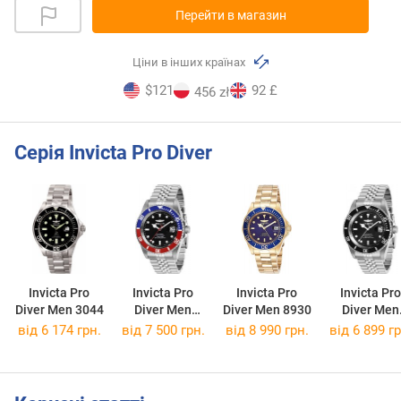
Перейти в магазин
Ціни в інших країнах
$121
92 £
456 zł
Серія Invicta Pro Diver
Invicta Pro
Invicta Pro
Invicta Pro
Invicta Pro
Diver Men 3044
Diver Men
Diver Men 8930
Diver Men
29176
29178
від 6 174 грн.
від 7 500 грн.
від 8 990 грн.
від 6 899 гр