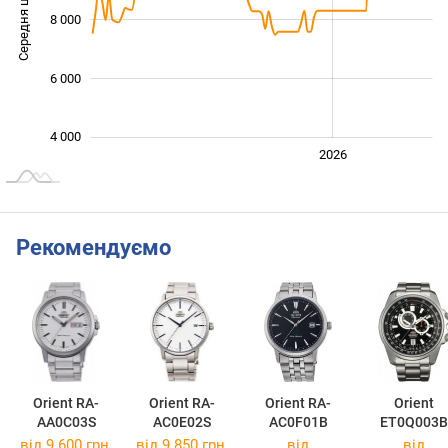
Середня ціна
8 000
10 000
6 000
4 000
2024
2025
2028
2026
L
Рекомендуємо
Orient RA-
Orient RA-
Orient RA-
Orient
AA0C03S
AC0E02S
AC0F01B
ET0Q003B
від 9 600 грн.
від 9 850 грн.
від
від