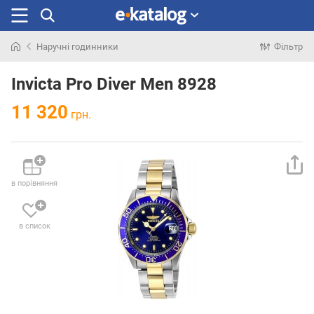
Наручні годинники
Фільтр
Шукали
раніше
Invicta Pro Diver Men 8928
11 320
грн.
в порівняння
в список