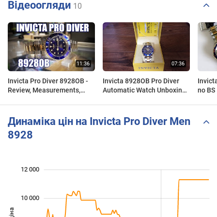
Відеоогляди
10
Invicta Pro Diver 8928OB -
Invicta 8928OB Pro Diver
Invict
Review, Measurements,
Automatic Watch Unboxing
no BS
Lume
& First Impressions
Altern
Динаміка цін на Invicta Pro Diver Men
8928
 000
 000
 000
 000
 000
0
12 000
10 000