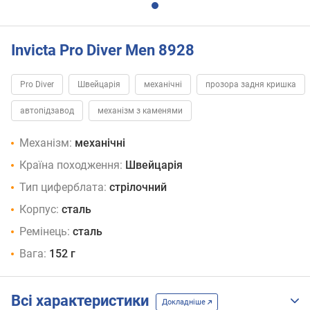
Invicta Pro Diver Men 8928
Pro Diver
Швейцарія
механічні
прозора задня кришка
автопідзавод
механізм з каменями
Механізм:
механічні
Країна походження:
Швейцарія
Тип циферблата:
стрілочний
Корпус:
сталь
Ремінець:
сталь
Вага:
152 г
Всі характеристики
Докладніше