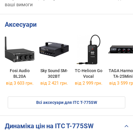
ваші вимоги
Аксесуари
Fosi Audio
Sky Sound SM-
TC-Helicon Go
TAGA Harmo
BL20A
302BT
Vocal
TA-25Mini
від 3 603 грн.
від 2 421 грн.
від 2 999 грн.
від 3 599 гр
Всі аксесуари для ITC T-775SW
Динаміка цін на ITC T-775SW