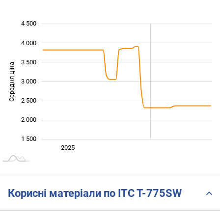
4 500
 000
 000
500
0
4 000
3 500
Середня ціна
3 000
1 000
2 500
2 000
1 500
Січ. 2025
2027
2026
2025
L
Корисні матеріали по ITC T-775SW