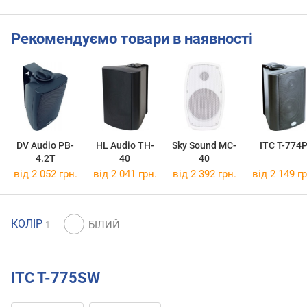
Рекомендуємо товари в наявності
DV Audio PB-
HL Audio TH-
Sky Sound MC-
ITC T-774
4.2T
40
40
від 2 052 грн.
від 2 041 грн.
від 2 392 грн.
від 2 149 гр
КОЛІР
1
ITC T-775SW