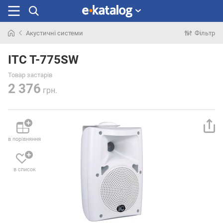
Акустичні системи
Фільтр
Шукали
раніше
ITC T-775SW
Товар застарів
2 376
грн.
в порівняння
в список