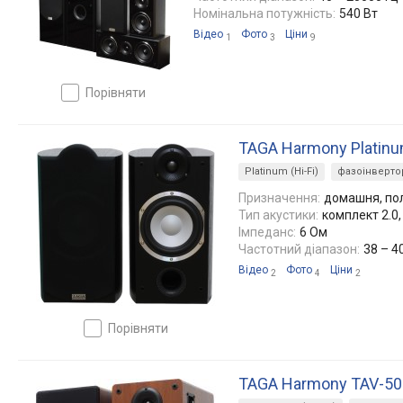
Номінальна потужність:
540 Вт
Відео
Фото
Ціни
1
3
9
порівняти
TAGA Harmony Platinu
Platinum (Hi-Fi)
фазоінверто
Призначення:
домашня, по
Тип акустики:
комплект 2.0
Імпеданс:
6 Ом
Частотний діапазон:
38 – 4
Відео
Фото
Ціни
2
4
2
порівняти
TAGA Harmony TAV-5