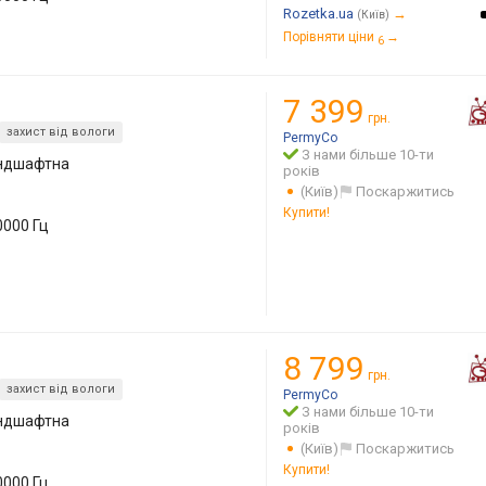
Rozetka.ua
→
(Київ)
Порівняти ціни
→
6
0
7 399
грн.
захист від вологи
PermyCo
З нами більше 10-ти
андшафтна
років
(Київ)
Поскаржитись
Купити!
0000 Гц
0
8 799
грн.
захист від вологи
PermyCo
З нами більше 10-ти
андшафтна
років
(Київ)
Поскаржитись
Купити!
0000 Гц