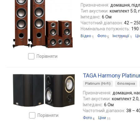
Призначення:
домашня, під
Тип акустики:
комплект 5.0,
Імпеданс:
6 Ом
Частотний діапазон:
42 – 25
Номінальна потужність:
190
Відео
Фото
Інструкції
Ці
1
5
1
порівняти
TAGA Harmony Platinu
Platinum (Hi-Fi)
біполярна
Призначення:
домашня, на
Тип акустики:
комплект 2.0
Імпеданс:
6 Ом
Частотний діапазон:
38 – 4
порівняти
Фото
Ціни
4
11