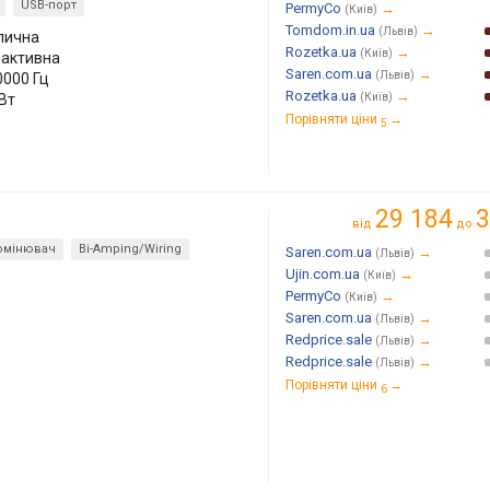
USB-порт
PermyCo
→
(Київ)
Tomdom.in.ua
→
(Львів)
лична
Rozetka.ua
→
(Київ)
 активна
Saren.com.ua
→
(Львів)
0000 Гц
Rozetka.ua
→
Вт
(Київ)
Порівняти ціни
→
5
29 184
3
від
до
омінювач
Bi-Amping/Wiring
Saren.com.ua
→
(Львів)
Ujin.com.ua
→
(Київ)
PermyCo
→
(Київ)
Saren.com.ua
→
(Львів)
Redprice.sale
→
(Львів)
Redprice.sale
→
(Львів)
Порівняти ціни
→
6