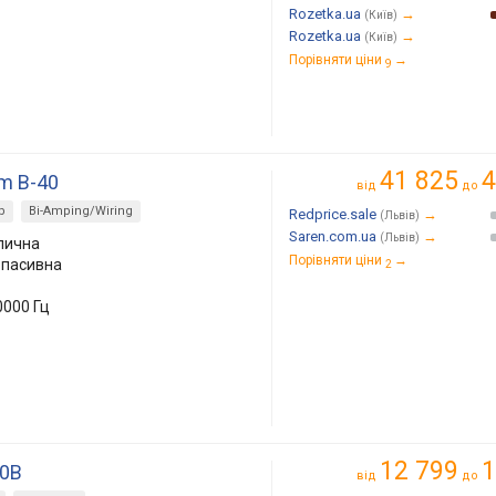
Rozetka.ua
→
(Київ)
Rozetka.ua
→
(Київ)
Порівняти ціни
→
9
41 825
4
m B-40
від
до
р
Bi-Amping/Wiring
Redprice.sale
→
(Львів)
Saren.com.ua
→
(Львів)
лична
Порівняти ціни
→
, пасивна
2
0000 Гц
12 799
1
00B
від
до