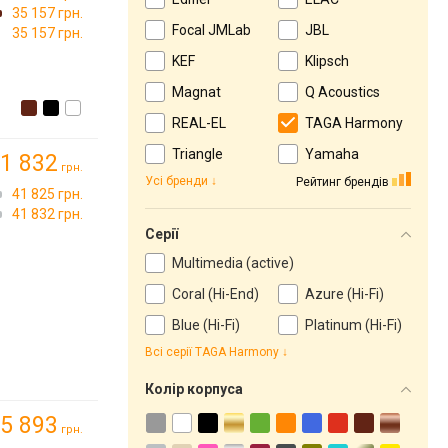
35 157 грн.
Focal JMLab
JBL
35 157 грн.
KEF
Klipsch
Magnat
Q Acoustics
REAL-EL
TAGA Harmony
Triangle
Yamaha
1 832
грн.
Усі бренди
Рейтинг брендів
41 825 грн.
41 832 грн.
Серії
Multimedia (active)
Coral (Hi-End)
Azure (Hi-Fi)
Blue (Hi-Fi)
Platinum (Hi-Fi)
Всі серії TAGA Harmony
Колір корпуса
5 893
грн.