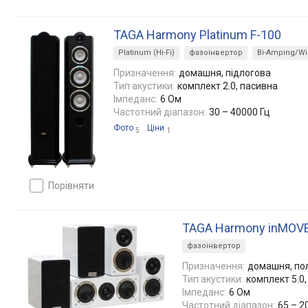
TAGA Harmony Platinum F-100
Platinum (Hi-Fi)
фазоінвертор
Bi-Amping/Wi
Призначення:
домашня, підлогова
Тип акустики:
комплект 2.0, пасивна
Імпеданс:
6 Ом
Частотний діапазон:
30 – 40000 Гц
Фото
Ціни
5
1
порівняти
TAGA Harmony inMOVE
фазоінвертор
Призначення:
домашня, по
Тип акустики:
комплект 5.0
Імпеданс:
6 Ом
Частотний діапазон:
65 – 2