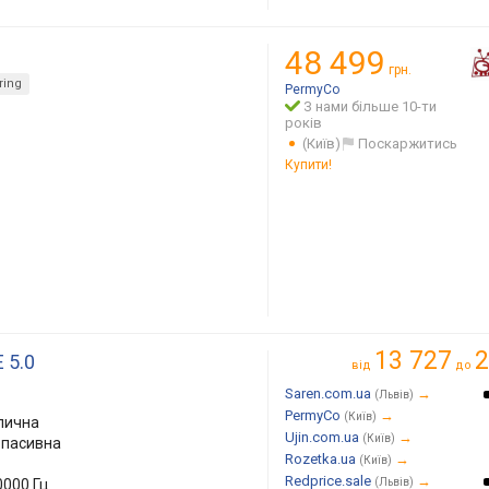
48 499
грн.
ring
PermyCo
З нами більше 10-ти
років
(Київ)
Поскаржитись
Купити!
13 727
2
 5.0
від
до
Saren.com.ua
→
(Львів)
PermyCo
→
(Київ)
лична
Ujin.com.ua
→
(Київ)
, пасивна
Rozetka.ua
→
(Київ)
Redprice.sale
→
0000 Гц
(Львів)