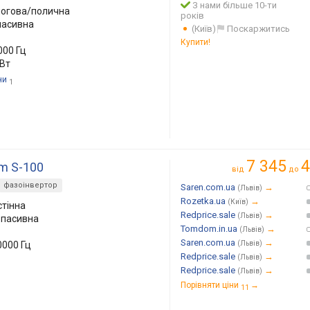
З нами більше 10-ти
логова/полична
років
 пасивна
(Київ)
Поскаржитись
Купити!
000 Гц
 Вт
ни
1
7 345
4
m S-100
від
до
фазоінвертор
Saren.com.ua
→
(Львів)
Rozetka.ua
→
(Київ)
стінна
Redprice.sale
→
(Львів)
, пасивна
Tomdom.in.ua
→
(Львів)
Saren.com.ua
→
0000 Гц
(Львів)
Redprice.sale
→
(Львів)
Redprice.sale
→
(Львів)
Порівняти ціни
→
11