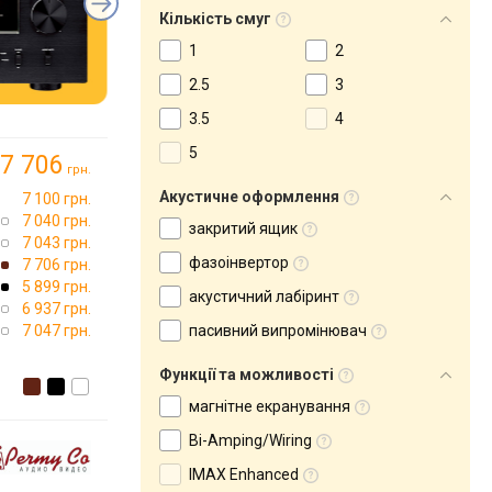
Кількість смуг
1
2
2.5
3
3.5
4
5
7 706
грн.
Акустичне оформлення
7 100 грн.
7 040 грн.
закритий ящик
7 043 грн.
фазоінвертор
7 706 грн.
5 899 грн.
акустичний лабіринт
6 937 грн.
7 047 грн.
пасивний випромінювач
Функції та можливості
магнітне екранування
Bi-Amping/Wiring
IMAX Enhanced