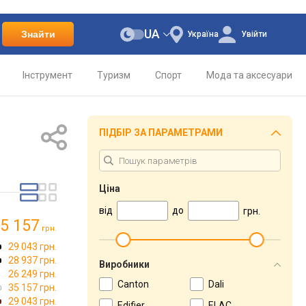
UA
Знайти
Україна
Увійти
Інструмент
Туризм
Спорт
Мода та аксесуари
ПІДБІР ЗА ПАРАМЕТРАМИ
Ціна
від
до
грн.
5 157
грн.
29 043 грн.
28 937 грн.
Виробники
26 249 грн.
Canton
Dali
35 157 грн.
29 043 грн.
Edifier
ELAC