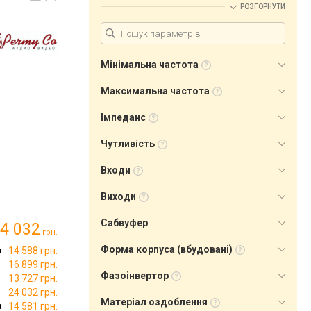
РОЗГОРНУТИ
Мінімальна частота
Максимальна частота
Імпеданс
Чутливість
Входи
Виходи
Сабвуфер
4 032
грн.
Форма корпуса (вбудовані)
14 588 грн.
16 899 грн.
Фазоінвертор
13 727 грн.
24 032 грн.
Матеріал оздоблення
14 581 грн.