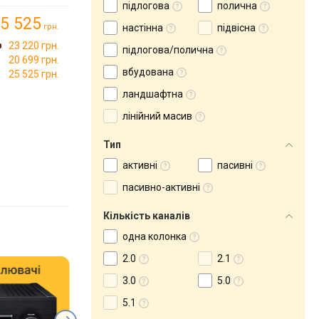
підлогова
полична
5 525
грн.
настінна
підвісна
23 220 грн.
підлогова/полична
20 699 грн.
вбудована
25 525 грн.
ландшафтна
лінійний масив
Тип
активні
пасивні
пасивно-активні
Кількість каналів
одна колонка
2.0
2.1
3.0
5.0
5.1