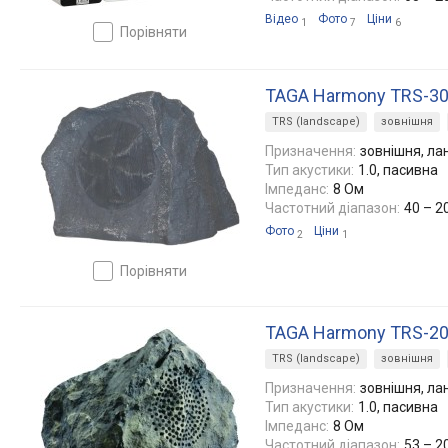
Відео
Фото
Ціни
1
7
6
порівняти
TAGA Harmony TRS-3
TRS (landscape)
зовнішня
Призначення:
зовнішня, л
Тип акустики:
1.0, пасивна
Імпеданс:
8 Ом
Частотний діапазон:
40 – 2
Фото
Ціни
2
1
порівняти
TAGA Harmony TRS-2
TRS (landscape)
зовнішня
Призначення:
зовнішня, л
Тип акустики:
1.0, пасивна
Імпеданс:
8 Ом
Частотний діапазон:
53 – 2