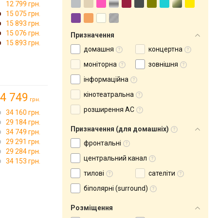
12 799 грн.
15 075 грн.
15 893 грн.
15 076 грн.
Призначення
15 893 грн.
домашня
концертна
моніторна
зовнішня
інформаційна
кінотеатральна
4 749
грн.
розширення АС
34 160 грн.
29 184 грн.
Призначення (для домашніх)
34 749 грн.
29 291 грн.
фронтальні
29 284 грн.
центральний канал
34 153 грн.
тилові
сателіти
біполярні (surround)
Розміщення