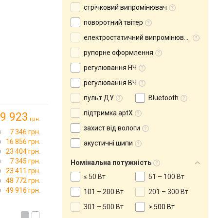
стрічковий випромінювач
поворотний твітер
електростатичний випромінювач
рупорне оформлення
регулювання НЧ
регулювання ВЧ
пульт ДУ
Bluetooth
підтримка aptX
9 923
грн.
захист від вологи
7 346 грн.
16 856 грн.
акустичні шипи
23 404 грн.
7 345 грн.
Номінальна потужність
23 411 грн.
≤ 50 Вт
51 – 100 Вт
48 772 грн.
49 916 грн.
101 – 200 Вт
201 – 300 Вт
301 – 500 Вт
> 500 Вт