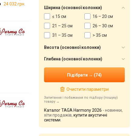
24 032 грн.
Ширина (основної колонки)
≤ 15 см
16 – 20 см
21 – 25 см
26 – 30 см
31 – 35 см
> 35 см
Висота (основної колонки)
Глибина (основної колонки)
Очистити параметри
Запитання і побажання по підбору (пошуку)
товару
Каталог TAGA Harmony 2026
- новинки,
хіти продажів,
купити акустичні
системи
.