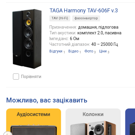
TAGA Harmony TAV-606F v.3
TAV (Hi-Fi)
фазоінвертор
Призначення:
домашня, підлогова
Тип акустики:
комплект 2.0, пасивна
Імпеданс:
6 Ом
Частотний діапазон:
40 – 25000 Гц
Відгуки
Відео
Фото
Ціни
1
1
3
3
порівняти
Можливо, вас зацікавить