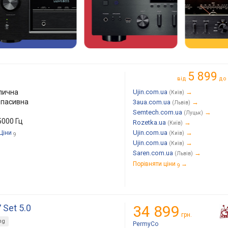
5 899
від
до
лична
Ujin.com.ua
→
(Київ)
, пасивна
3aua.com.ua
→
(Львів)
Semtech.com.ua
→
(Луцьк)
5000 Гц
Rozetka.ua
→
(Київ)
Ujin.com.ua
→
Ціни
(Київ)
9
Ujin.com.ua
→
(Київ)
Saren.com.ua
→
(Львів)
Порівняти ціни
→
9
Set 5.0
34 899
грн.
ng
PermyCo