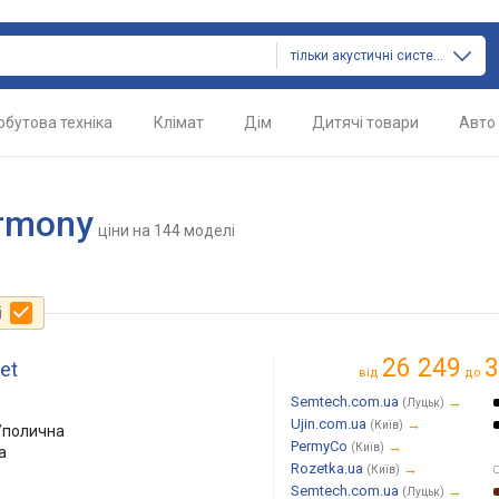
тільки акустичні системи
обутова техніка
Клімат
Дім
Дитячі товари
Авто
rmony
ціни
на 144 моделі
і
26 249
3
et
від
до
Semtech.com.ua
→
(Луцьк)
Ujin.com.ua
→
(Київ)
/полична
PermyCo
→
(Київ)
а
Rozetka.ua
→
(Київ)
Semtech.com.ua
→
(Луцьк)