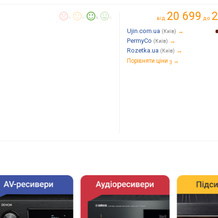
20 699
2
від
до
0
0
1
0
Ujin.com.ua
→
(Київ)
PermyCo
→
(Київ)
Rozetka.ua
→
(Київ)
Порівняти ціни
→
3