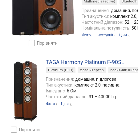
Multimedia (active)
Bluetooth
Призначення:
домашня, по
Тип акустики:
комплект 2.0,
Частотний діапазон:
52 – 2
Номінальна потужність:
50 
Фото
Інструкції
Ціни
5
1
5
порівняти
TAGA Harmony Platinum F-90SL
Platinum (Hi-Fi)
фазоінвертор
пасивний випр
Призначення:
домашня, підлогова
Тип акустики:
комплект 2.0, пасивна
Імпеданс:
6 Ом
Частотний діапазон:
31 – 40000 Гц
Фото
Ціни
5
6
порівняти