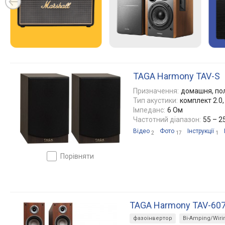
TAGA Harmony TAV-S
Призначення:
домашня, по
Тип акустики:
комплект 2.0
Імпеданс:
6 Ом
Частотний діапазон:
55 – 2
Відео
Фото
Інструкції
2
17
1
порівняти
TAGA Harmony TAV-607 
фазоінвертор
Bi-Amping/Wiri