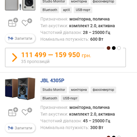
Studio Monitor
моніторна
фазоінвертор
о
г
Bluetooth
aptX
USB-порт
и
Призначення:
моніторна, полична
х
Тип акустики:
комплект 2.0, активна
Частотний діапазон:
28 – 25000 Гц
в
Запитати
Номінальна потужність:
600 Вт
і
д
д
111 499 — 159 950
грн.
о
35 пропозицій
р
о
г
JBL 4305P
и
Studio Monitor
моніторна
фазоінвертор
х
д
Bluetooth
USB-порт
о
Призначення:
моніторна, полична
д
Тип акустики:
комплект 2.0, активна
е
Частотний діапазон:
45 – 25000 Гц
ш
Номінальна потужність:
300 Вт
Запитати
е