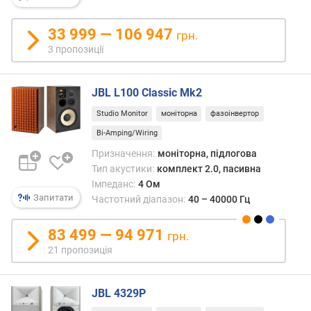
н
і
33 999 — 106 947
грн.
с
3 пропозиції
т
ю
JBL L100 Classic Mk2
в
і
Studio Monitor
моніторна
фазоінвертор
д
Bi-Amping/Wiring
д
Призначення:
моніторна, підлогова
е
Тип акустики:
комплект 2.0, пасивна
ш
Імпеданс:
4 Ом
е
Запитати
Частотний діапазон:
40 – 40000 Гц
в
и
х
83 499 — 94 971
грн.
д
21 пропозиція
о
д
о
JBL 4329P
р