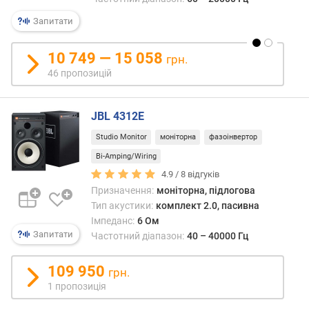
н
Запитати
а
л
10 749 — 15 058
і
грн.
в
46 пропозицій
к
і
JBL 4312E
л
Studio Monitor
моніторна
фазоінвертор
ь
к
Bi-Amping/Wiring
і
4.9 /
8
відгуків
с
Призначення:
моніторна, підлогова
т
Тип акустики:
комплект 2.0, пасивна
ь
Імпеданс:
6 Ом
д
Запитати
Частотний діапазон:
40 – 40000 Гц
и
н
109 950
грн.
а
1 пропозиція
м
і