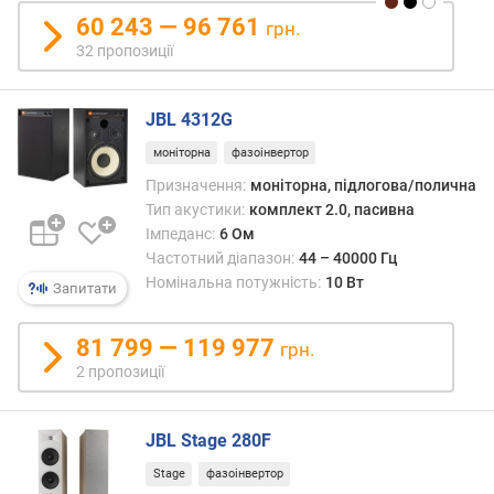
в
60 243 — 96 761
и
грн.
х
32 пропозиції
з
а
JBL 4312G
в
моніторна
фазоінвертор
і
д
Призначення:
моніторна, підлогова/полична
г
Тип акустики:
комплект 2.0, пасивна
у
Імпеданс:
6 Ом
к
Частотний діапазон:
44 – 40000 Гц
а
Номінальна потужність:
10 Вт
Запитати
м
и
81 799 — 119 977
грн.
з
2 пропозиції
а
д
а
JBL Stage 280F
т
Stage
фазоінвертор
о