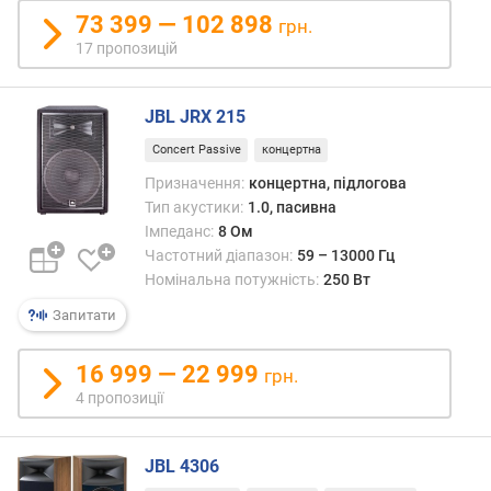
ю
73 399 — 102 898
грн.
п
17 пропозицій
р
о
п
JBL JRX 215
о
з
Concert Passive
концертна
и
Призначення:
концертна, підлогова
ц
Тип акустики:
1.0, пасивна
і
Імпеданс:
8 Ом
й
Частотний діапазон:
59 – 13000 Гц
Номінальна потужність:
250 Вт
ч
Запитати
у
т
16 999 — 22 999
л
грн.
и
4 пропозиції
в
і
с
JBL 4306
т