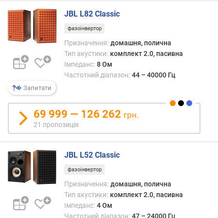
н
JBL L82 Classic
а
л
фазоінвертор
)
Призначення:
домашня, полична
Тип акустики:
комплект 2.0, пасивна
ц
Імпеданс:
8 Ом
е
Частотний діапазон:
44 – 40000 Гц
н
Запитати
т
р
(
69 999 — 126 262
грн.
В
21 пропозиція
т
/
к
JBL L52 Classic
а
н
фазоінвертор
а
Призначення:
домашня, полична
л
Тип акустики:
комплект 2.0, пасивна
)
Імпеданс:
4 Ом
Частотний діапазон:
47 – 24000 Гц