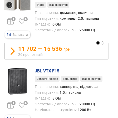
н
Stage
фазоінвертор
а
л
Призначення:
домашня, полична
ь
Тип акустики:
комплект 2.0, пасивна
н
Імпеданс:
6 Ом
а
Частотний діапазон:
53 – 25000 Гц
п
Запитати
о
т
11 702 — 15 536
грн.
у
26 пропозицій
ж
н
і
JBL VTX F15
с
т
Concert Passive
концертна
фазоінвертор
ь
Призначення:
концертна, підлогова
(
Тип акустики:
1.0, пасивна
В
Імпеданс:
8 Ом
т
Частотний діапазон:
58 – 20000 Гц
)
Номінальна потужність:
1200 Вт
м