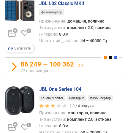
а
JBL L82 Classic MKII
с
фазоінвертор
т
о
Призначення:
домашня, полична
т
Тип акустики:
комплект 2.0, пасивна
а
Імпеданс:
8 Ом
(
Частотний діапазон:
44 – 40000 Гц
Г
Запитати
ц
)
86 249 — 100 362
грн.
к
27 пропозицій
і
л
JBL One Series 104
ь
к
Studio Monitor
моніторна
фазоінвертор
і
2.8 /
4
відгуки
с
Призначення:
моніторна, полична
т
Тип акустики:
комплект 2.0, активна
ь
Імпеданс:
8 Ом
к
а
Частотний діапазон:
60 – 20000 Гц