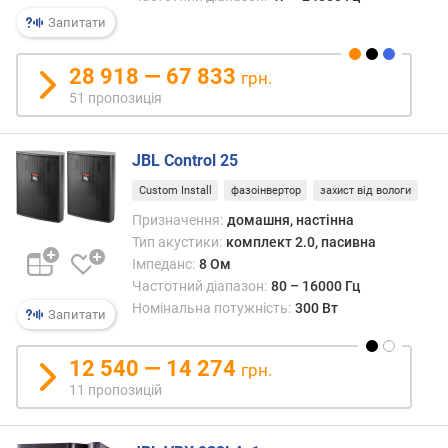
м
Запитати
а
к
с
28 918 — 67 833
грн.
и
51 пропозиція
м
а
л
JBL Control 25
ь
Custom Install
фазоінвертор
захист від вологи
н
а
Призначення:
домашня, настінна
п
Тип акустики:
комплект 2.0, пасивна
о
Імпеданс:
8 Ом
т
Частотний діапазон:
80 – 16000 Гц
у
Номінальна потужність:
300 Вт
Запитати
ж
н
і
12 540 — 14 274
грн.
с
11 пропозицій
т
ь