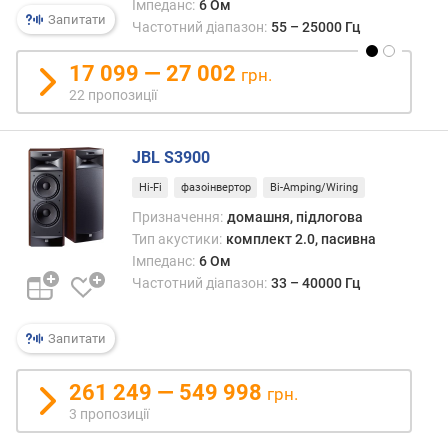
н
Імпеданс:
6 Ом
Запитати
т
Частотний діапазон:
55 – 25000 Гц
(
В
17 099 — 27 002
грн.
т
22 пропозиції
/
к
а
JBL S3900
н
Hi-Fi
фазоінвертор
Bi-Amping/Wiring
а
л
Призначення:
домашня, підлогова
)
Тип акустики:
комплект 2.0, пасивна
Імпеданс:
6 Ом
т
Частотний діапазон:
33 – 40000 Гц
и
л
(
Запитати
В
т
261 249 — 549 998
грн.
/
3 пропозиції
к
а