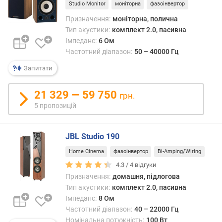
Studio Monitor
моніторна
фазоінвертор
ь
Призначення:
моніторна, полична
(
д
Тип акустики:
комплект 2.0, пасивна
Б
Імпеданс:
6 Ом
)
Частотний діапазон:
50 – 40000 Гц
Запитати
в
і
д
21 329 — 59 750
грн.
н
5 пропозицій
о
ш
е
JBL Studio 190
н
Home Cinema
фазоінвертор
Bi-Amping/Wiring
н
я
4.3 /
4
відгуки
с
Призначення:
домашня, підлогова
и
Тип акустики:
комплект 2.0, пасивна
г
Імпеданс:
8 Ом
н
Частотний діапазон:
40 – 22000 Гц
а
Номінальна потужність:
100 Вт