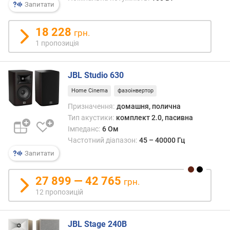
л
Запитати
/
ш
18 228
грн.
у
1 пропозиція
м
(
д
JBL Studio 630
Б
)
Home Cinema
фазоінвертор
Призначення:
домашня, полична
с
Тип акустики:
комплект 2.0, пасивна
у
Імпеданс:
6 Ом
м
Частотний діапазон:
45 – 40000 Гц
а
Запитати
р
н
а
27 899 — 42 765
грн.
н
12 пропозицій
о
м
і
JBL Stage 240B