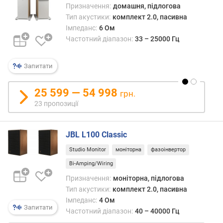
Призначення:
домашня, підлогова
ю
д
Тип акустики:
комплект 2.0, пасивна
о
Імпеданс:
6 Ом
д
Частотний діапазон:
33 – 25000 Гц
а
в
Запитати
а
н
н
25 599 — 54 998
грн.
я
23 пропозиції
з
а
JBL L100 Classic
к
Studio Monitor
моніторна
фазоінвертор
і
л
Bi-Amping/Wiring
ь
Призначення:
моніторна, підлогова
к
Тип акустики:
комплект 2.0, пасивна
і
Імпеданс:
4 Ом
с
Запитати
Частотний діапазон:
40 – 40000 Гц
т