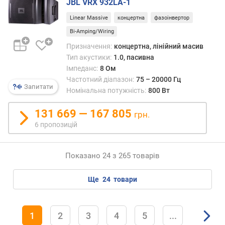
п
JBL VRX 932LA-1
і
Linear Massive
концертна
фазоінвертор
д
с
Bi-Amping/Wiring
и
Призначення:
концертна, лінійний масив
л
Тип акустики:
1.0, пасивна
ю
Імпеданс:
8 Ом
в
Частотний діапазон:
75 – 20000 Гц
а
Запитати
Номінальна потужність:
800 Вт
ч
а
131 669 — 167 805
грн.
(
6 пропозицій
В
т
)
Показано 24 з 265 товарів
п
о
ще
24
товари
т
у
ж
1
2
3
4
5
...
н