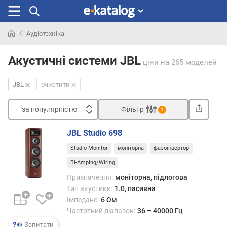
Аудіотехніка
Шукали
раніше
Акустичні системи JBL
ціни
на 265 моделей
JBL
очистити
за популярністю
Фільтр
1
Сортувати
JBL Studio 698
з
Studio Monitor
моніторна
фазоінвертор
а
п
Bi-Amping/Wiring
о
Призначення:
моніторна, підлогова
п
Тип акустики:
1.0, пасивна
у
Імпеданс:
6 Ом
л
Частотний діапазон:
36 – 40000 Гц
я
р
Запитати