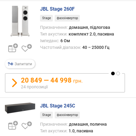
к
JBL Stage 260F
і
в
Stage
фазоінвертор
Призначення:
домашня, підлогова
к
Тип акустики:
комплект 2.0, пасивна
і
Імпеданс:
6 Ом
л
Частотний діапазон:
40 – 25000 Гц
ь
к
і
Запитати
с
т
20 849 — 44 998
ь
грн.
с
24 пропозиції
м
у
г
JBL Stage 245C
Stage
фазоінвертор
ф
р
Призначення:
домашня, полична
о
Тип акустики:
1.0, пасивна