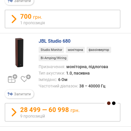
Запитати
і
н
700
грн.
.
ч
1 пропозиція
а
с
JBL Studio 680
т
о
Studio Monitor
моніторна
фазоінвертор
т
Bi-Amping/Wiring
а
(
Призначення:
моніторна, підлогова
Г
Тип акустики:
1.0, пасивна
ц
Імпеданс:
6 Ом
)
Частотний діапазон:
38 – 40000 Гц
Запитати
м
а
к
28 499 — 60 998
грн.
с
9 пропозицій
.
ч