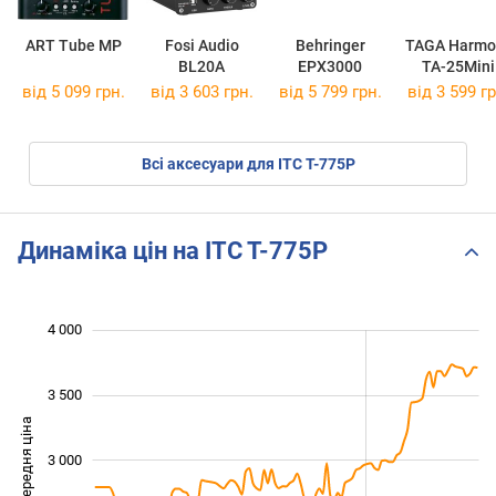
ART Tube MP
Fosi Audio
Behringer
TAGA Harmo
BL20A
EPX3000
TA-25Mini
від 5 099 грн.
від 3 603 грн.
від 5 799 грн.
від 3 599 гр
Всі аксесуари для ITC T-775P
Динаміка цін на ITC T-775P
4 000
 000
 500
 500
3 500
Середня ціна
3 000
2 000