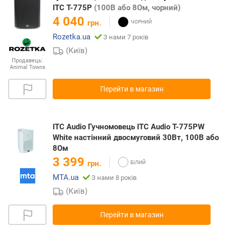
ITC T-775P
(100В або 8Ом, чорний)
4 040
грн.
Rozetka.ua
З нами 7 років
(Київ)
Продавець:
Animal Towns
Перейти в магазин
ITC Audio Гучномовець ITC Audio T-775PW
White настінний двосмуговий 30Вт, 100В або
8Ом
3 399
грн.
MTA.ua
З нами 8 років
(Київ)
Перейти в магазин