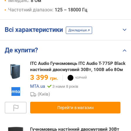
Імпеданс:
8 Ом
Частотний діапазон:
125 – 18000 Гц
Всі характеристики
Докладніше
Де купити?
ITC Audio Гучномовець ITC Audio T-775P Black
настінний двосмуговий 30Вт, 100В або 8Ом
3 399
грн.
MTA.ua
З нами 8 років
(Київ)
Перейти в магазин
Гучномовець настінний двосмуговий 30Вт