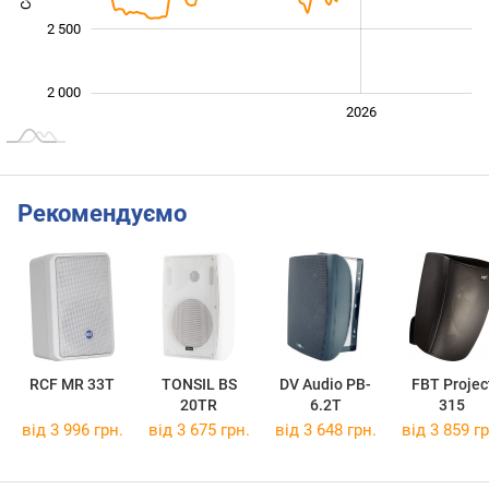
2 500
2 000
2024
2025
2028
2026
L
Рекомендуємо
RCF MR 33T
TONSIL BS
DV Audio PB-
FBT Projec
20TR
6.2T
315
від 3 996 грн.
від 3 675 грн.
від 3 648 грн.
від 3 859 гр