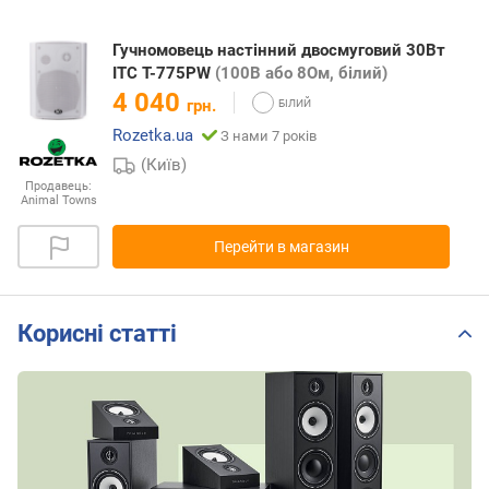
Гучномовець настінний двосмуговий 30Вт
ITC T-775PW
(100В або 8Ом, білий)
4 040
грн.
Rozetka.ua
З нами 7 років
(Київ)
Продавець:
Animal Towns
Перейти в магазин
Корисні статті