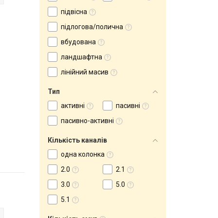
підвісна
підлогова/полична
вбудована
ландшафтна
лінійний масив
Тип
активні
пасивні
пасивно-активні
Кількість каналів
одна колонка
2.0
2.1
3.0
5.0
5.1