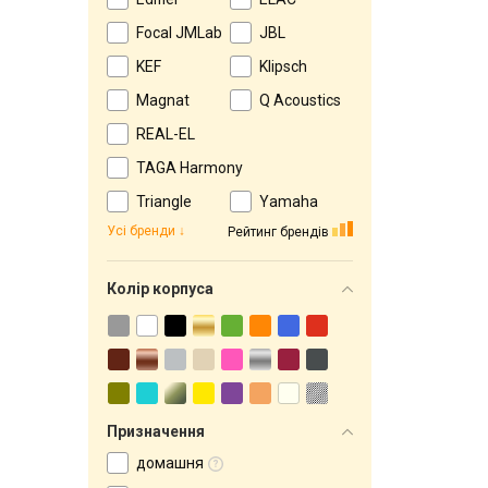
Focal JMLab
JBL
KEF
Klipsch
Magnat
Q Acoustics
REAL-EL
TAGA Harmony
Triangle
Yamaha
Усі бренди
Рейтинг брендів
Колір корпуса
Призначення
домашня