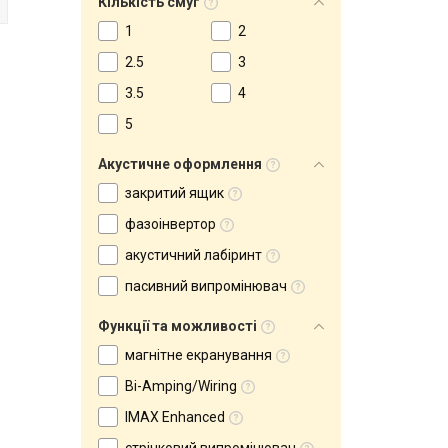
Кількість смуг
1
2
2.5
3
3.5
4
5
Акустичне оформлення
закритий ящик
фазоінвертор
акустичний лабіринт
пасивний випромінювач
Функції та можливості
магнітне екранування
Bi-Amping/Wiring
IMAX Enhanced