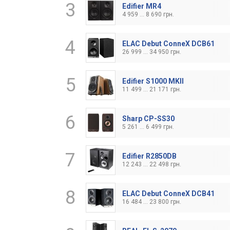
3
Edifier MR4
4 959 ... 8 690 грн.
4
ELAC Debut ConneX DCB61
26 999 ... 34 950 грн.
5
Edifier S1000 MKII
11 499 ... 21 171 грн.
6
Sharp CP-SS30
5 261 ... 6 499 грн.
7
Edifier R2850DB
12 243 ... 22 498 грн.
8
ELAC Debut ConneX DCB41
16 484 ... 23 800 грн.