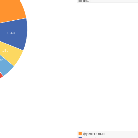
Інші
ELAC
JBL
sch
фронтальні