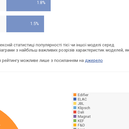
1.8%
1.5%
сній статистиці популярності тієї чи іншої моделі серед
діаграми з найбільш важливих розрізів характеристик моделей, як
я рейтингу можливе лише з посиланням на
джерело
Edifier
ELAC
JBL
Klipsch
Dali
Magnat
KEF
F&D
r