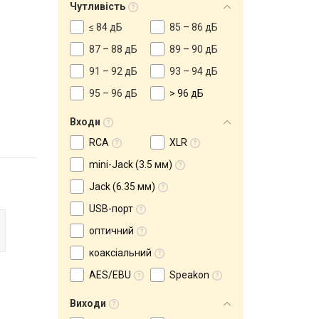
Чутливість
≤ 84 дБ
85 – 86 дБ
87 – 88 дБ
89 – 90 дБ
91 – 92 дБ
93 – 94 дБ
95 – 96 дБ
> 96 дБ
Входи
RCA
XLR
mini-Jack (3.5 мм)
Jack (6.35 мм)
USB-порт
оптичний
коаксіальний
AES/EBU
Speakon
Виходи