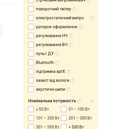
стрічковий випромінювач
поворотний твітер
електростатичний випромінювач
рупорне оформлення
регулювання НЧ
регулювання ВЧ
пульт ДУ
Bluetooth
підтримка aptX
захист від вологи
акустичні шипи
Номінальна потужність
≤ 50 Вт
51 – 100 Вт
101 – 200 Вт
201 – 300 Вт
301 – 500 Вт
> 500 Вт