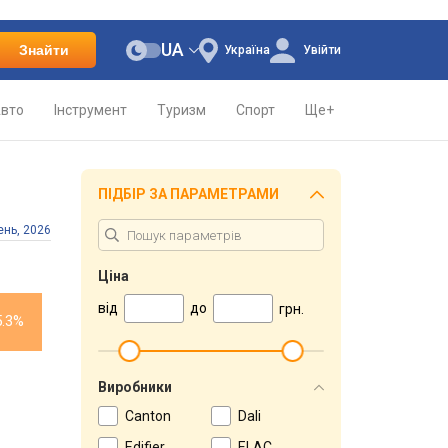
UA
Знайти
Україна
Увійти
вто
Інструмент
Туризм
Спорт
Ще+
ПІДБІР ЗА ПАРАМЕТРАМИ
ень, 2026
Ціна
від
до
грн.
5.3%
Виробники
Canton
Dali
Edifier
ELAC