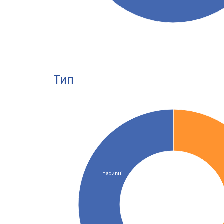
Тип
пасивні