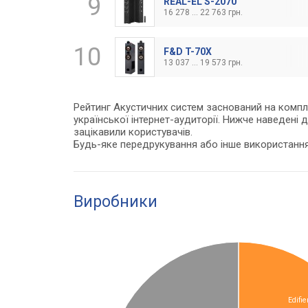
9
REAL-EL S-2070
16 278 ... 22 763 грн.
10
F&D T-70X
13 037 ... 19 573 грн.
Рейтинг Акустичних систем заснований на комплек
української інтернет-аудиторії. Нижче наведені 
зацікавили користувачів.
Будь-яке передрукування або інше використанн
Виробники
Edifie