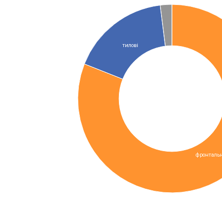
тилові
фронтальн