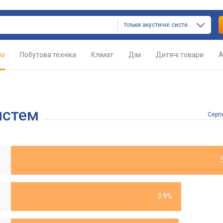
тільки акустичні системи
іо
Побутова техніка
Клімат
Дім
Дитячі товари
А
истем
Серп
3.9%