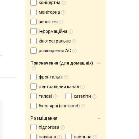
концертна
моніторна
зовнішня
інформаційна
кінотеатральна
розширення АС
і
Призначення (для домашніх)
фронтальні
центральний канал
тилові
сателіти
біполярні (surround)
Розміщення
підлогова
полична
настінна