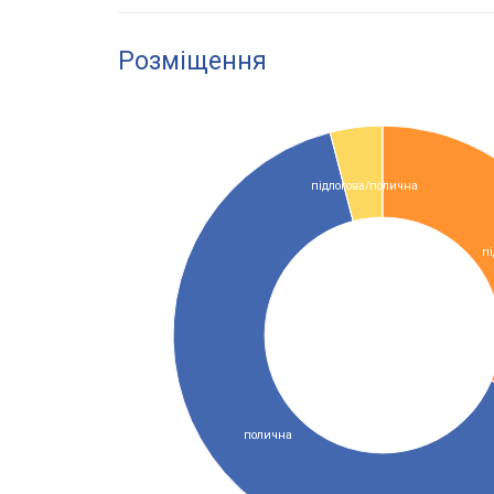
Розміщення
підлогова/полична
пі
полична