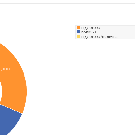
підлогова
полична
підлогова/полична
длогова