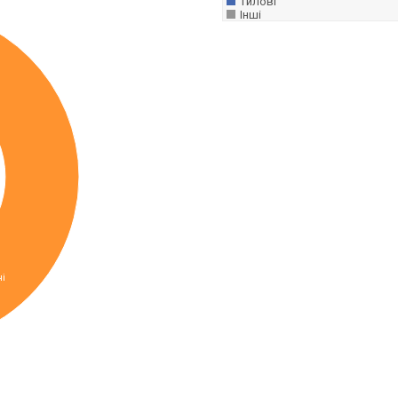
тилові
Інші
і