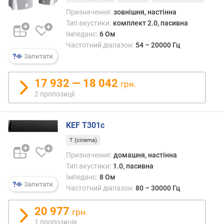
а
Призначення:
зовнішня, настінна
с
Тип акустики:
комплект 2.0, пасивна
т
Імпеданс:
6 Ом
о
Частотний діапазон:
54 – 20000 Гц
т
а
Запитати
(
Г
17 932 — 18 042
грн.
ц
2 пропозиції
)
к
KEF T301c
і
л
T (cinema)
ь
Призначення:
домашня, настінна
к
Тип акустики:
1.0, пасивна
і
Імпеданс:
8 Ом
с
Запитати
Частотний діапазон:
80 – 30000 Гц
т
ь
20 977
грн.
к
1 пропозиція
а