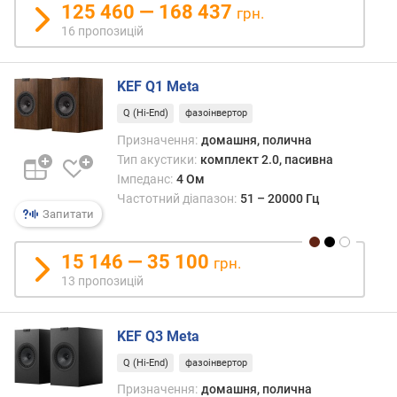
125 460 — 168 437
грн.
н
16 пропозицій
і
с
т
KEF Q1 Meta
ю
Q (Hi-End)
фазоінвертор
в
Призначення:
домашня, полична
і
Тип акустики:
комплект 2.0, пасивна
д
Імпеданс:
4 Ом
д
Частотний діапазон:
51 – 20000 Гц
е
Запитати
ш
е
в
15 146 — 35 100
грн.
и
13 пропозицій
х
д
о
KEF Q3 Meta
д
Q (Hi-End)
фазоінвертор
о
р
Призначення:
домашня, полична