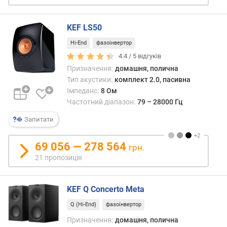
л
/
ш
KEF LS50
у
Hi-End
фазоінвертор
м
4.4 /
5
відгуків
(
Призначення:
домашня, полична
д
Б
Тип акустики:
комплект 2.0, пасивна
)
Імпеданс:
8 Ом
Частотний діапазон:
79 – 28000 Гц
с
Запитати
у
м
а
69 056 — 278 564
грн.
р
21 пропозиція
н
а
н
KEF Q Concerto Meta
о
Q (Hi-End)
фазоінвертор
м
і
Призначення:
домашня, полична