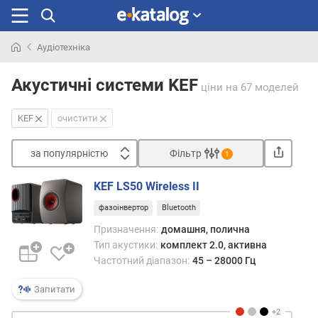
Аудіотехніка
Шукали
раніше
Акустичні системи KEF
ціни
на 67 моделей
KEF
очистити
за популярністю
Фільтр
1
Сортувати
KEF LS50 Wireless II
з
фазоінвертор
Bluetooth
а
п
Призначення:
домашня, полична
о
Тип акустики:
комплект 2.0, активна
п
Частотний діапазон:
45 – 28000 Гц
у
л
Запитати
я
р