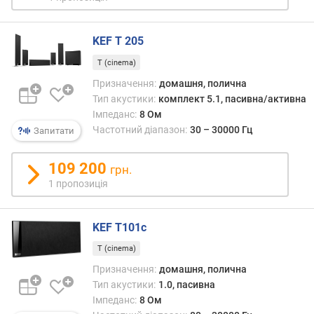
н
а
KEF T 205
л
і
T (cinema)
в
Призначення:
домашня, полична
Тип акустики:
комплект 5.1, пасивна/активна
к
Імпеданс:
8 Ом
і
Частотний діапазон:
30 – 30000 Гц
л
Запитати
ь
к
109 200
грн.
і
1 пропозиція
с
т
ь
KEF T101c
д
и
T (cinema)
н
Призначення:
домашня, полична
а
Тип акустики:
1.0, пасивна
м
Імпеданс:
8 Ом
і