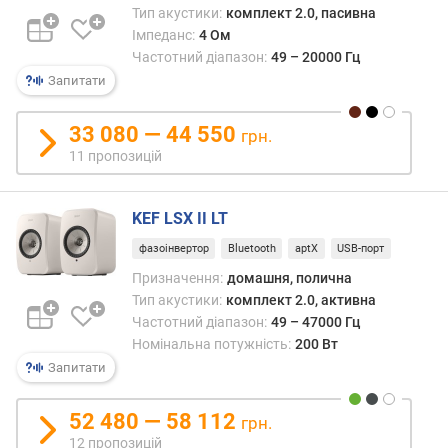
о
Тип акустики:
комплект 2.0, пасивна
г
Імпеданс:
4 Ом
и
Частотний діапазон:
49 – 20000 Гц
х
Запитати
в
33 080 — 44 550
і
грн.
д
11 пропозицій
д
о
KEF LSX II LT
р
о
фазоінвертор
Bluetooth
aptX
USB-порт
г
Призначення:
домашня, полична
и
Тип акустики:
комплект 2.0, активна
х
д
Частотний діапазон:
49 – 47000 Гц
о
Номінальна потужність:
200 Вт
д
Запитати
е
ш
52 480 — 58 112
грн.
е
12 пропозицій