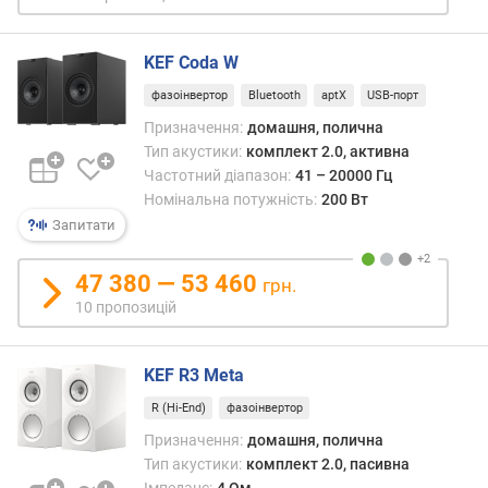
в
и
х
KEF Coda W
з
фазоінвертор
Bluetooth
aptX
USB-порт
а
Призначення:
домашня, полична
в
Тип акустики:
комплект 2.0, активна
і
Частотний діапазон:
41 – 20000 Гц
д
Номінальна потужність:
200 Вт
г
Запитати
у
к
а
47 380 — 53 460
грн.
м
10 пропозицій
и
з
KEF R3 Meta
а
R (Hi-End)
фазоінвертор
д
а
Призначення:
домашня, полична
т
Тип акустики:
комплект 2.0, пасивна
о