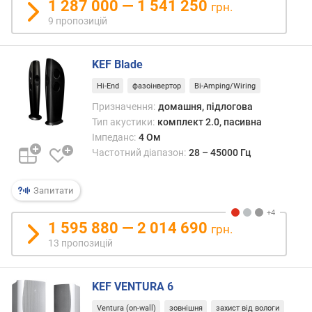
1 287 000 — 1 541 250
грн.
і
9 пропозицій
н
.
ч
KEF Blade
а
с
Hi-End
фазоінвертор
Bi-Amping/Wiring
т
Призначення:
домашня, підлогова
о
Тип акустики:
комплект 2.0, пасивна
т
Імпеданс:
4 Ом
а
Частотний діапазон:
28 – 45000 Гц
(
Г
ц
Запитати
)
1 595 880 — 2 014 690
грн.
м
а
13 пропозицій
к
с
KEF VENTURA 6
.
ч
Ventura (on-wall)
зовнішня
захист від вологи