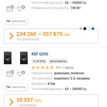
Частотний діапазон:
26 – 36000 Гц
ь
Номінальна потужність:
700 Вт
(
д
Б
Запитати
)
234 260 — 357 875
грн.
в
і
16 пропозицій
д
н
KEF Q350
о
ш
Q (Hi-End)
фазоінвертор
е
5.0 /
1
відгук
н
Призначення:
домашня, полична
н
Тип акустики:
комплект 2.0, пасивна
я
Імпеданс:
8 Ом
с
Запитати
Частотний діапазон:
63 – 28000 Гц
и
г
35 557
н
грн.
а
1 пропозиція