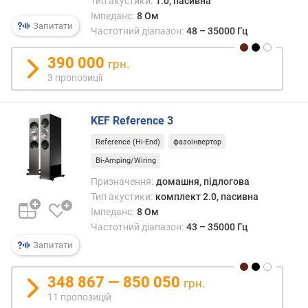
Тип акустики:
1.0, пасивна
н
Імпеданс:
8 Ом
а
Запитати
Частотний діапазон:
48 – 35000 Гц
л
)
390 000
грн.
3 пропозиції
ц
е
н
KEF Reference 3
т
р
Reference (Hi-End)
фазоінвертор
(
Bi-Amping/Wiring
В
Призначення:
домашня, підлогова
т
Тип акустики:
комплект 2.0, пасивна
/
Імпеданс:
8 Ом
к
а
Частотний діапазон:
43 – 35000 Гц
н
Запитати
а
л
348 867 — 850 050
грн.
)
11 пропозицій