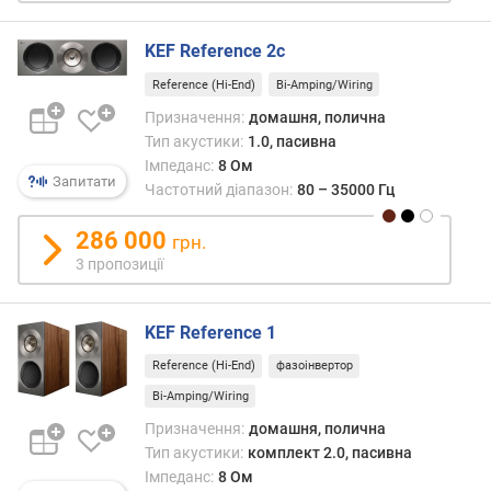
м
а
KEF Reference 2c
к
с
Reference (Hi-End)
Bi-Amping/Wiring
и
Призначення:
домашня, полична
м
Тип акустики:
1.0, пасивна
а
Імпеданс:
8 Ом
л
Запитати
Частотний діапазон:
80 – 35000 Гц
ь
н
286 000
а
грн.
п
3 пропозиції
о
т
у
KEF Reference 1
ж
Reference (Hi-End)
фазоінвертор
н
Bi-Amping/Wiring
і
с
Призначення:
домашня, полична
т
Тип акустики:
комплект 2.0, пасивна
ь
Імпеданс:
8 Ом