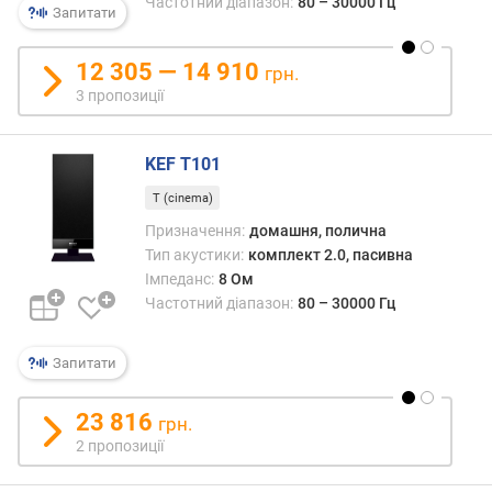
Частотний діапазон:
80 – 30000 Гц
к
Запитати
і
в
12 305 — 14 910
грн.
3 пропозиції
к
і
л
KEF T101
ь
к
T (cinema)
і
Призначення:
домашня, полична
с
Тип акустики:
комплект 2.0, пасивна
т
Імпеданс:
8 Ом
ь
Частотний діапазон:
80 – 30000 Гц
с
м
у
Запитати
г
23 816
грн.
ф
2 пропозиції
р
о