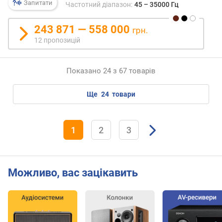
п
Запитати
Частотний діапазон:
45 – 35000 Гц
і
д
243 871 — 558 000
грн.
с
12 пропозицій
и
л
ю
Показано 24 з 67 товарів
в
а
ч
ще
24
товари
а
(
В
1
2
3
т
)
п
Можливо, вас зацікавить
о
т
у
ж
н