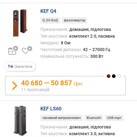
ю
п
KEF Q4
р
о
Q (Hi-End)
фазоінвертор
п
Призначення:
домашня, підлогова
о
Тип акустики:
комплект 2.0, пасивна
з
Імпеданс:
8 Ом
и
Частотний діапазон:
42 – 27000 Гц
ц
Номінальна потужність:
300 Вт
і
й
Запитати
40 680 — 50 857
грн.
ч
11 пропозицій
у
т
л
KEF LS60
и
в
пасивний випромінювач
Bluetooth
USB-порт
і
Призначення:
домашня, підлогова
с
Тип акустики:
комплект 3.0, активна
т