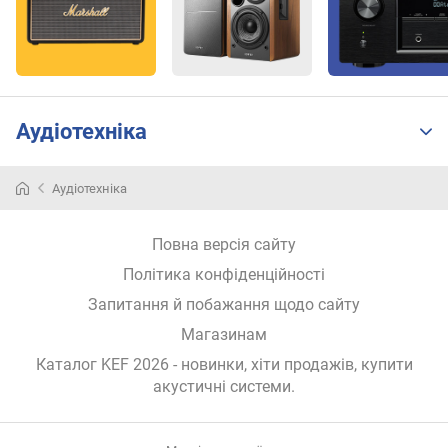
і
с
т
ь
(
В
Аудіотехніка
т
)
Аудіотехніка
B
l
u
Повна версія сайту
e
Політика конфіденційності
t
Запитання й побажання щодо сайту
o
o
Магазинам
t
Каталог KEF 2026
- новинки, хіти продажів,
купити
h
акустичні системи
.
д
і