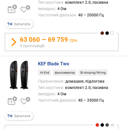
н
Тип акустики:
комплект 2.0, пасивна
а
Імпеданс:
4 Ом
л
Частотний діапазон:
40 – 20000 Гц
ь
Запитати
н
а
п
63 060 — 69 759
грн.
о
9 пропозицій
т
у
ж
KEF Blade Two
н
і
Hi-End
фазоінвертор
Bi-Amping/Wiring
с
Призначення:
домашня, підлогова
т
Тип акустики:
комплект 2.0, пасивна
ь
Імпеданс:
4 Ом
(
Частотний діапазон:
40 – 35000 Гц
В
т
)
Запитати
м