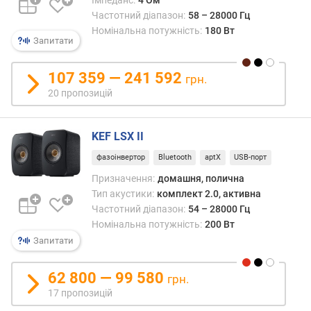
Імпеданс:
4 Ом
ю
Частотний діапазон:
58 – 28000 Гц
д
Номінальна потужність:
180 Вт
о
Запитати
д
а
107 359 — 241 592
грн.
в
20 пропозицій
а
н
н
KEF LSX II
я
фазоінвертор
Bluetooth
aptX
USB-порт
з
Призначення:
домашня, полична
а
Тип акустики:
комплект 2.0, активна
к
Частотний діапазон:
54 – 28000 Гц
і
Номінальна потужність:
200 Вт
л
Запитати
ь
к
і
62 800 — 99 580
грн.
с
17 пропозицій
т