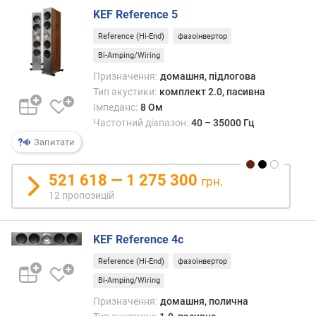
н
KEF Reference 5
т
(
Reference (Hi-End)
фазоінвертор
В
Bi-Amping/Wiring
т
/
Призначення:
домашня, підлогова
к
Тип акустики:
комплект 2.0, пасивна
а
Імпеданс:
8 Ом
н
Частотний діапазон:
40 – 35000 Гц
а
Запитати
л
)
521 618 — 1 275 300
грн.
т
12 пропозицій
и
л
(
KEF Reference 4c
В
Reference (Hi-End)
фазоінвертор
т
Bi-Amping/Wiring
/
к
Призначення:
домашня, полична
а