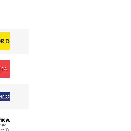
ць:
net