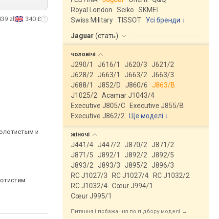
Royal London
Seiko
SKMEI
439 zł
340 £
Swiss Military
TISSOT
Усі бренди
Jaguar
(
стать
)
чоловічі
J290/1
J616/1
J620/3
J621/2
J628/2
J663/1
J663/2
J663/3
J688/1
J852/D
J860/6
J863/B
J1025/2
Acamar J1043/4
Executive J805/C
Executive J855/B
Executive J862/2
Ще моделі
↓
золотистым и
жіночі
J441/4
J447/2
J870/2
J871/2
J871/5
J892/1
J892/2
J892/5
J893/2
J893/3
J895/2
J896/3
RC J1027/3
RC J1027/4
RC J1032/2
лотистим
RC J1032/4
Cœur J994/1
Cœur J995/1
Питання і побажання по підбору моделі →