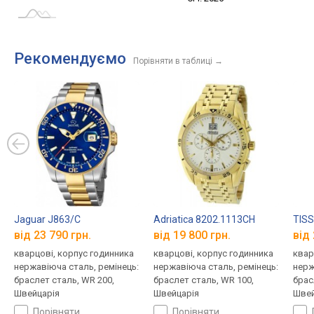
Рекомендуємо
Порівняти в таблиці
→
Jaguar J863/C
Adriatica 8202.1113CH
TISS
від 23 790 грн.
від 19 800 грн.
від 
кварцові, корпус годинника
кварцові, корпус годинника
квар
нержавіюча сталь, ремінець:
нержавіюча сталь, ремінець:
нерж
браслет сталь, WR 200,
браслет сталь, WR 100,
брас
Швейцарія
Швейцарія
Швей
порівняти
порівняти