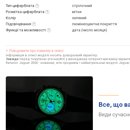
Тип
циферблата
стрілочний
Розмітка
циферблата
мітки
Колір
зелений
Підсвічування
люмінесцентне покриття
Функції та
можливості
дата (число місяця)
Повідомити про помилку в описі
Інформація в описі моделі носить довідковий характер.
Завжди
перед покупкою уточнюйте у менеджера інтернет-магазину характе
Каталог Jaguar 2026
- новинки, хіти продажів і найактуальніші моделі Jaguar.
Все, що в
Види сучасно