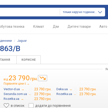
тільки наручні годинники
обутова техніка
Клімат
Дім
Дитячі товари
Авто
одинники
/
Jaguar
J863/B
ИТАННЯ
КОРИСНЕ
Я
23 790
грн.
від
Порівняти ціни
→
5
Vector-d.ua
→
23 790 грн.
Deka.ua
→
23 790 грн.
Secunda.com.ua
→
23 790 грн.
Rozetka.ua
→
23 790 грн.
Rozetka.ua
→
23 790 грн.
в список
додати до порівняння