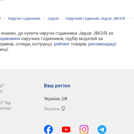
г
/
Наручні годинники
/
Jaguar
/
Наручний годинник Jaguar J863/B
и знаємо, де купити наручні годинники Jaguar J863/B за
орівняння
наручних годинників, підбір моделей за
рмінів, огляди, інструкції,
рейтинг
товарів,
рекомендації
кції.
Ваш регіон
і?
r.
Україна
,
UA
і" під
ретної
Україна