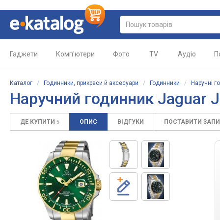
Гаджети
Комп'ютери
Фото
TV
Аудіо
П
Каталог
/
Годинники, прикраси й аксесуари
/
Годинники
/
Наручні г
Наручний годинник Jaguar 
ДЕ КУПИТИ
ОПИС
ВІДГУКИ
ПОСТАВИТИ ЗАП
5