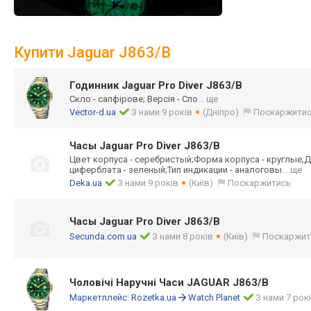
Купити Jaguar J863/B
Годинник Jaguar Pro Diver J863/B
Скло - сапфірове; Версія - Спо
... ще
Vector-d.ua
З нами 9 років
(Дніпро)
Поскаржити
Часы Jaguar Pro Diver J863/B
Цвет корпуса - серебристый;Фор
ма корпуса - круглые;Д
циферблата - зеленый;Тип индикации - аналоговы
... ще
Deka.ua
З нами 9 років
(Київ)
Поскаржитись
Часы Jaguar Pro Diver J863/B
Secunda.com.ua
З нами 8 років
(Київ)
Поскаржит
Чоловічі Наручні Часи JAGUAR J863/B
Маркетплейс:
Rozetka.ua
Watch Planet
З нами 7 рок