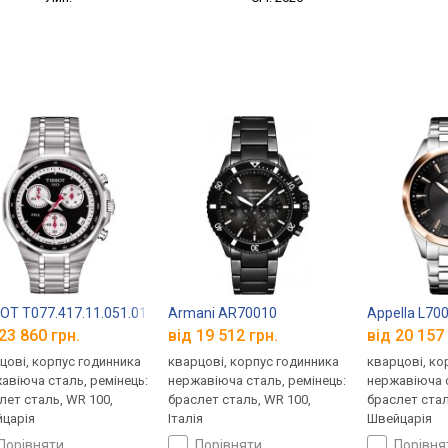
OT T077.417.11.051.01
Armani AR70010
Appella L70
23 860 грн.
від 19 512 грн.
від 20 157 
цові, корпус годинника
кварцові, корпус годинника
кварцові, ко
авіюча сталь, ремінець:
нержавіюча сталь, ремінець:
нержавіюча с
лет сталь, WR 100,
браслет сталь, WR 100,
браслет стал
царія
Італія
Швейцарія
порівняти
порівняти
порівн