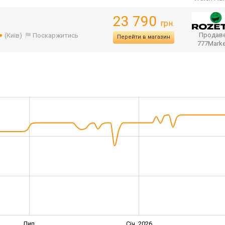
23 790
грн.
Продаве
(Київ)
Поскаржитись
Перейти в магазин
777Mark
Лип.
Січ. 2026