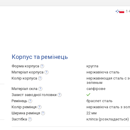
1 
Корпус та ремінець
Форма
корпуса
кругла
Матеріал
корпуса
нержавіюча сталь
Колір
корпуса
нержавеющая сталь с 
зеленым
Матеріал
скла
сапфірове
Захист заводної
головки
Ремінець
браслет сталь
Колір
ремінця
нержавіюча сталь з зо
Ширина
ремінця
22 мм
Застібка
кліпса (розкладається)