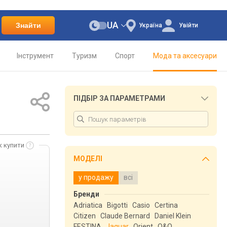
UA
Знайти
Україна
Увійти
Інструмент
Туризм
Спорт
Мода та аксесуари
ПІДБІР ЗА ПАРАМЕТРАМИ
к купити
МОДЕЛІ
у продажу
всі
Бренди
Adriatica
Bigotti
Casio
Certina
Citizen
Claude Bernard
Daniel Klein
FESTINA
Jaguar
Orient
Q&Q