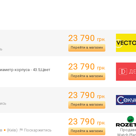
23 790
грн.
Перейти в магазин
сь
23 790
грн.
иаметр корпуса - 43.5;Цвет
Перейти в магазин
23 790
грн.
ись
Перейти в магазин
23 790
грн.
Продаве
ів
(Київ)
Поскаржитись
Перейти в магазин
Watch Pla