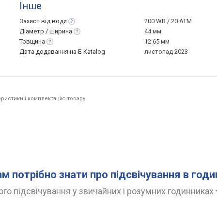
Інше
Захист від
води
200 WR / 20 ATM
Діаметр /
ширина
44 мм
Товщина
12.65 мм
Дата додавання на E-Katalog
листопад 2023
ристики і комплектацію товару
ам потрібно знати про підсвічування в год
го підсвічування у звичайних і розумних годинниках