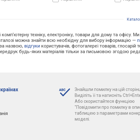
Катало
 і комп'ютерну техніку, електроніку, товари для дому та офісу. М
каталозі можна знайти всю необхідну для вибору інформацію —
п
 за назвою,
відгуки
користувачів, фотогалереї товарів, глосарій те
Передрук будь-яких матеріалів тільки за письмовою згодою реда
 країнах
Знайшли помилку на цій сторінц
Виділіть її та натисніть Ctrl+Ente
Або скористайтеся функцією
"Повідомити про помилку в опис
анія
таблицею з параметрами конк
моделі.