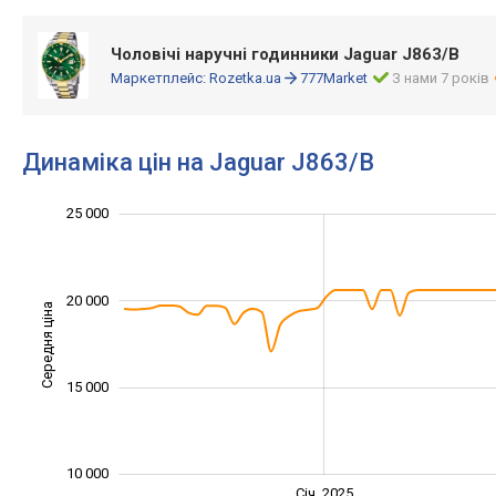
Чоловічі наручні годинники Jaguar J863/B
Маркетплейс:
Rozetka.ua
777Market
З нами 7 років
Динаміка цін на Jaguar J863/B
12 000
14 000
35 000
30 000
8 000
5 000
0
25 000
20 000
Середня ціна
12 000
15 000
10 000
Січ. 2027
Лип.
Січ. 2025
L