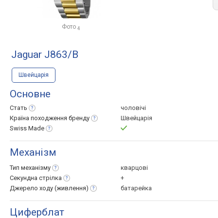
Фото
4
Jaguar J863/B
Швейцарія
Основне
Стать
чоловічі
Країна походження
бренду
Швейцарія
Swiss
Made
Механізм
Тип
механізму
кварцові
Секундна
стрілка
+
Джерело ходу
(живлення)
батарейка
Циферблат