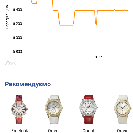
Середня ціна
6 400
5 900
6 200
6 000
5 800
2024
2025
2028
2026
L
Рекомендуємо
Freelook
Orient
Orient
Orient