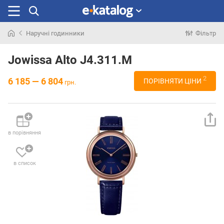
Наручні годинники
Фільтр
Шукали
раніше
Jowissa Alto J4.311.M
2
6 185 — 6 804
ПОРІВНЯТИ ЦІНИ
грн.
в порівняння
в список