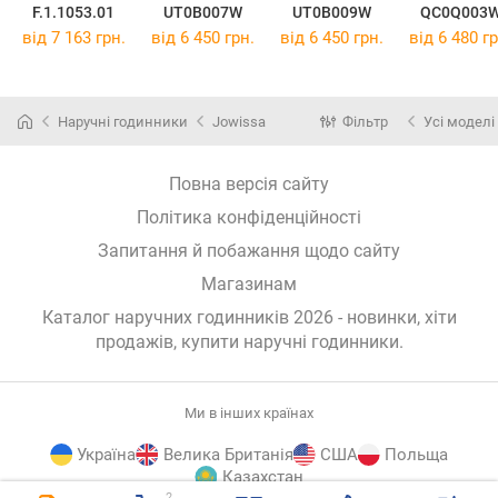
F.1.1053.01
UT0B007W
UT0B009W
QC0Q003
від 7 163 грн.
від 6 450 грн.
від 6 450 грн.
від 6 480 гр
Наручні годинники
Jowissa
Фільтр
Усі моделі
Повна версія сайту
Політика конфіденційності
Запитання й побажання щодо сайту
Магазинам
Каталог наручних годинників 2026 - новинки, хіти
продажів,
купити наручні годинники
.
Ми в інших країнах
Україна
Велика Британія
США
Польща
Казахстан
2