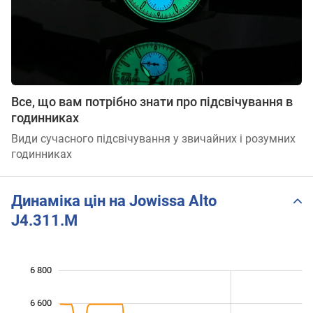
Все, що вам потрібно знати про підсвічування в
годинниках
Види сучасного підсвічування у звичайних і розумних
годинниках
Динаміка цін на Jowissa Alto
J4.311.M
 700
 900
 100
 000
 600
 400
6 800
6 600