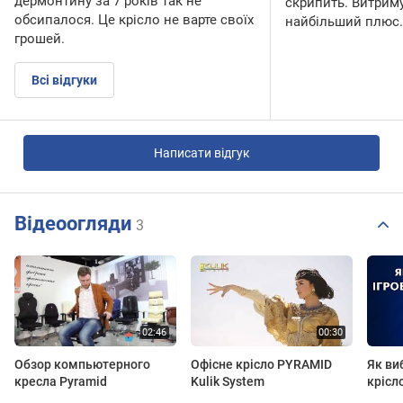
дермонтину за 7 років так не
скрипить. Витрим
обсипалося. Це крісло не варте своїх
найбільший плюс.
грошей.
Всі відгуки
Написати відгук
Відеоогляди
3
Обзор компьютерного
Офісне крісло PYRAMID
Як ви
кресла Pyramid
Kulik System
крісл