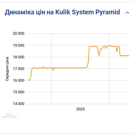
Динаміка цін на Kulik System Pyramid
20 000
 000
 000
 000
19 000
18 000
Середня ціна
17 000
14 000
16 000
15 000
14 000
2024
2026
2027
2025
L