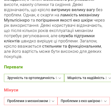
висоти, нахилу спинки та сидіння. Деякі
відзначають, що крісло
витримує велику вагу
без
проблем. Однак, є скарги на
ламкість механізму
Мультісінхро
та
погіршення якості еко шкіри
через
рік використання. Деякі користувачі відзначають,
що після кількох років експлуатації механізм
потребує регулювання, але
служба підтримки
клієнтів
швидко вирішує ці проблеми. Загалом,
крісло вважається
стильним та функціональним
,
але його вартість може бути високою для деяких
покупців.
Переваги
Зручність та ортопедичність
Міцність та надійність
5
2
Мінуси
Проблеми з механізмом
Проблеми з еко шкірою
2
1