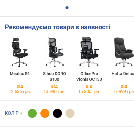
Рекомендуємо товари в наявності
Mealux S4
Sihoo DORO
OfficePro
Hatta Delu
S100
Vionis OC133
від
від
від
від
12 636 грн.
13 990 грн.
15 800 грн.
17 999 грн
КОЛІР
4