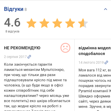
Відгуки
8
4.6
8
відгуків
НЕ РЕКОМЕНДУЮ
відмінна модел
сподобалося
2 серпня 2017
14 лютого 2019
Коли закінчується гарантія
ламається механізм Мультісінхро,
Моя вага 112 кг, 
при чому, що тільки два рази
ламалося від мене
підлаштовували крісло під мене та
пошуках чогось на
чоловіка, (а що буде якщо в офісі
порадив звернути 
кожен співробітник під себе
Pyramid компанії 
налаштовуватиме? через місяць уже
Швидко оформив 
все полетить) еко шкіра обсипається
сайті, через деяки
так, що жодне крісло на роботі з
мене. Зручне, в мі