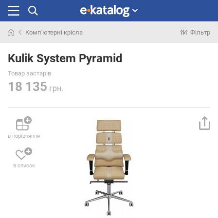
Комп'ютерні крісла
Фільтр
Шукали
раніше
Kulik System Pyramid
Товар застарів
18 135
грн.
в порівняння
в список