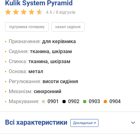
Kulik System Pyramid
4.6 /
8
відгуків
підтримка попереку
нахил сидіння
Призначення:
для керівника
Сидіння:
тканина, шкірзам
Спинка:
тканина, шкірзам
Основа:
метал
Регулювання:
висоти сидіння
Механізм:
синхронний
Маркування:
0901
0902
0903
0904
Всі характеристики
Докладніше