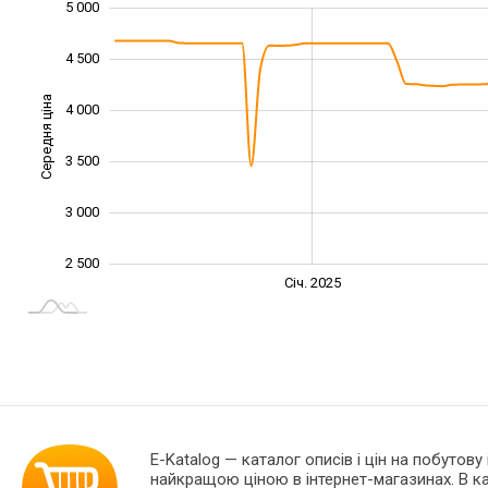
5 000
1 500
2 000
5 500
4 500
Середня ціна
4 000
2 500
3 500
3 000
2 500
Січ. 2027
Лип.
Січ. 2025
L
E-Katalog
— каталог описів і цін на побутову
найкращою ціною в інтернет-магазинах. В 