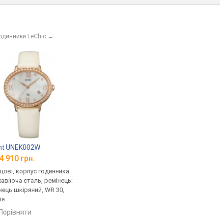
годинники LeChic
→
nt UNEK002W
4 910 грн.
цові, корпус годинника
авіюча сталь, ремінець:
нець шкіряний, WR 30,
ія
порівняти