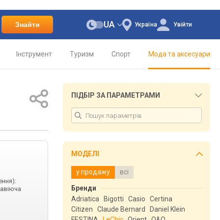
UA
Знайти
Україна
Увійти
Інструмент
Туризм
Спорт
Мода та аксесуари
ПІДБІР ЗА ПАРАМЕТРАМИ
МОДЕЛІ
у продажу
всі
ення):
Бренди
жавіюча
Adriatica
Bigotti
Casio
Certina
Citizen
Claude Bernard
Daniel Klein
FESTINA
LeChic
Orient
Q&Q