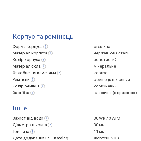
Корпус та ремінець
Форма
корпуса
овальна
Матеріал
корпуса
нержавіюча сталь
Колір
корпуса
золотистий
Матеріал
скла
мінеральне
Оздоблення
каменями
корпус
Ремінець
ремінець шкіряний
Колір
ремінця
коричневий
Застібка
класична (з пряжкою)
Інше
Захист від
води
30 WR / 3 ATM
Діаметр /
ширина
30 мм
Товщина
11 мм
Дата додавання на E-Katalog
жовтень 2016