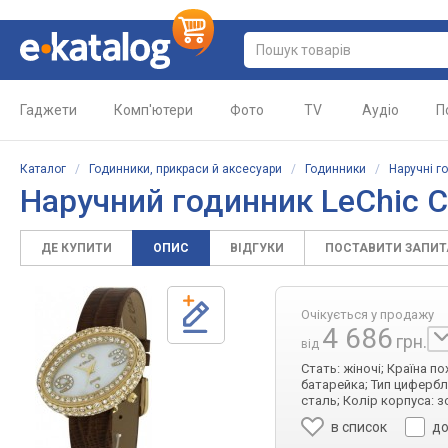
Гаджети
Комп'ютери
Фото
TV
Аудіо
П
Каталог
/
Годинники, прикраси й аксесуари
/
Годинники
/
Наручні г
Наручний годинник LeChic C
ДЕ КУПИТИ
ОПИС
ВІДГУКИ
ПОСТАВИТИ ЗАПИ
Очікується у продажу
4 686
грн.
від
Стать: жіночі; Країна п
батарейка; Тип цифербл
сталь; Колір корпуса: з
в список
до