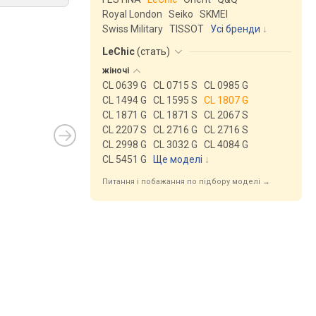
Royal London
Seiko
SKMEI
Swiss Military
TISSOT
Усі бренди
LeChic
(
стать
)
жіночі
CL 0639 G
CL 0715 S
CL 0985 G
CL 1494 G
CL 1595 S
CL 1807 G
CL 1871 G
CL 1871 S
CL 2067 S
CL 2207 S
CL 2716 G
CL 2716 S
CL 2998 G
CL 3032 G
CL 4084 G
CL 5451 G
Ще моделі
↓
Питання і побажання по підбору моделі →