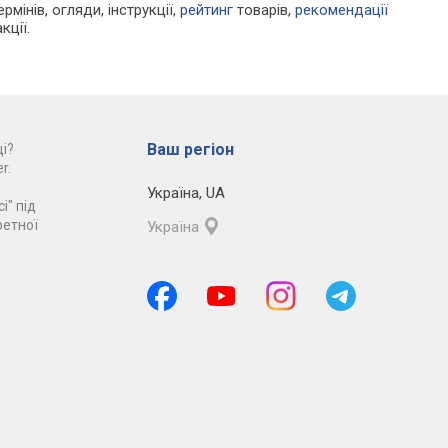
рмінів, огляди, інструкції,
рейтинг
товарів,
рекомендації
кції.
Ваш регіон
і?
r.
Україна
,
UA
і" під
ретної
Україна