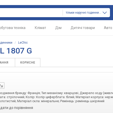
тільки наручні годинники
обутова техніка
Клімат
Дім
Дитячі товари
Авто
одинники
/
LeChic
L 1807 G
ТАННЯ
КОРИСНЕ
оходження бренду: Франція; Тип механізму: кварцові; Джерело ходу (живл
ата: стрілочний; Колір: Колір циферблата: білий; Матеріал корпуса: нер
олотистий; Матеріал скла: мінеральне; Ремінець: ремінець шкіряний
дати до порівняння