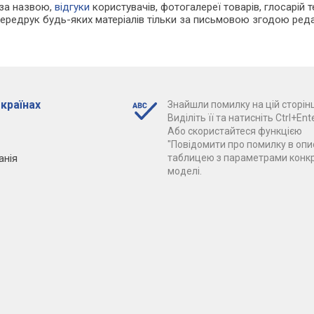
 за назвою,
відгуки
користувачів, фотогалереї товарів, глосарій те
Передрук будь-яких матеріалів тільки за письмовою згодою реда
 країнах
Знайшли помилку на цій сторінц
Виділіть її та натисніть Ctrl+Ente
Або скористайтеся функцією
"Повідомити про помилку в опис
анія
таблицею з параметрами конк
моделі.