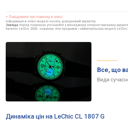
Повідомити про помилку в описі
Інформація в описі моделі носить довідковий характер.
Завжди
перед покупкою уточнюйте у менеджера інтернет-магазину характе
Каталог LeChic 2026
- новинки, хіти продажів і найактуальніші моделі LeChic
Все, що в
Види сучасно
Динаміка цін на LeChic CL 1807 G