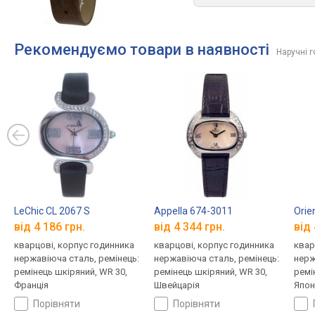
Рекомендуємо товари в наявності
Наручні 
LeChic CL 2067 S
Appella 674-3011
Orie
від 4 186 грн.
від 4 344 грн.
від 
кварцові, корпус годинника
кварцові, корпус годинника
квар
нержавіюча сталь, ремінець:
нержавіюча сталь, ремінець:
нерж
ремінець шкіряний, WR 30,
ремінець шкіряний, WR 30,
ремі
Франція
Швейцарія
Япон
порівняти
порівняти