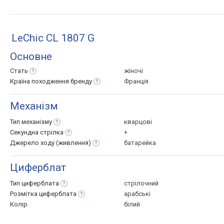
LeChic CL 1807 G
Основне
Стать
жіночі
Країна походження
бренду
Франція
Механізм
Тип
механізму
кварцові
Секундна
стрілка
+
Джерело ходу
(живлення)
батарейка
Циферблат
Тип
циферблата
стрілочний
Розмітка
циферблата
арабські
Колір
білий