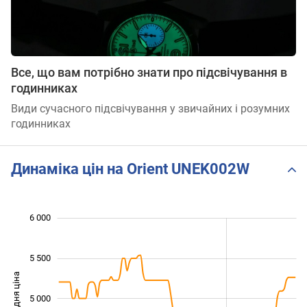
Все, що вам потрібно знати про підсвічування в
годинниках
Види сучасного підсвічування у звичайних і розумних
годинниках
Динаміка цін на Orient UNEK002W
6 000
 000
 500
 500
5 500
Середня ціна
5 000
4 000