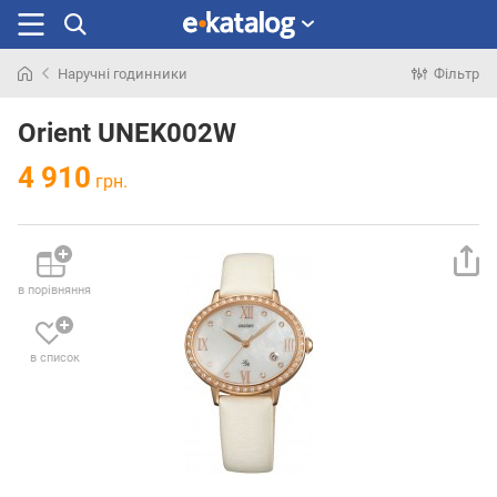
Наручні годинники
Фільтр
Шукали
раніше
Orient UNEK002W
4 910
грн.
в порівняння
в список