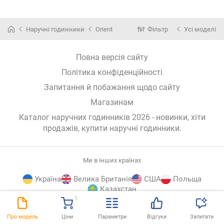
Наручні годинники
Orient
Фільтр
Усі моделі
Повна версія сайту
Політика конфіденційності
Запитання й побажання щодо сайту
Магазинам
Каталог наручних годинників 2026 - новинки, хіти
продажів,
купити наручні годинники
.
Ми в інших країнах
Україна
Велика Британія
США
Польща
Казахстан
1
E-
© E-Katalog, 2026
ВГОРУ
Про модель
Ціни
Параметри
Відгуки
Запитати
Katalog