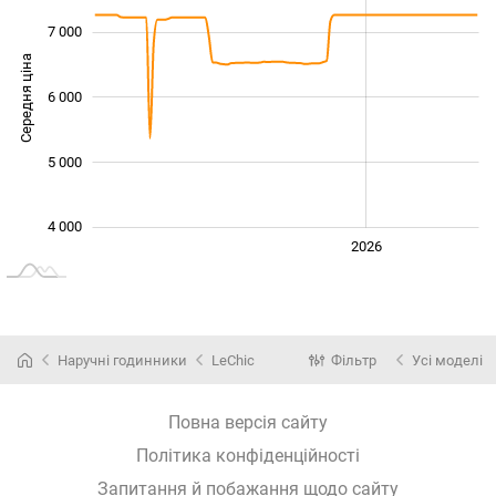
7 000
Середня ціна
6 000
4 000
5 000
4 000
2024
2025
2028
2026
L
Наручні годинники
LeChic
Фільтр
Усі моделі
Повна версія сайту
Політика конфіденційності
Запитання й побажання щодо сайту