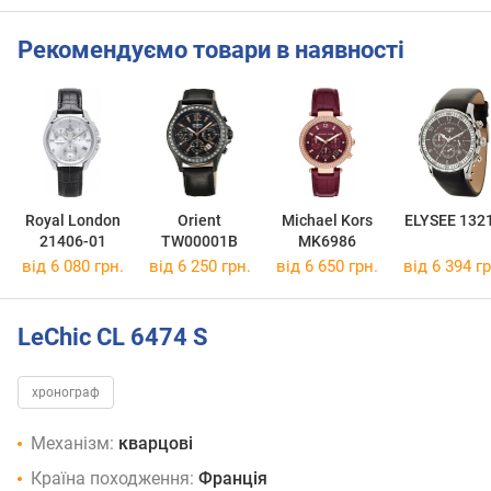
Рекомендуємо товари в наявності
Royal London
Orient
Michael Kors
ELYSEE 132
21406-01
TW00001B
MK6986
від 6 080 грн.
від 6 250 грн.
від 6 650 грн.
від 6 394 гр
LeChic CL 6474 S
хронограф
Механізм:
кварцові
Країна походження:
Франція