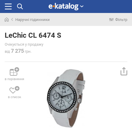
Наручні годинники
Фільтр
Шукали
раніше
LeChic CL 6474 S
Очікується у продажу
7 275
від
грн.
в порівняння
в список