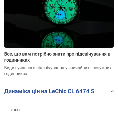
Все, що вам потрібно знати про підсвічування в
годинниках
Види сучасного підсвічування у звичайних і розумних
годинниках
Динаміка цін на LeChic CL 6474 S
 000
 500
 500
 500
 000
 000
8 000