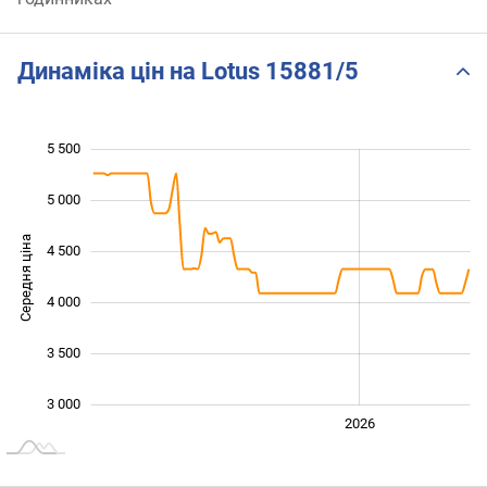
Динаміка цін на Lotus 15881/5
5 500
 000
 500
 000
5 000
Середня ціна
4 500
3 000
4 000
3 500
3 000
2024
2025
2028
2026
L