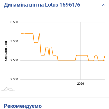
Динаміка цін на Lotus 15961/6
 600
 800
 200
 400
 000
 500
 000
3 500
3 000
Середня ціна
2 000
2 500
2 000
2024
2025
2028
2026
L
Рекомендуємо