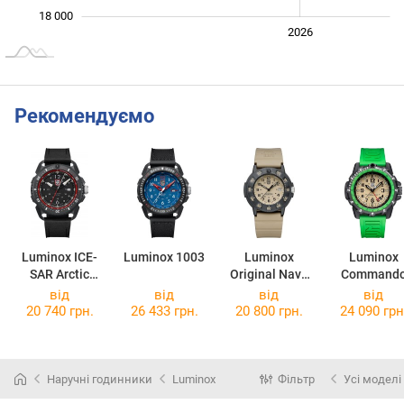
18 000
2024
2025
2028
2026
L
Рекомендуємо
Luminox ICE-
Luminox 1003
Luminox
Luminox
SAR Arctic
Original Navy
Command
XL.1051
SEAL
Raider 333
від
від
від
від
XS.3010.EVO.S
20 740 грн.
26 433 грн.
20 800 грн.
24 090 грн
Наручні годинники
Luminox
Фільтр
Усі моделі