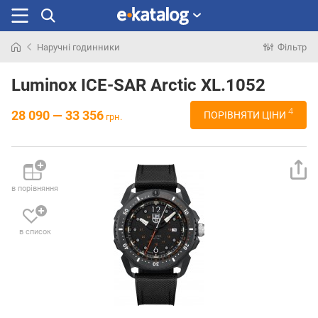
Наручні годинники
Фільтр
Шукали
раніше
Luminox ICE-SAR Arctic XL.1052
4
28 090 — 33 356
ПОРІВНЯТИ ЦІНИ
грн.
в порівняння
в список