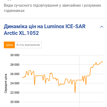
Види сучасного підсвічування у звичайних і розумних
годинниках
Динаміка цін на Luminox ICE-SAR
Arctic XL.1052
Ціна
К-сть магазинів
30 000
 000
 000
 000
28 000
26 000
Середня ціна
24 000
18 000
22 000
20 000