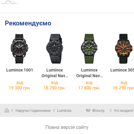
Рекомендуємо
Luminox 1001
Luminox
Luminox
Luminox 30
Original Navy
Original Navy
SEAL
SEAL
від
від
від
від
XS.3001.EVO.B
XS.3013.EVO.S
19 300 грн.
18 790 грн.
17 800 грн.
16 290 грн
O
Наручні годинники
Luminox
Фільтр
Усі моделі
Повна версія сайту