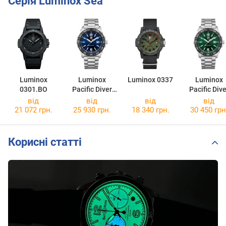
Серія Luminox Sea
Luminox
Luminox
Luminox 0337
Luminox
0301.BO
Pacific Diver
Pacific Dive
3123
3137
від
від
від
від
21 072 грн.
25 930 грн.
18 340 грн.
30 450 грн
Корисні статті