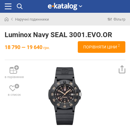
Наручні годинники
Фільтр
Шукали
раніше
Luminox Navy SEAL 3001.EVO.OR
2
18 790 — 19 640
ПОРІВНЯТИ ЦІНИ
грн.
в порівняння
в список