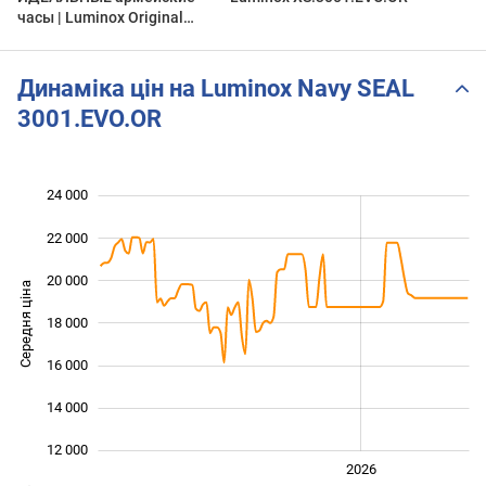
часы | Luminox Original
Navy SEAL Evo
Динаміка цін на Luminox Navy SEAL
3001.EVO.OR
24 000
 000
 000
 000
22 000
20 000
Середня ціна
18 000
12 000
16 000
14 000
12 000
2024
2025
2028
2026
L