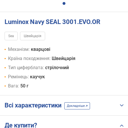
Luminox Navy SEAL 3001.EVO.OR
Sea
Швейцарія
Механізм:
кварцові
Країна походження:
Швейцарія
Тип циферблата:
стрілочний
Ремінець:
каучук
Вага:
50 г
Всі характеристики
Докладніше
Де купити?