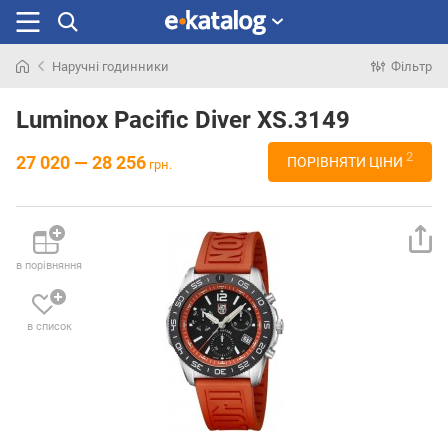
Наручні годинники
Фільтр
Шукали
раніше
Luminox Pacific Diver XS.3149
2
27 020 — 28 256
ПОРІВНЯТИ ЦІНИ
грн.
в порівняння
в список