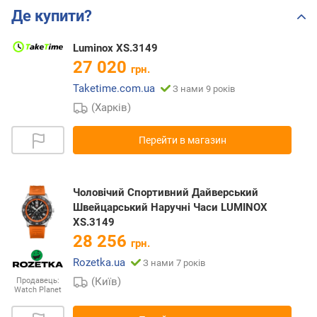
Де купити?
Luminox XS.3149
27 020
грн.
Taketime.com.ua
З нами 9 років
(Харків)
Перейти в магазин
Чоловічий Спортивний Дайверський
Швейцарський Наручні Часи LUMINOX
XS.3149
28 256
грн.
Rozetka.ua
З нами 7 років
(Київ)
Продавець:
Watch Planet