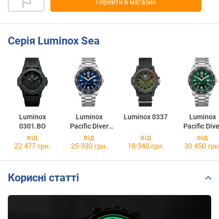
Перейти в магазин
Серія Luminox Sea
Luminox
Luminox
Luminox 0337
Luminox
0301.BO
Pacific Diver
Pacific Dive
3123
3137
від
від
від
від
22 477 грн.
25 930 грн.
18 340 грн.
30 450 грн
Корисні статті