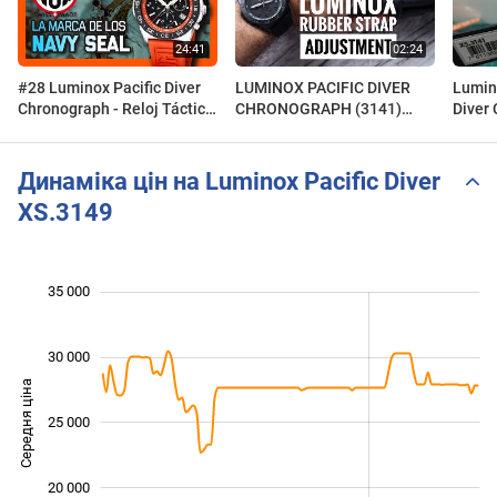
#28 Luminox Pacific Diver
LUMINOX PACIFIC DIVER
Lumin
Chronograph - Reloj Táctico
CHRONOGRAPH (3141)
Diver
Swiss Made con Tubos de
RUBBER STRAP RESIZING.
Tritio. Reloj militar.
Динаміка цін на Luminox Pacific Diver
XS.3149
 000
 000
 000
 000
 000
 000
35 000
30 000
Середня ціна
18 000
25 000
20 000