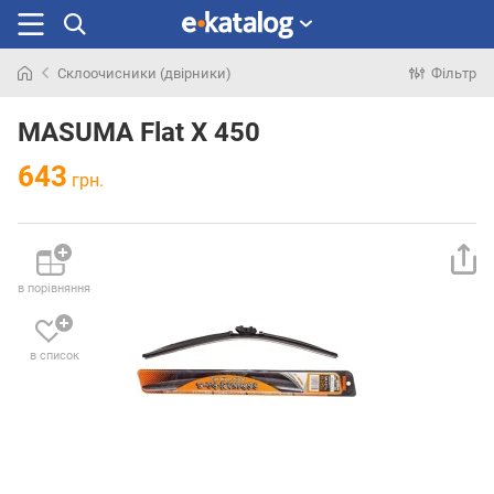
Склоочисники (двірники)
Фільтр
Шукали
раніше
MASUMA Flat X 450
643
грн.
в порівняння
в список