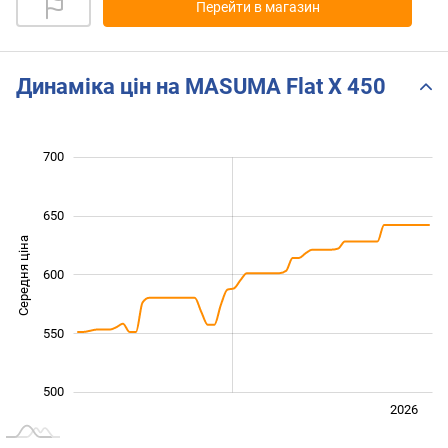
Перейти в магазин
Динаміка цін на MASUMA Flat X 450
460
480
520
540
750
450
400
700
650
Середня ціна
600
500
550
500
Лип.
2027
2025
2026
L