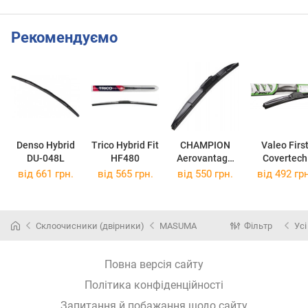
Рекомендуємо
Denso Hybrid
Trico Hybrid Fit
CHAMPION
Valeo Firs
DU-048L
HF480
Aerovantage
Covertech
Hybrid AHL48
VFH45
від 661 грн.
від 565 грн.
від 550 грн.
від 492 грн
Склоочисники (двірники)
MASUMA
Фільтр
Усі
Повна версія сайту
Політика конфіденційності
Запитання й побажання щодо сайту