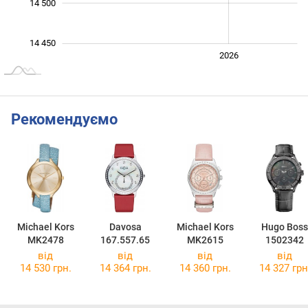
14 500
14 450
2024
2025
2028
2026
L
Рекомендуємо
Michael Kors
Davosa
Michael Kors
Hugo Boss
MK2478
167.557.65
MK2615
1502342
від
від
від
від
14 530 грн.
14 364 грн.
14 360 грн.
14 327 грн