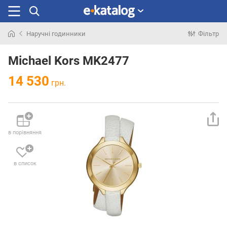
Наручні годинники
Фільтр
Шукали
раніше
Michael Kors MK2477
14 530
грн.
в порівняння
в список