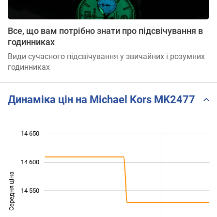
Все, що вам потрібно знати про підсвічування в
годинниках
Види сучасного підсвічування у звичайних і розумних
годинниках
Динаміка цін на Michael Kors MK2477
 440
 460
 480
 700
 400
 350
14 650
14 600
Середня ціна
14 480
14 550