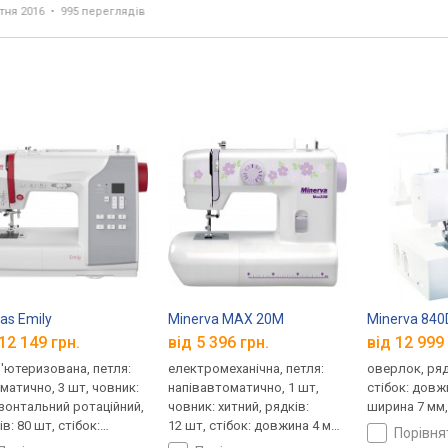
orMaster
тня 2016
995 переглядів
tas Emily
Minerva MAX 20M
Minerva 840
12 149 грн.
від 5 396 грн.
від 12 999 
'ютеризована, петля:
електромеханічна, петля:
оверлок, ряд
матично, 3 шт, човник:
напівавтоматично, 1 шт,
стібок: довж
зонтальний ротаційний,
човник: хитний, рядків:
ширина 7 мм,
в: 80 шт, стібок:
12 шт, стібок: довжина 4 мм,
порівн
ина 4.5 мм, ширина
ширина 5 мм