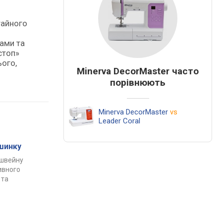
тайного
чами та
стоп»
ього,
Minerva DecorMaster часто
порівнюють
Minerva DecorMaster
vs
Leader Coral
шинку
 швейну
ивного
 та