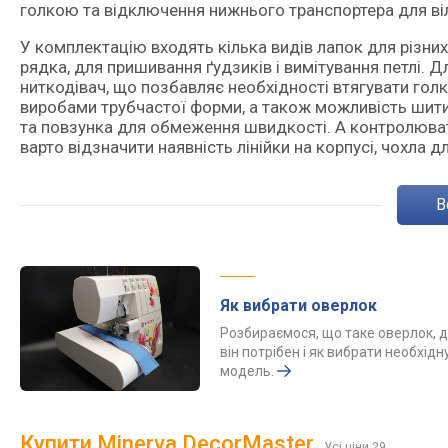
голкою та відключення нижнього транспортера для ві
У комплектацію входять кілька видів лапок для різни
рядка, для пришивання ґудзиків і вимітування петлі. 
ниткодівач, що позбавляє необхідності втягувати гол
виробами трубчастої форми, а також можливість шити
та повзунка для обмеження швидкості. А контролюват
варто відзначити наявність лінійки на корпусі, чохла д
Як вибрати оверлок
Розбираємося, що таке оверлок, д
він потрібен і як вибрати необхідн
модель.
Купити Minerva DecorMaster
Усі ціни 29
→