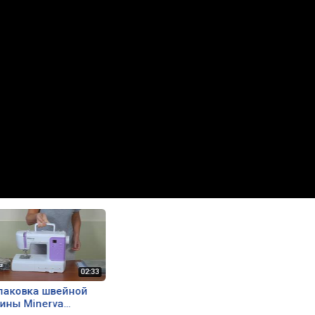
паковка швейной
ины Minerva