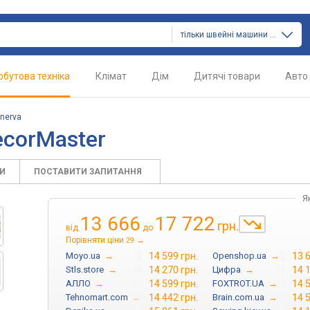
тільки швейні машини й оверлоки
обутова техніка
Клімат
Дім
Дитячі товари
Авто
nerva
corMaster
КИ
ПОСТАВИТИ ЗАПИТАННЯ
Я
13 666
17 722
грн.
від
до
Порівняти ціни
→
29
Moyo.ua
→
14 599 грн.
Openshop.ua
→
13 6
Stls.store
→
14 270 грн.
Цифра
→
14 1
АЛЛО
→
14 599 грн.
FOXTROT.UA
→
14 5
Tehnomart.com
→
14 442 грн.
Brain.com.ua
→
14 5