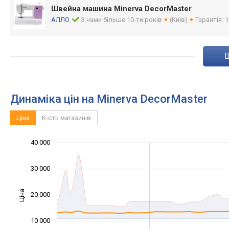
Швейна машина Minerva DecorMaster
АЛЛО
З нами більше 10-ти років
(Київ)
Гарантія: 1
Динаміка цін на Minerva DecorMaster
Ціна
К-сть магазинів
40 000
-10 000
-20 000
15 000
25 000
50 000
-5 000
5 000
30 000
Ціна
20 000
10 000
10 000