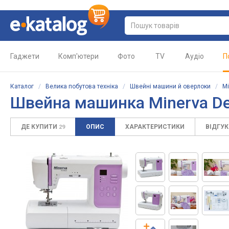
Гаджети
Комп'ютери
Фото
TV
Аудіо
П
Каталог
/
Велика побутова техніка
/
Швейні машини й оверлоки
/
Mi
Швейна машинка Minerva De
ДЕ КУПИТИ
ОПИС
ХАРАКТЕРИСТИКИ
ВІДГУ
29