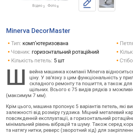
Відео
Фото
3
8
Minerva DecorMaster
Тип:
комп'ютеризована
Петля
Човник:
горизонтальний ротаційний
Кільк
Кількість петель:
5 шт
Стібо
Ш
вейна машинка компанії Minerva відноситься до категорії комп'ютеризованих моделей, але має невисоку
ціну. У зв'язку з цим функціональність у пр
складного ремонту та пошиття, а також для 
щільних. Всього є 75 видів рядків з можливі
(максимум 7 мм).
Крім цього, машина пропонує 5 варіантів петель, які
залежності від розміру гудзика. Міцний металевий кар
повсякденній експлуатації, а горизонтальний ротаційн
мінімальний рівень вібрацій та шуму. Також серед ко
та натягу нитки, реверс (зворотний хід) для закріпле