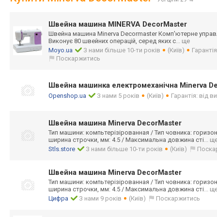
Швейна машина МINERVA DecorMaster
Швейна машина Minerva Decormaster Комп'ютерн
е управ
Виконує 80 швейних операцій, серед яких с
... ще
Moyo.ua
З нами більше 10-ти років
(Київ)
Гарантія
Поскаржитись
Швейна машинка електромеханічна Minerva D
Openshop.ua
З нами 5 років
(Київ)
Гарантія: від 
Швейна машина Minerva DecorMaster
Тип машини: компьтерізірова
нная / Тип човника: гориз
ширина строчки, мм: 4.5 / Максимальна довжина сті
... щ
Stls.store
З нами більше 10-ти років
(Київ)
Поска
Швейна машина Minerva DecorMaster
Тип машини: компьтерізірова
нная / Тип човника: гориз
ширина строчки, мм: 4.5 / Максимальна довжина сті
... щ
Цифра
З нами 9 років
(Київ)
Поскаржитись