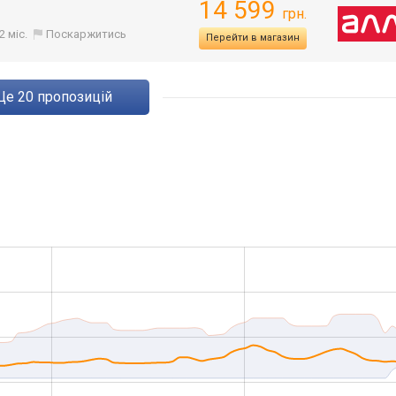
14 599
грн.
2 міс.
Поскаржитись
Перейти в магазин
ще
20
пропозицій