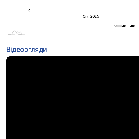
0
Січ. 2027
Лип.
Січ. 2025
L
Мінімальна
Відеоогляди