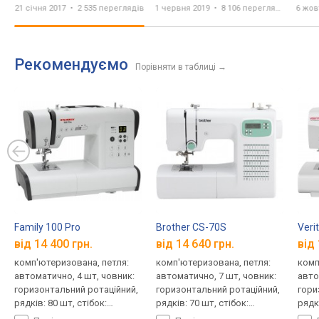
+ условия розыгрыша
Dec
21 січня 2017
2 535 переглядів
1 червня 2019
8 106 переглядів
6 жов
Рекомендуємо
Порівняти в таблиці
→
Family 100 Pro
Brother CS-70S
Veri
від 14 400 грн.
від 14 640 грн.
від 
комп'ютеризована, петля:
комп'ютеризована, петля:
комп
автоматично, 4 шт, човник:
автоматично, 7 шт, човник:
авто
горизонтальний ротаційний,
горизонтальний ротаційний,
гори
рядків: 80 шт, стібок:
рядків: 70 шт, стібок:
рядкі
довжина 4.5 мм, ширина
довжина 5 мм, ширина 7 мм
довж