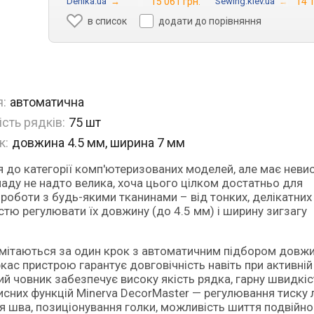
Denika.ua
→
15 061 грн.
Sewing.kiev.ua
→
14 1
в список
додати до порівняння
:
автоматична
ість рядків:
75 шт
к:
довжина 4.5 мм, ширина 7 мм
иладу не надто велика, хоча цього цілком достатньо для
роботи з будь-якими тканинами – від тонких, делікатних
стю регулювати їх довжину (до 4.5 мм) і ширину зигзагу
 вимітаються за один крок з автоматичним підбором довжи
кас пристрою гарантує довговічність навіть при активній
ий човник забезпечує високу якість рядка, гарну швидкіс
рисних функцій Minerva DecorMaster — регулювання тиску 
ння шва, позиціонування голки, можливість шиття подвійн