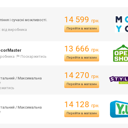
14 599
ління і сучасні можливості.
грн.
Перейти в магазин
: від виробника
13 666
грн.
ecorMaster
виробника
Поскаржитись
Перейти в магазин
14 270
грн.
онтальний / Максимальна
е
Перейти в магазин
ржитись
14 128
грн.
онтальний / Максимальна
е
Перейти в магазин