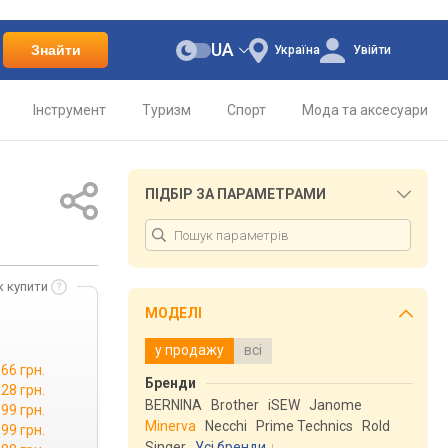
UA
Знайти
Україна
Увійти
Інструмент
Туризм
Спорт
Мода та аксесуари
ПІДБІР ЗА ПАРАМЕТРАМИ
к купити
МОДЕЛІ
у продажу
всі
66 грн.
Бренди
28 грн.
BERNINA
Brother
iSEW
Janome
99 грн.
Minerva
Necchi
Prime Technics
Rold
99 грн.
Singer
Усі бренди