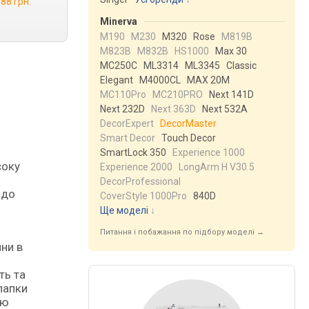
88 грн.
Minerva
M190
M230
M320
Rose
M819B
M823B
M832B
HS1000
Max 30
MC250C
ML3314
ML3345
Classic
Elegant
M4000CL
MAX 20M
MC110Pro
MC210PRO
Next 141D
Next 232D
Next 363D
Next 532A
DecorExpert
DecorMaster
Smart Decor
Touch Decor
SmartLock 350
Experience 1000
Experience 2000
LongArm H V30.5
DecorProfessional
 до
CoverStyle 1000Pro
840D
Ще моделі
↓
Питання і побажання по підбору моделі →
ни в
ть та
лапки
ою