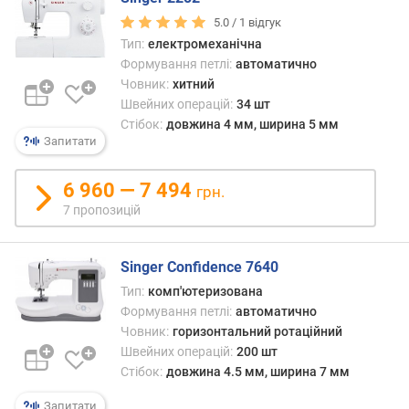
о
р
5.0 /
1
відгук
о
Тип:
електромеханічна
г
Формування петлі:
автоматично
и
Човник:
хитний
х
Швейних операцій:
34 шт
Стібок:
довжина 4 мм, ширина 5 мм
в
Запитати
і
д
6 960 — 7 494
грн.
д
о
7 пропозицій
р
о
Singer Confidence 7640
г
и
Тип:
комп'ютеризована
х
Формування петлі:
автоматично
д
Човник:
горизонтальний ротаційний
о
Швейних операцій:
200 шт
д
Стібок:
довжина 4.5 мм, ширина 7 мм
е
ш
Запитати