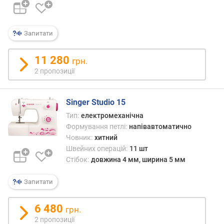
а
к
с
Запитати
и
м
а
11 280
грн.
л
2 пропозиції
ь
н
а
Singer Studio 15
ш
Тип:
електромеханічна
и
Формування петлі:
напівавтоматично
р
Човник:
хитний
и
Швейних операцій:
11 шт
н
Стібок:
довжина 4 мм, ширина 5 мм
а
с
т
Запитати
р
о
6 480
грн.
ч
2 пропозиції
к