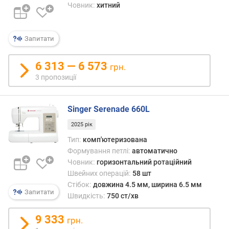
Човник:
хитний
т
а
п
і
Запитати
д
й
6 313 — 6 573
грн.
о
3 пропозиції
м
у
л
Singer Serenade 660L
а
п
2025 рік
к
Тип:
комп'ютеризована
и
Формування петлі:
автоматично
(
Човник:
горизонтальний ротаційний
м
Швейних операцій:
58 шт
м
Стібок:
довжина 4.5 мм, ширина 6.5 мм
)
Запитати
Швидкість:
750 ст/хв
ш
9 333
грн.
в