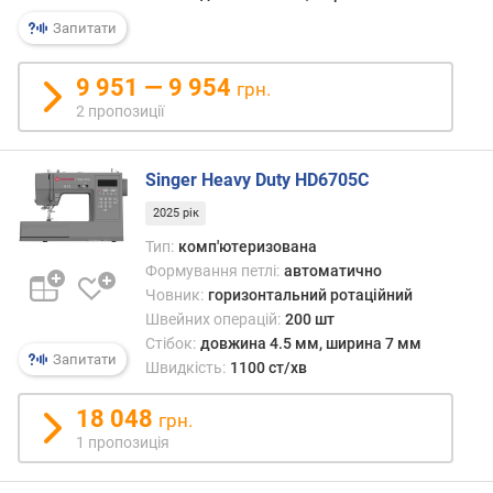
т
ь
Запитати
п
е
9 951 — 9 954
грн.
т
2 пропозиції
е
л
ь
Singer Heavy Duty HD6705C
(
ш
2025 рік
т
Тип:
комп'ютеризована
)
Формування петлі:
автоматично
Човник:
горизонтальний ротаційний
м
Швейних операцій:
200 шт
а
Стібок:
довжина 4.5 мм, ширина 7 мм
к
Запитати
Швидкість:
1100 ст/хв
с
и
18 048
м
грн.
а
1 пропозиція
л
ь