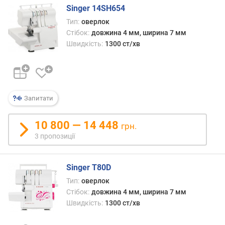
н
Singer 14SH654
а
Тип:
оверлок
д
Стібок:
довжина 4 мм, ширина 7 мм
о
Швидкість:
1300 ст/хв
в
ж
и
н
а
Запитати
с
т
і
10 800 — 14 448
грн.
б
3 пропозиції
к
а
(
Singer T80D
м
Тип:
оверлок
м
Стібок:
довжина 4 мм, ширина 7 мм
)
Швидкість:
1300 ст/хв
м