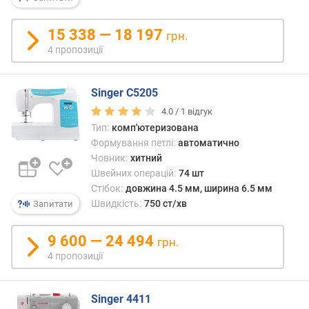
е
в
15 338 — 18 197
грн.
и
4 пропозиції
х
з
Singer C5205
а
в
4.0 /
1
відгук
і
Тип:
комп'ютеризована
д
Формування петлі:
автоматично
г
Човник:
хитний
у
Швейних операцій:
74 шт
к
Стібок:
довжина 4.5 мм, ширина 6.5 мм
а
Швидкість:
750 ст/хв
Запитати
м
и
9 600 — 24 494
грн.
з
4 пропозиції
а
д
а
Singer 4411