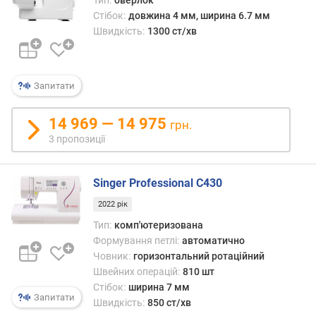
Тип:
оверлок
л
Стібок:
довжина 4 мм, ширина 6.7 мм
ю
Швидкість:
1300 ст/хв
н
к
і
в
Запитати
д
л
14 969 — 14 975
грн.
я
3 пропозиції
в
и
ш
Singer Professional C430
и
в
2022 рік
а
Тип:
комп'ютеризована
н
Формування петлі:
автоматично
н
Човник:
горизонтальний ротаційний
я
Швейних операцій:
810 шт
(
Стібок:
ширина 7 мм
ш
Запитати
Швидкість:
850 ст/хв
т