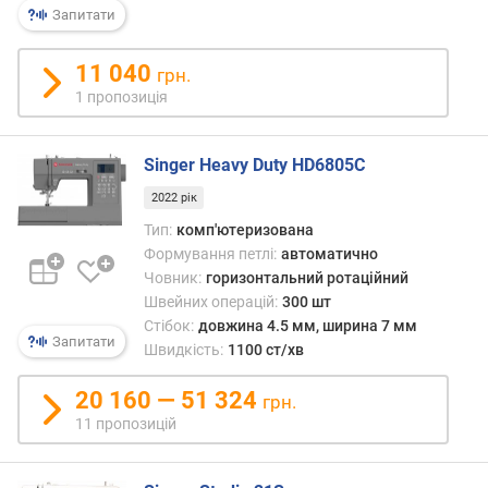
Запитати
т
ю
п
11 040
грн.
р
1 пропозиція
о
п
о
Singer Heavy Duty HD6805C
з
2022 рік
и
ц
Тип:
комп'ютеризована
і
Формування петлі:
автоматично
й
Човник:
горизонтальний ротаційний
Швейних операцій:
300 шт
Стібок:
довжина 4.5 мм, ширина 7 мм
к
Запитати
Швидкість:
1100 ст/хв
і
л
20 160 — 51 324
грн.
ь
11 пропозицій
к
і
с