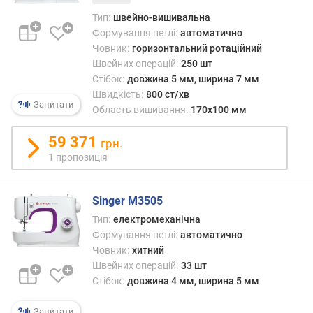
)
Тип:
швейно-вишивальна
с
Формування петлі:
автоматично
п
Човник:
горизонтальний ротаційний
о
Швейних операцій:
250 шт
ж
Стібок:
довжина 5 мм, ширина 7 мм
и
Швидкість:
800 ст/хв
в
Запитати
Область вишивання:
170x100 мм
а
н
59 371
грн.
а
1 пропозиція
п
о
т
Singer M3505
у
Тип:
електромеханічна
ж
Формування петлі:
автоматично
н
і
Човник:
хитний
с
Швейних операцій:
33 шт
т
Стібок:
довжина 4 мм, ширина 5 мм
ь
(
Запитати