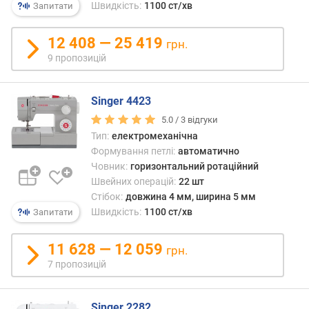
я
Швидкість:
1100 ст/хв
Запитати
р
н
12 408 — 25 419
грн.
і
9 пропозицій
с
т
ю
Singer 4423
5.0 /
3
відгуки
в
і
Тип:
електромеханічна
д
Формування петлі:
автоматично
д
Човник:
горизонтальний ротаційний
е
Швейних операцій:
22 шт
ш
Стібок:
довжина 4 мм, ширина 5 мм
е
Швидкість:
1100 ст/хв
Запитати
в
и
11 628 — 12 059
грн.
х
7 пропозицій
д
о
д
Singer 2282