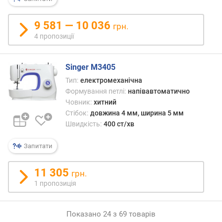
В
т
9 581 — 10 036
грн.
)
4 пропозиції
в
а
Singer M3405
г
а
Тип:
електромеханічна
(
Формування петлі:
напівавтоматично
к
Човник:
хитний
г
Стібок:
довжина 4 мм, ширина 5 мм
)
Швидкість:
400 ст/хв
Запитати
11 305
грн.
1 пропозиція
Показано 24 з 69 товарів