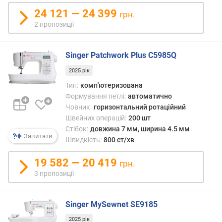
)
24 121 — 24 399
грн.
2 пропозиції
к
і
л
Singer Patchwork Plus C5985Q
ь
к
2025 рік
і
Тип:
комп'ютеризована
с
Формування петлі:
автоматично
т
Човник:
горизонтальний ротаційний
ь
Швейних операцій:
200 шт
п
'
Стібок:
довжина 7 мм, ширина 4.5 мм
Запитати
я
Швидкість:
800 ст/хв
л
е
19 582 — 20 419
грн.
ц
3 пропозиції
ь
(
ш
Singer MySewnet SE9185
т
2025 рік