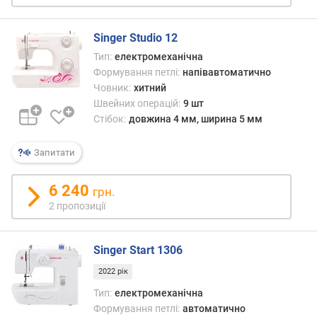
и
(
Singer Studio 12
м
Тип:
електромеханічна
м
Формування петлі:
напівавтоматично
)
Човник:
хитний
м
Швейних операцій:
9 шт
а
Стібок:
довжина 4 мм, ширина 5 мм
к
с
Запитати
и
м
6 240
грн.
а
л
2 пропозиції
ь
н
Singer Start 1306
а
в
2022 рік
и
Тип:
електромеханічна
с
Формування петлі:
автоматично
о