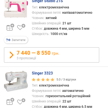
Singer Studio 21S
т
ь
Тип:
електромеханічна
с
Формування петлі:
напівавтоматично
т
Човник:
хитний
р
Швейних операцій:
21 шт
о
Стібок:
довжина 4 мм, ширина 5 мм
ч
Швидкість:
1000 ст/хв
о
Запитати
к
(
7 440 — 8 550
ш
грн.
т
3 пропозиції
)
к
Singer 3323
і
5.0 /
3
відгуки
л
Тип:
електромеханічна
ь
Формування петлі:
автоматично
к
Човник:
горизонтальний ротаційний
і
Швейних операцій:
22 шт
с
Стібок:
довжина 4 мм, ширина 6.5 мм