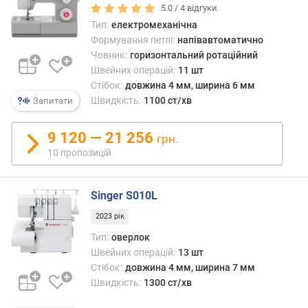
т
5.0 /
4
відгуки
о
Тип:
електромеханічна
ю
Формування петлі:
напівавтоматично
д
Човник:
горизонтальний ротаційний
о
Швейних операцій:
11 шт
д
Стібок:
довжина 4 мм, ширина 6 мм
а
Швидкість:
1100 ст/хв
Запитати
в
а
н
9 120 — 21 256
грн.
н
10 пропозицій
я
з
Singer S010L
а
2023 рік
к
і
Тип:
оверлок
л
Швейних операцій:
13 шт
ь
Стібок:
довжина 4 мм, ширина 7 мм
к
Швидкість:
1300 ст/хв
і
с