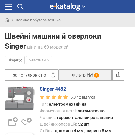
Велика побутова техніка
Шукали
раніше
Швейні машини й оверлоки
Singer
ціни
на 69 моделей
Singer
очистити
за популярністю
Фільтр
1
Сортувати
Singer 4432
з
5.0 /
2
відгуки
а
Тип:
електромеханічна
п
Формування петлі:
автоматично
о
Човник:
горизонтальний ротаційний
п
Швейних операцій:
32 шт
у
л
Стібок:
довжина 4 мм, ширина 5 мм