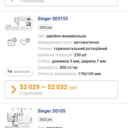
и
1 пропозиція
д
к
Singer SE9155
і
с
2025 рік
т
Тип:
швейно-вишивальна
ь
Формування петлі:
автоматично
ш
Човник:
горизонтальний ротаційний
и
Швейних операцій:
250 шт
т
т
Стібок:
довжина 5 мм, ширина 7 мм
я
Швидкість:
800 ст/хв
Запитати
(
Область вишивання:
170x100 мм
с
т
52 029 — 52 032
грн.
/
2 пропозиції
х
в
)
Singer S0105
2022 рік
м
а