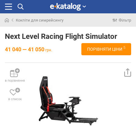
Кокпіти для симрейсингу
Фільтр
Шукали
раніше
Next Level Racing Flight Simulator
5
41 040 — 41 050
ПОРІВНЯТИ ЦІНИ
грн.
в порівняння
в список