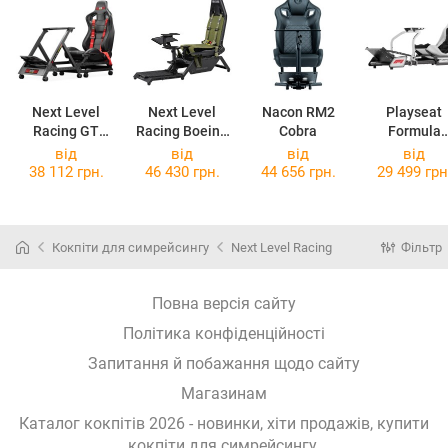
Next Level
Next Level
Nacon RM2
Playseat
Racing GT
Racing Boeing
Cobra
Formula
Track
Military
Instinct F1
від
від
від
від
Edition
38 112 грн.
46 430 грн.
44 656 грн.
29 499 грн
Кокпіти для симрейсингу
Next Level Racing
Фільтр
Повна версія сайту
Політика конфіденційності
Запитання й побажання щодо сайту
Магазинам
Каталог кокпітів 2026 - новинки, хіти продажів,
купити
кокпіти для симрейсингу
.