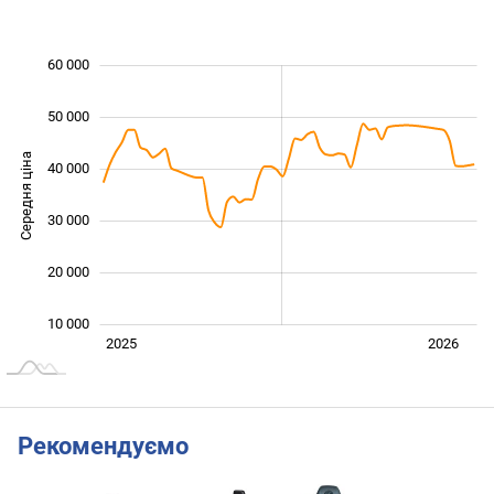
 000
 000
 000
 000
 000
0
60 000
50 000
Середня ціна
40 000
15 000
30 000
20 000
10 000
Січ. 2025
Лип.
2027
2025
2026
L
Рекомендуємо