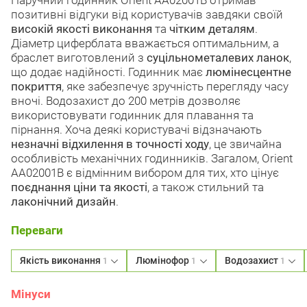
Наручний годинник Orient AA02001B отримав
позитивні відгуки від користувачів завдяки своїй
високій якості виконання
та
чітким деталям
.
Діаметр циферблата вважається оптимальним, а
браслет виготовлений з
суцільнометалевих ланок
,
що додає надійності. Годинник має
люмінесцентне
покриття
, яке забезпечує зручність перегляду часу
вночі. Водозахист до 200 метрів дозволяє
використовувати годинник для плавання та
пірнання. Хоча деякі користувачі відзначають
незначні відхилення в точності ходу
, це звичайна
особливість механічних годинників. Загалом, Orient
AA02001B є відмінним вибором для тих, хто цінує
поєднання ціни та якості
, а також стильний та
лаконічний дизайн
.
Переваги
Якість виконання
Люмінофор
Водозахист
1
1
1
Мінуси