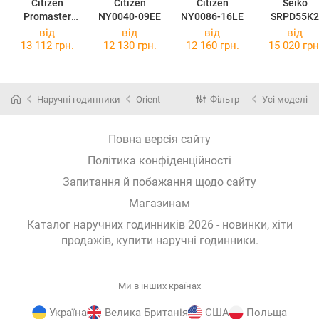
Citizen
Citizen
Citizen
Seiko
Promaster
NY0040-09EE
NY0086-16LE
SRPD55K2
Diver
від
від
від
від
Automatic
13 112 грн.
12 130 грн.
12 160 грн.
15 020 грн
NY0120-01E
Наручні годинники
Orient
Фільтр
Усі моделі
Повна версія сайту
Політика конфіденційності
Запитання й побажання щодо сайту
Магазинам
Каталог наручних годинників 2026 - новинки, хіти
продажів,
купити наручні годинники
.
Ми в інших країнах
Україна
Велика Британія
США
Польща