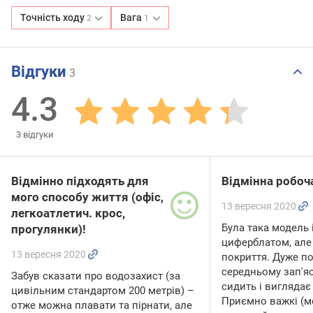
Точність ходу
Вага
2
1
Відгуки
3
4.3
3
відгуки
Відмінно підходять для
Відмінна робоч
мого способу життя (офіс,
13 вересня 2020
легкоатлетич. крос,
Була така модель 
прогулянки)!
циферблатом, але
13 вересня 2020
покриття. Дуже по
середньому зап'яс
Забув сказати про водозахист (за
сидить і виглядає
цивільним стандартом 200 метрів) –
Приємно важкі (ме
отже можна плавати та пірнати, але