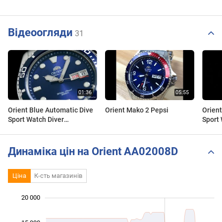
Відеоогляди
31
Orient Blue Automatic Dive
Orient Mako 2 Pepsi
Orient
Sport Watch Diver
Sport 
FAA02005D9 AA02005D
FAA02
Динаміка цін на Orient AA02008D
Ціна
К-сть магазинів
20 000
 000
 000
 000