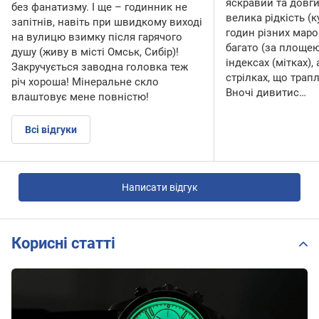
яскравий та довг
без фанатизму. І ще – годинник не
велика рідкість (
запітнів, навіть при швидкому виході
годин різних мар
на вулицю взимку після гарячого
багато (за площею
душу (живу в місті Омськ, Сибір)!
індексах (мітках), 
Закручується заводна головка теж
стрілках, що трап
річ хороша! Мінеральне скло
Вночі дивитис…
влаштовує мене повністю!
Всі відгуки
Написати відгук
Корисні статті