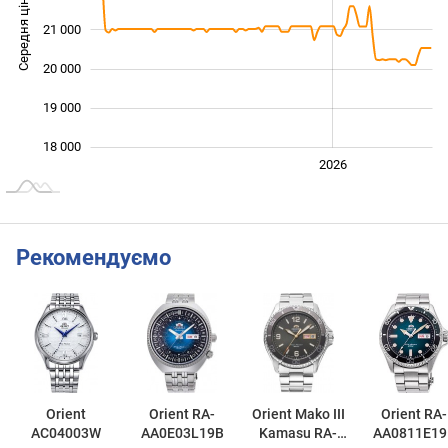
Середня ціна
21 000
18 000
20 000
19 000
18 000
2024
2025
2028
2026
L
Рекомендуємо
Orient
Orient RA-
Orient Mako III
Orient RA-
AC04003W
AA0E03L19B
Kamasu RA-
AA0811E19