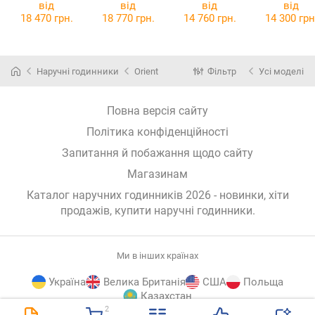
AA0819N19B
від
від
від
від
18 470 грн.
18 770 грн.
14 760 грн.
14 300 грн
Наручні годинники
Orient
Фільтр
Усі моделі
Повна версія сайту
Політика конфіденційності
Запитання й побажання щодо сайту
Магазинам
Каталог наручних годинників 2026 - новинки, хіти
продажів,
купити наручні годинники
.
Ми в інших країнах
Україна
Велика Британія
США
Польща
Казахстан
2