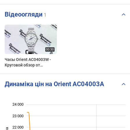
Відеоогляди
1
Часы Orient AC04003W -
Круговой обзор от
PresidentWatches.Ru
Динаміка цін на Orient AC04003A
24 000
 000
 000
 000
23 000
22 000