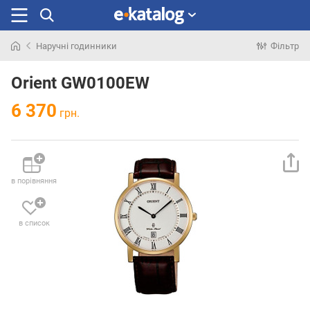
Наручні годинники
Фільтр
Шукали
раніше
Orient GW0100EW
6 370
грн.
в порівняння
в список