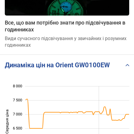
Все, що вам потрібно знати про підсвічування в
годинниках
Види сучасного підсвічування у звичайних і розумних
годинниках
Динаміка цін на Orient GW0100EW
8 000
 500
 000
 500
7 500
Середня ціна
7 000
5 500
6 500