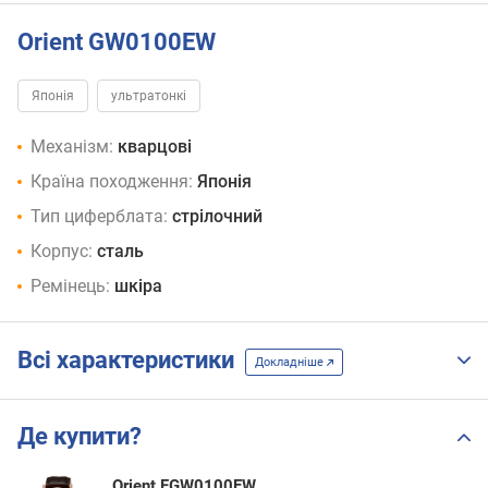
Orient GW0100EW
Японія
ультратонкі
Механізм:
кварцові
Країна походження:
Японія
Тип циферблата:
стрілочний
Корпус:
сталь
Ремінець:
шкіра
Всі характеристики
Докладніше
Де купити?
Orient FGW0100EW