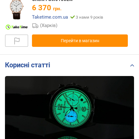
6 370
грн.
Taketime.com.ua
З нами 9 років
(Харків)
Перейти в магазин
Корисні статті