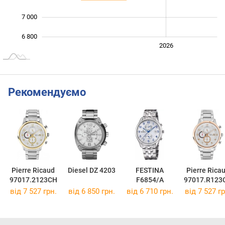
7 000
6 800
2024
2025
2028
2026
L
Рекомендуємо
Pierre Ricaud
Diesel DZ 4203
FESTINA
Pierre Rica
97017.2123CH
F6854/A
97017.R123
від 7 527 грн.
від 6 850 грн.
від 6 710 грн.
від 7 527 гр