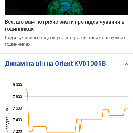
Все, що вам потрібно знати про підсвічування в
годинниках
Види сучасного підсвічування у звичайних і розумних
годинниках
Динаміка цін на Orient KV01001B
8 000
 400
 600
 200
7 800
7 600
Середня ціна
7 400
6 800
7 200