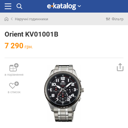
Наручні годинники
Фільтр
Шукали
раніше
Orient KV01001B
7 290
грн.
в порівняння
в список