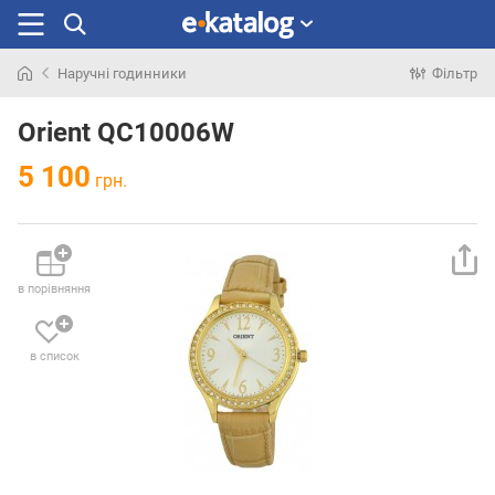
Наручні годинники
Фільтр
Шукали
раніше
Orient QC10006W
5 100
грн.
в порівняння
в список