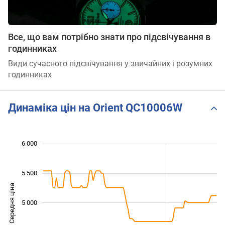
Все, що вам потрібно знати про підсвічування в
годинниках
Види сучасного підсвічування у звичайних і розумних
годинниках
Динаміка цін на Orient QC10006W
 800
 200
 400
 600
 500
 500
 000
6 000
5 500
Середня ціна
5 000
4 200