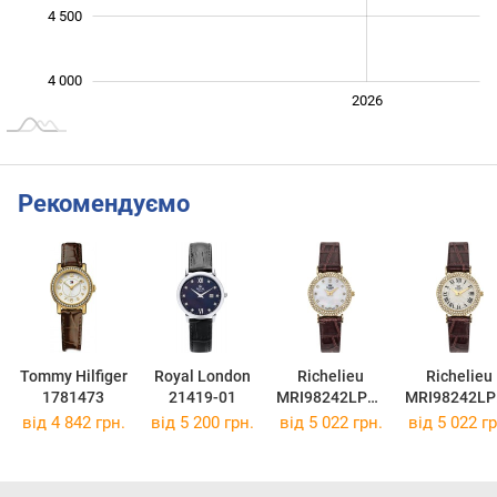
4 500
4 000
2024
2025
2028
2026
L
Рекомендуємо
Tommy Hilfiger
Royal London
Richelieu
Richelieu
1781473
21419-01
MRI98242LP05
MRI98242LP
911
916
від 4 842 грн.
від 5 200 грн.
від 5 022 грн.
від 5 022 гр