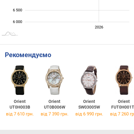
6 500
6 000
2024
2025
2028
2026
L
Рекомендуємо
Orient
Orient
Orient
Orient
UT0H003B
UT0B006W
SW03005W
FUT0H001T
від 7 610 грн.
від 7 390 грн.
від 6 990 грн.
від 7 260 гр