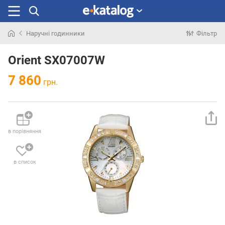
Наручні годинники
Фільтр
Шукали
раніше
Orient SX07007W
7 860
грн.
в порівняння
в список