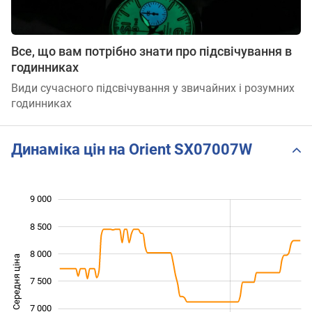
Все, що вам потрібно знати про підсвічування в
годинниках
Види сучасного підсвічування у звичайних і розумних
годинниках
Динаміка цін на Orient SX07007W
9 000
 000
 500
 500
8 500
8 000
Середня ціна
7 500
6 000
7 000