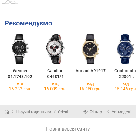
Рекомендуємо
Wenger
Candino
Armani AR1917
Continenta
01.1743.102
C4681/1
22001-
GC158830
від
від
від
від
16 233 грн.
16 039 грн.
16 160 грн.
16 146 грн
Наручні годинники
Orient
Фільтр
Усі моделі
Повна версія сайту