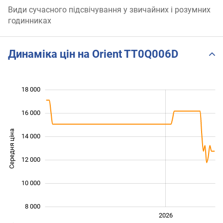
Види сучасного підсвічування у звичайних і розумних
годинниках
Динаміка цін на Orient TT0Q006D
18 000
 000
 000
 000
16 000
Середня ціна
14 000
10 000
12 000
10 000
8 000
2024
2025
2028
2026
L