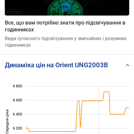
Все, що вам потрібно знати про підсвічування в
годинниках
Види сучасного підсвічування у звичайних і розумних
годинниках
Динаміка цін на Orient UNG2003B
6 800
 400
 600
 000
6 600
Середня ціна
6 400
5 800
6 200