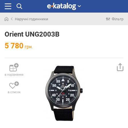
Наручні годинники
Фільтр
Шукали
раніше
Orient UNG2003B
5 780
грн.
в порівняння
в список