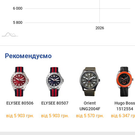
6 000
5 800
2024
2025
2028
2026
L
Рекомендуємо
ELYSEE 80506
ELYSEE 80507
Orient
Hugo Boss
UNG2004F
1512554
від 5 903 грн.
від 5 903 грн.
від 5 570 грн.
від 6 347 гр