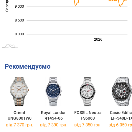
9 000
8 500
8 000
2024
2025
2028
2026
L
Рекомендуємо
Orient
Royal London
FOSSIL Neutra
Casio Edifi
UNG8001W0
41454-06
FS6063
EF-540D-1
від 7 370 грн.
від 7 390 грн.
від 7 350 грн.
від 6 050 гр