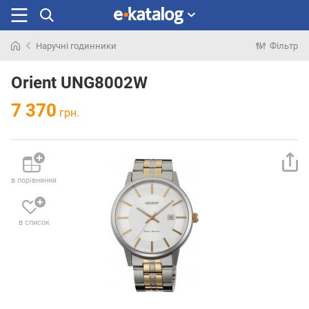
Наручні годинники
Фільтр
Шукали
раніше
Orient UNG8002W
7 370
грн.
в порівняння
в список