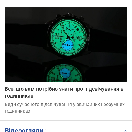
Все, що вам потрібно знати про підсвічування в
годинниках
Види сучасного підсвічування у звичайних і розумних
годинниках
Відеоогляди
1