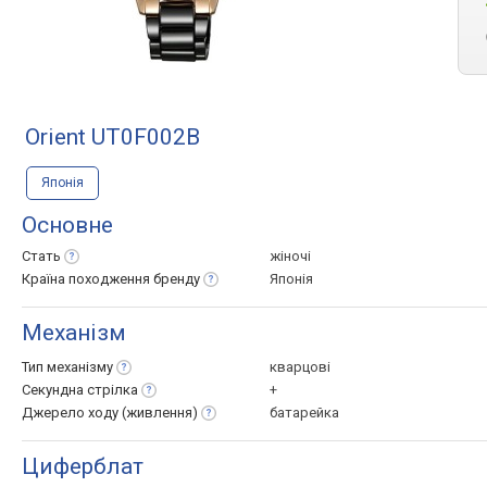
Orient UT0F002B
Японія
Основне
Стать
жіночі
Країна походження
бренду
Японія
Механізм
Тип
механізму
кварцові
Секундна
стрілка
+
Джерело ходу
(живлення)
батарейка
Циферблат