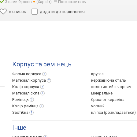
З нами 9 років
(Харків)
Поскаржитись
в список
додати до порівняння
Корпус та ремінець
Форма
корпуса
кругла
Матеріал
корпуса
нержавіюча сталь
Колір
корпуса
золотистий з чорним
Матеріал
скла
мінеральне
Ремінець
браслет кераміка
Колір
ремінця
чорний
Застібка
кліпса (розкладається)
Інше