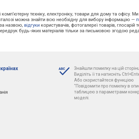
 і комп'ютерну техніку, електроніку, товари для дому та офісу. М
каталозі можна знайти всю необхідну для вибору інформацію —
п
 за назвою,
відгуки
користувачів, фотогалереї товарів, глосарій те
Передрук будь-яких матеріалів тільки за письмовою згодою реда
 країнах
Знайшли помилку на цій сторінц
Виділіть її та натисніть Ctrl+Ente
Або скористайтеся функцією
"Повідомити про помилку в опис
анія
таблицею з параметрами конк
моделі.