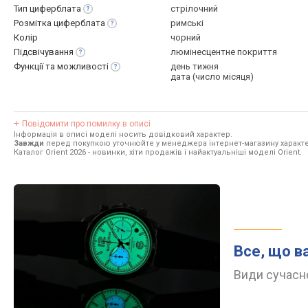
Тип
циферблата
стрілочний
Розмітка
циферблата
римські
Колір
чорний
Підсвічування
люмінесцентне покриття
Функції та
можливості
день тижня
дата (число місяця)
Повідомити про помилку в описі
Інформація в описі моделі носить довідковий характер.
Завжди
перед покупкою уточнюйте у менеджера інтернет-магазину характе
Каталог Orient 2026
- новинки, хіти продажів і найактуальніші моделі Orient.
Все, що в
Види сучасно