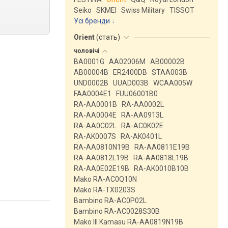
Seiko
SKMEI
Swiss Military
TISSOT
Усі бренди
Orient
(
стать
)
чоловічі
BA0001G
AA02006M
AB00002B
AB00004B
ER2400DB
STAA003B
UND0002B
UUAD003B
WCAA005W
FAA0004E1
FUU06001B0
RA-AA0001B
RA-AA0002L
RA-AA0004E
RA-AA0913L
RA-AA0C02L
RA-AC0K02E
RA-AK0007S
RA-AK0401L
RA-AA0810N19B
RA-AA0811E19B
RA-AA0812L19B
RA-AA0818L19B
RA-AA0E02E19B
RA-AK0010B10B
Mako RA-AC0Q10N
Mako RA-TX0203S
Bambino RA-AC0P02L
Bambino RA-AC0028S30B
Mako III Kamasu RA-AA0819N19B