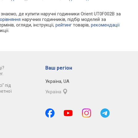
и знаємо, де купити наручні годинники Orient UT0F002B за
орівняння
наручних годинників, підбір моделей за
рмінів, огляди, інструкції,
рейтинг
товарів,
рекомендації
кції.
Ваш регіон
і?
r.
Україна
,
UA
і" під
ретної
Україна