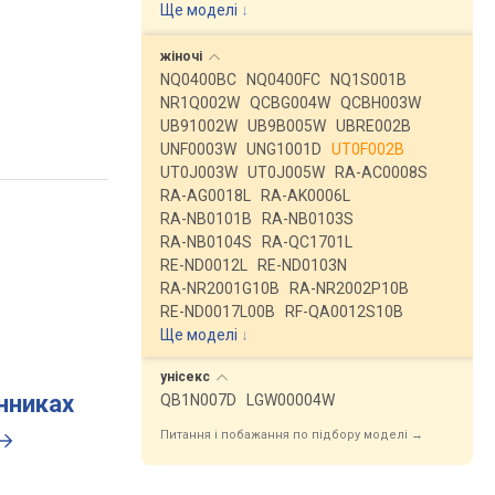
Ще моделі
↓
жіночі
NQ0400BC
NQ0400FC
NQ1S001B
NR1Q002W
QCBG004W
QCBH003W
UB91002W
UB9B005W
UBRE002B
UNF0003W
UNG1001D
UT0F002B
UT0J003W
UT0J005W
RA-AC0008S
RA-AG0018L
RA-AK0006L
RA-NB0101B
RA-NB0103S
RA-NB0104S
RA-QC1701L
RE-ND0012L
RE-ND0103N
RA-NR2001G10B
RA-NR2002P10B
RE-ND0017L00B
RF-QA0012S10B
Ще моделі
↓
унісекс
инниках
QB1N007D
LGW00004W
Питання і побажання по підбору моделі →