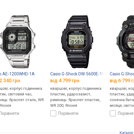
io AE-1200WHD-1A
Casio G-Shock DW-5600E-1V
Casio G-Sho
2 340 грн.
від 4 799 грн.
від 6 799 г
цові, корпус годинника
кварцові, корпус годинника
кварцові, ко
тик, світовий час,
пластик, ударозахист,
пластик, уда
нець: браслет сталь, WR
ремінець: браслет пластик,
сонячна бата
 Японія
WR 200, Японія
місяця, світо
ремінець: ре
порівняти
порівняти
порівн
WR 200, Япон
Каталог