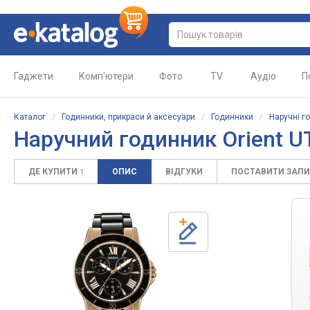
Гаджети
Комп'ютери
Фото
TV
Аудіо
П
Каталог
/
Годинники, прикраси й аксесуари
/
Годинники
/
Наручні г
Наручний годинник Orient 
ДЕ КУПИТИ
ОПИС
ВІДГУКИ
ПОСТАВИТИ ЗАП
1