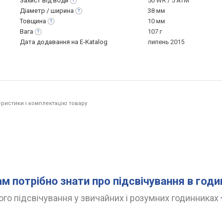
Захист від
води
50 WR / 5 ATM
Діаметр /
ширина
38 мм
Товщина
10 мм
Вага
107 г
Дата додавання на E-Katalog
липень 2015
ристики і комплектацію товару
ам потрібно знати про підсвічування в год
го підсвічування у звичайних і розумних годинниках