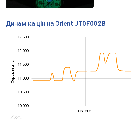
Динаміка цін на Orient UT0F002B
12 500
13 000
9 000
9 500
12 000
Середня ціна
11 500
10 000
11 000
10 500
10 000
Січ. 2027
Лип.
Січ. 2025
L