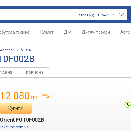
тільки наручні годинники
обутова техніка
Клімат
Дім
Дитячі товари
Авто
одинники
/
Orient
UT0F002B
ИТАННЯ
КОРИСНЕ
12 080
грн.
Купити!
Orient FUT0F002B
Taketime.com.ua