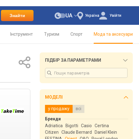
UA
Знайти
Україна
Увійти
Інструмент
Туризм
Спорт
Мода та аксесуари
ПІДБІР ЗА ПАРАМЕТРАМИ
МОДЕЛІ
у продажу
всі
Бренди
Adriatica
Bigotti
Casio
Certina
Citizen
Claude Bernard
Daniel Klein
FESTINA
Orient
Q&Q
Royal London