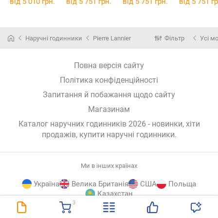
від 5 010 грн.
від 5 751 грн.
від 5 751 грн.
від 5 751 гр
Наручні годинники
Pierre Lannier
Фільтр
Усі м
Повна версія сайту
Політика конфіденційності
Запитання й побажання щодо сайту
Магазинам
Каталог наручних годинників 2026 - новинки, хіти
продажів,
купити наручні годинники
.
Ми в інших країнах
Україна
Велика Британія
США
Польща
Казахстан
3
E-