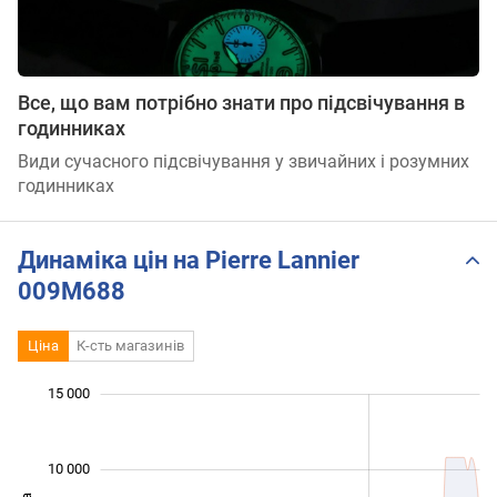
Все, що вам потрібно знати про підсвічування в
годинниках
Види сучасного підсвічування у звичайних і розумних
годинниках
Динаміка цін на Pierre Lannier
009M688
Ціна
К-сть магазинів
 000
 000
 000
 000
 000
 000
15 000
10 000