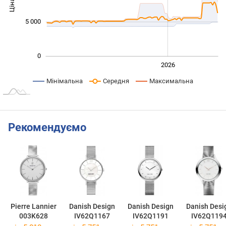
Ціна
10 000
5 000
0
2024
2025
2028
2026
L
Мінімальна
Середня
Максимальна
Рекомендуємо
Pierre Lannier
Danish Design
Danish Design
Danish Desi
003K628
IV62Q1167
IV62Q1191
IV62Q119