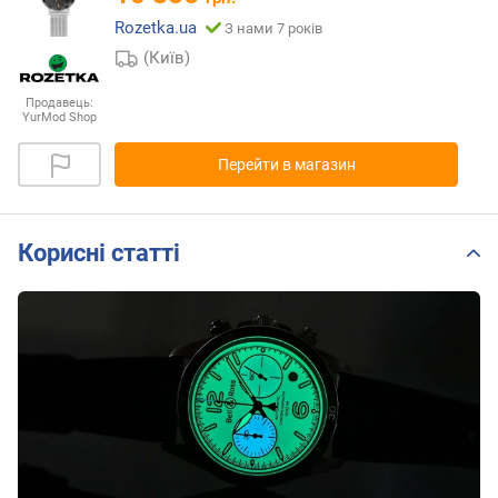
Rozetka.ua
З нами 7 років
(Київ)
Продавець:
YurMod Shop
Перейти в магазин
Корисні статті