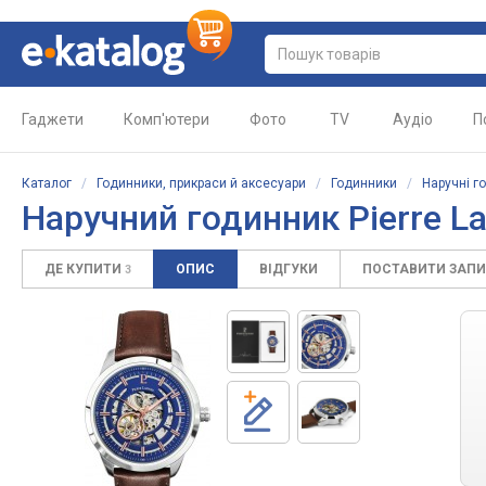
Гаджети
Комп'ютери
Фото
TV
Аудіо
П
Каталог
/
Годинники, прикраси й аксесуари
/
Годинники
/
Наручні г
Наручний годинник
Pierre L
ДЕ КУПИТИ
ОПИС
ВІДГУКИ
ПОСТАВИТИ ЗАП
3