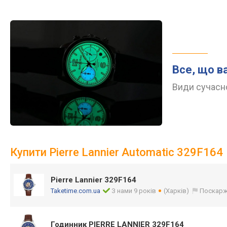
Все, що в
Види сучасно
Купити Pierre Lannier Automatic 329F164
Pierre Lannier 329F164
Taketime.com.ua
З нами 9 років
(Харків)
Поскарж
Годинник PIERRE LANNIER 329F164