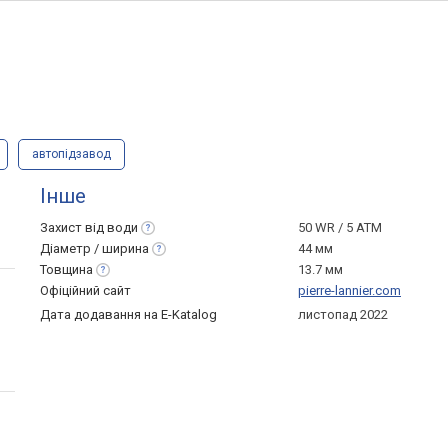
автопідзавод
Інше
Захист від
води
50 WR / 5 ATM
Діаметр /
ширина
44 мм
Товщина
13.7 мм
Офіційний сайт
pierre-lannier.com
Дата додавання на E-Katalog
листопад 2022