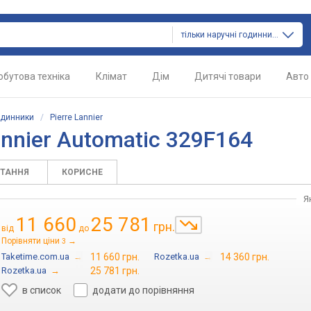
тільки наручні годинники
обутова техніка
Клімат
Дім
Дитячі товари
Авто
одинники
/
Pierre Lannier
annier Automatic 329F164
ИТАННЯ
КОРИСНЕ
Я
11 660
25 781
грн.
від
до
Порівняти ціни
→
3
Taketime.com.ua
→
11 660 грн.
Rozetka.ua
→
14 360 грн.
Rozetka.ua
→
25 781 грн.
в список
додати до порівняння