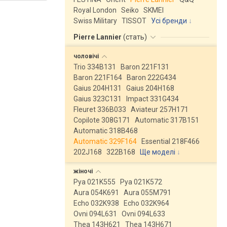
Royal London
Seiko
SKMEI
Swiss Military
TISSOT
Усі бренди
Pierre Lannier
(
стать
)
чоловічі
Trio 334B131
Baron 221F131
Baron 221F164
Baron 222G434
Gaius 204H131
Gaius 204H168
Gaius 323C131
Impact 331G434
Fleuret 336B033
Aviateur 257H171
Copilote 308G171
Automatic 317B151
Automatic 318B468
Automatic 329F164
Essential 218F466
202J168
322B168
Ще моделі
↓
жіночі
Pya 021K555
Pya 021K572
Aura 054K691
Aura 055M791
Echo 032K938
Echo 032K964
Ovni 094L631
Ovni 094L633
Thea 143H621
Thea 143H671