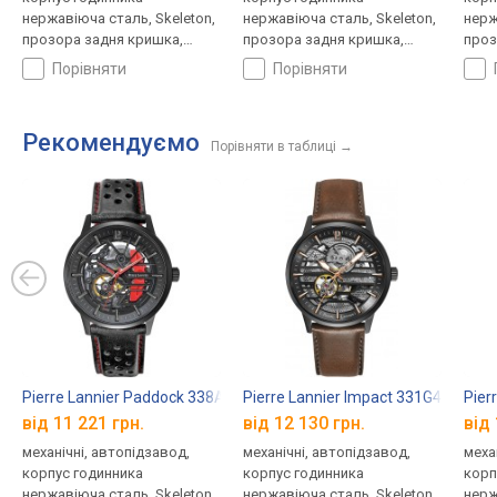
нержавіюча сталь, Skeleton,
нержавіюча сталь, Skeleton,
нерж
прозора задня кришка,
прозора задня кришка,
проз
ремінець: браслет сталь, WR
ремінець: міланський
ремі
порівняти
порівняти
50, Франція
браслет, WR 50, Франція
шкір
Рекомендуємо
Порівняти в таблиці
→
Pierre Lannier Paddock 338A433
Pierre Lannier Impact 331G434
Pier
від 11 221 грн.
від 12 130 грн.
від 
механічні, автопідзавод,
механічні, автопідзавод,
меха
корпус годинника
корпус годинника
корп
нержавіюча сталь, Skeleton,
нержавіюча сталь, Skeleton,
нерж