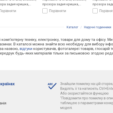
ора задня кришка,
прозора задня кришка,
прозора зад
нець: ремінець
ремінець: ремінець
ремінець: ре
порівняти
порівняти
порівн
яний, WR 50, Франція
шкіряний, WR 50, Велика
шкіряний, WR
Британія
Каталог
/
Наручні годинники
і комп'ютерну техніку, електроніку, товари для дому та офісу. Ми
азинах. В каталозі можна знайти всю необхідну для вибору ін
 за назвою,
відгуки
користувачів, фотогалереї товарів, глосарій те
Передрук будь-яких матеріалів тільки за письмовою згодою реда
 країнах
Знайшли помилку на цій сторінц
Виділіть її та натисніть Ctrl+Ente
Або скористайтеся функцією
"Повідомити про помилку в опис
анія
таблицею з параметрами конк
моделі.