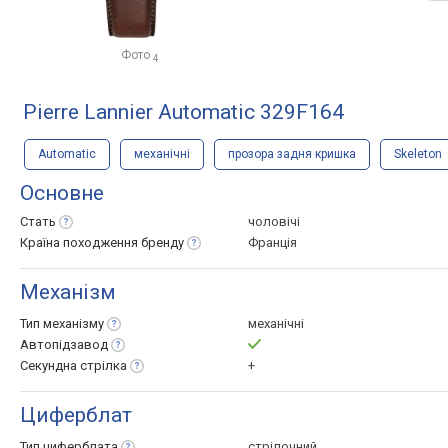
Фото
4
Pierre Lannier Automatic 329F164
Automatic
механічні
прозора задня кришка
Skeleton
Основне
Стать
чоловічі
Країна походження
бренду
Франція
Механізм
Тип
механізму
механічні
Автопідзавод
Секундна
стрілка
+
Циферблат
Тип
циферблата
стрілочний