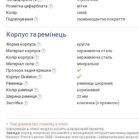
Розмітка
циферблата
мітки
Колір
синій
Підсвічування
люмінесцентне покриття
Корпус та ремінець
Форма
корпуса
кругла
Матеріал
корпуса
нержавіюча сталь
Колір
корпуса
нержавіюча сталь
Матеріал
скла
мінеральне
Прозора задня
кришка
Корпус
Skeleton
Ремінець
ремінець шкіряний
Колір
ремінця
коричневий
Ширина
ремінця
22 мм
Застібка
класична (з пряжкою)
Повідомити про помилку в описі
Інформація в описі моделі носить довідковий характер.
Завжди
перед покупкою уточнюйте у менеджера інтернет-магазину характе
Каталог Pierre Lannier 2026
- новинки, хіти продажів і найактуальніші моделі P