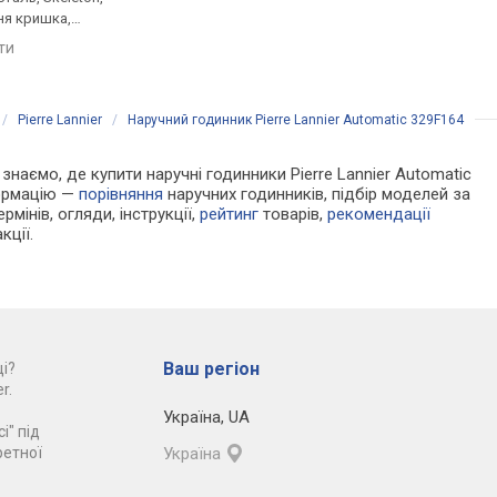
ня кришка,
прозора задня кришка,
прозора задня кришк
мінець
ремінець: ремінець
ремінець: ремінець
яти
порівняти
порівняти
 50, Франція
шкіряний, WR 30, США
шкіряний, WR 50, Фра
/
Pierre Lannier
/
Наручний годинник Pierre Lannier Automatic 329F164
 знаємо, де купити наручні годинники Pierre Lannier Automatic
формацію —
порівняння
наручних годинників, підбір моделей за
рмінів, огляди, інструкції,
рейтинг
товарів,
рекомендації
кції.
Ваш регіон
і?
r.
Україна
,
UA
і" під
ретної
Україна