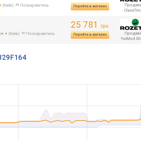
Продаве
(Київ)
Поскаржитись
Перейти в магазин
ClassTi
25 781
грн.
Продаве
ів
(Київ)
Поскаржитись
Перейти в магазин
YurMod S
 329F164