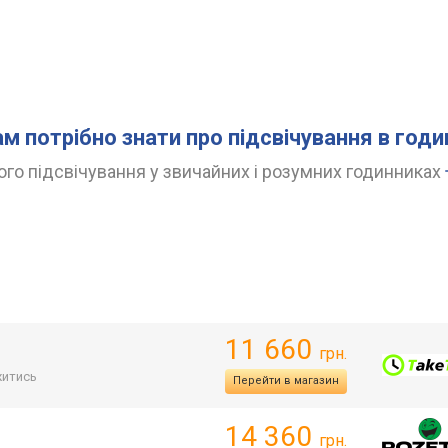
ам потрібно знати про підсвічування в год
го підсвічування у звичайних і розумних годинниках
11 660
грн.
итись
Перейти в магазин
14 360
грн.