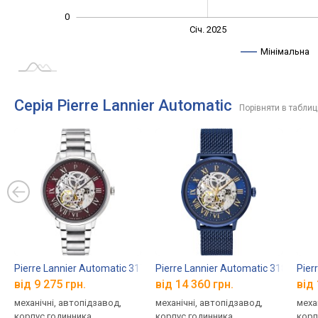
0
Січ. 2027
Лип.
Січ. 2025
L
Мінімальна
Серія Pierre Lannier Automatic
Порівняти в таблиц
Pierre Lannier Automatic 317B151
Pierre Lannier Automatic 318B468
Pier
від 9 275 грн.
від 14 360 грн.
від 
механічні, автопідзавод,
механічні, автопідзавод,
меха
корпус годинника
корпус годинника
корп