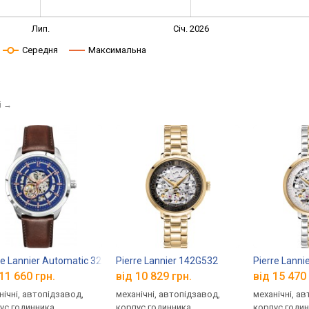
Лип.
Січ. 2026
Середня
Максимальна
і
→
re Lannier Automatic 329F164
Pierre Lannier 142G532
Pierre Lanni
11 660 грн.
від 10 829 грн.
від 15 470 
нічні, автопідзавод,
механічні, автопідзавод,
механічні, а
ус годинника
корпус годинника
корпус годи