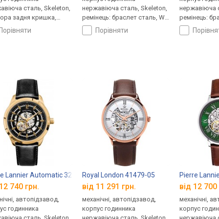
авіюча сталь, Skeleton,
нержавіюча сталь, Skeleton,
нержавіюча с
ора задня кришка,
ремінець: браслет сталь, WR
ремінець: бр
нець: ремінець
30, Франція
30, Франція
порівняти
порівняти
порівн
яний, WR 50, Франція
re Lannier Automatic 326C033
Royal London 41479-05
Pierre Lann
12 740 грн.
від 11 291 грн.
від 12 700 
нічні, автопідзавод,
механічні, автопідзавод,
механічні, а
ус годинника
корпус годинника
корпус годи
авіюча сталь, Skeleton,
нержавіюча сталь, Skeleton,
нержавіюча с