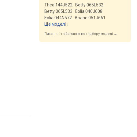
Thea 144J522
Betty 065L532
Betty 065L533
Eolia 040J608
Eolia 044N572
Ariane 051J661
Ще моделі
↓
Питання і побажання по підбору моделі →