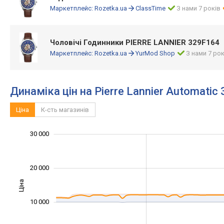
Маркетплейс:
Rozetka.ua
ClassTime
З нами 7 років
Чоловічі Годинники PIERRE LANNIER 329F164
Маркетплейс:
Rozetka.ua
YurMod Shop
З нами 7 рок
Динаміка цін на Pierre Lannier Automatic
Ціна
К-сть магазинів
30 000
-10 000
-20 000
15 000
40 000
-5 000
5 000
20 000
Ціна
10 000
10 000