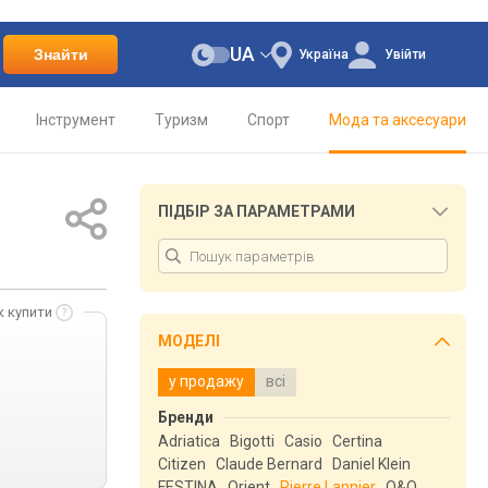
UA
Знайти
Україна
Увійти
Інструмент
Туризм
Спорт
Мода та аксесуари
ПІДБІР ЗА ПАРАМЕТРАМИ
к купити
МОДЕЛІ
у продажу
всі
Бренди
Adriatica
Bigotti
Casio
Certina
Citizen
Claude Bernard
Daniel Klein
FESTINA
Orient
Pierre Lannier
Q&Q