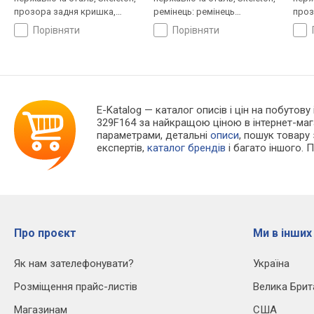
прозора задня кришка,
ремінець: ремінець
проз
ремінець: ремінець
шкіряний, WR 50, Франція
ремі
порівняти
порівняти
шкіряний, WR 50, Франція
шкір
E-Katalog
— каталог описів і цін на побутову 
329F164 за найкращою ціною в інтернет-маг
параметрами, детальні
описи
, пошук товару
експертів,
каталог брендів
і багато іншого. 
Про проєкт
Ми в інших
Як нам зателефонувати?
Україна
Розміщення прайс-листів
Велика Брит
Магазинам
США