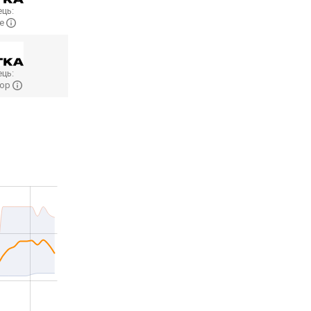
ць:
me
ць:
hop