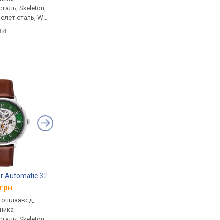
таль, Skeleton,
нержавіюча сталь, Skeleton,
нержавіюча сталь, Sk
аслет сталь, WR
прозора задня кришка,
прозора задня кришк
ремінець: браслет сталь, WR
ремінець: міланський
яти
порівняти
порівняти
50, Франція
браслет, WR 50, Фран
ier Automatic 323D174
Kenneth Cole IKC1905
Pierre Lannier 322B
грн.
від 12 521 грн.
від 9 620 грн.
втопідзавод,
механічні, автопідзавод,
механічні, автопідза
нника
корпус годинника
корпус годинника
таль, Skeleton,
нержавіюча сталь, Skeleton,
нержавіюча сталь, Sk