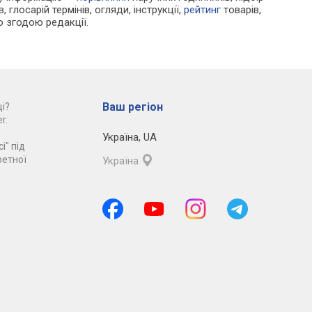
 глосарій термінів, огляди, інструкції,
рейтинг
товарів,
ю згодою редакції.
Ваш регіон
і?
r.
Україна
,
UA
і" під
ретної
Україна