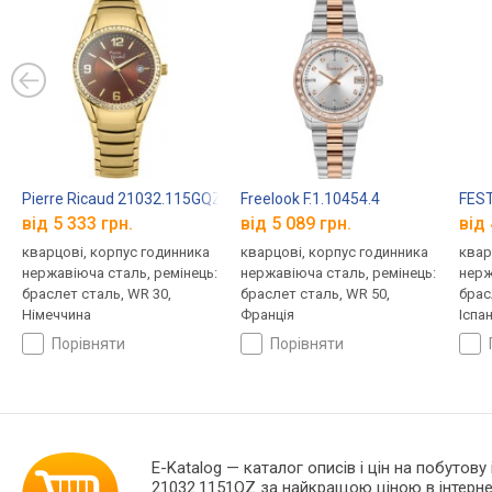
Pierre Ricaud 21032.115GQZ
Freelook F.1.10454.4
FEST
від 5 333 грн.
від 5 089 грн.
від 
кварцові, корпус годинника
кварцові, корпус годинника
квар
нержавіюча сталь, ремінець:
нержавіюча сталь, ремінець:
нерж
браслет сталь, WR 30,
браслет сталь, WR 50,
брас
Німеччина
Франція
Іспан
порівняти
порівняти
E-Katalog
— каталог описів і цін на побутову 
21032.1151QZ за найкращою ціною в інтерне