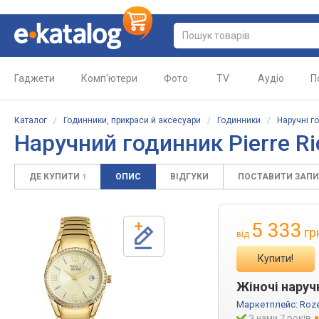
Гаджети
Комп'ютери
Фото
TV
Аудіо
П
Каталог
/
Годинники, прикраси й аксесуари
/
Годинники
/
Наручні г
Наручний годинник Pierre R
ДЕ КУПИТИ
ОПИС
ВІДГУКИ
ПОСТАВИТИ ЗАП
1
5 333
гр
від
Купити!
Жіночі наручн
Маркетплейс:
Roze
З нами 7 років