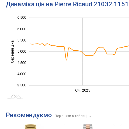
Динаміка цін на Pierre Ricaud 21032.115
6 500
2 500
3 000
7 000
6 000
5 500
Середня ціна
5 000
3 500
4 500
4 000
3 500
Січ. 2027
Лип.
Січ. 2025
L
Рекомендуємо
Порівняти в таблиці
→