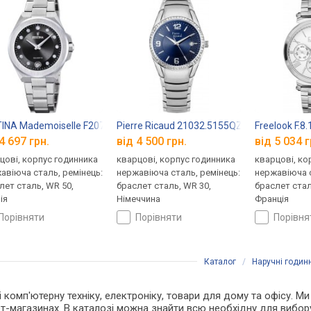
INA Mademoiselle F20700/6
Pierre Ricaud 21032.5155QZ
Freelook F.8
4 697 грн.
від 4 500 грн.
від 5 034 г
цові, корпус годинника
кварцові, корпус годинника
кварцові, ко
авіюча сталь, ремінець:
нержавіюча сталь, ремінець:
нержавіюча с
лет сталь, WR 50,
браслет сталь, WR 30,
браслет стал
ія
Німеччина
Франція
порівняти
порівняти
порівн
Каталог
/
Наручні годин
і комп'ютерну техніку, електроніку, товари для дому та офісу. Ми
т-магазинах. В каталозі можна знайти всю необхідну для вибо