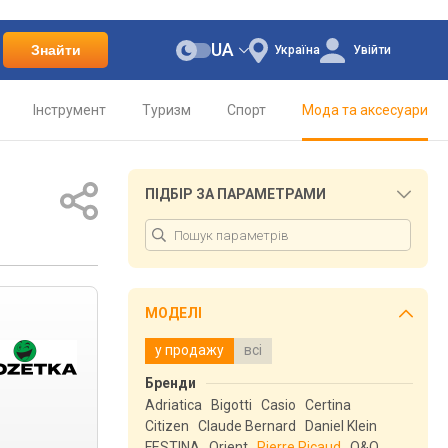
UA
Знайти
Україна
Увійти
Інструмент
Туризм
Спорт
Мода та аксесуари
ПІДБІР ЗА ПАРАМЕТРАМИ
МОДЕЛІ
у продажу
всі
Бренди
Adriatica
Bigotti
Casio
Certina
Citizen
Claude Bernard
Daniel Klein
FESTINA
Orient
Pierre Ricaud
Q&Q