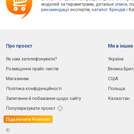
моделей за параметрами, детальні
описи
, п
рекомендації
експертів,
каталог брендів
і б
Про проєкт
Ми в інших
Як нам зателефонувати?
Україна
Розміщення прайс-листів
Велика Брит
Магазинам
США
Політика конфіденційності
Польща
Запитання й побажання щодо сайту
Казахстан
Популяризувати проєкт
Підключити Premium
ID