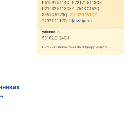
P51091.5114Q
P22171.5113QZ
P21032.5113QFZ
2543.C152Q
3857G.5273Q
21032.1151QZ
22021.1117Q
Ще моделі
↓
унісекс
53102.E124CH
Питання і побажання по підбору моделі →
инниках