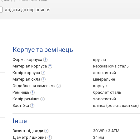
додати до порівняння
Корпус та ремінець
Форма
корпуса
кругла
Матеріал
корпуса
нержавіюча сталь
Колір
корпуса
золотистий
Матеріал
скла
мінеральне
Оздоблення
каменями
корпус
Ремінець
браслет сталь
Колір
ремінця
золотистий
Застібка
кліпса (розкладається)
Інше
Захист від
води
30 WR / 3 ATM
Діаметр /
ширина
34 мм