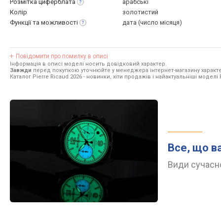
Розмітка
циферблата
арабські
Колір
золотистий
Функції та
можливості
дата (число місяця)
Повідомити про помилку в описі
Інформація в описі моделі носить довідковий характер.
Завжди
перед покупкою уточнюйте у менеджера інтернет-магазину характе
Каталог Pierre Ricaud 2026
- новинки, хіти продажів і найактуальніші моделі P
Все, що в
Види сучасно