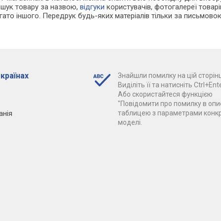
ошук товару за назвою,
відгуки
користувачів, фотогалереї товарів,
агато іншого. Передрук будь-яких матеріалів тільки за письмово
 країнах
Знайшли помилку на цій сторінц
Виділіть її та натисніть Ctrl+Ente
Або скористайтеся функцією
"Повідомити про помилку в опис
анія
таблицею з параметрами конк
моделі.