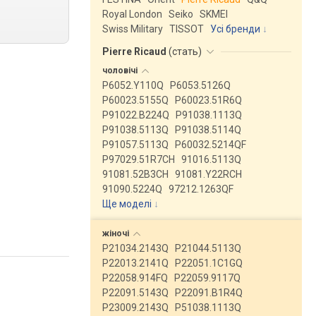
Royal London
Seiko
SKMEI
Swiss Military
TISSOT
Усі бренди
Pierre Ricaud
(
стать
)
чоловічі
P6052.Y110Q
P6053.5126Q
P60023.5155Q
P60023.51R6Q
P91022.B224Q
P91038.1113Q
P91038.5113Q
P91038.5114Q
P91057.5113Q
P60032.5214QF
P97029.51R7CH
91016.5113Q
91081.52B3CH
91081.Y22RCH
91090.5224Q
97212.1263QF
Ще моделі
↓
жіночі
P21034.2143Q
P21044.5113Q
P22013.2141Q
P22051.1C1GQ
P22058.914FQ
P22059.9117Q
P22091.5143Q
P22091.B1R4Q
P23009.2143Q
P51038.1113Q