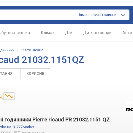
тільки наручні годинники
обутова техніка
Клімат
Дім
Дитячі товари
Авто
одинники
/
Pierre Ricaud
icaud 21032.1151QZ
ИТАННЯ
КОРИСНЕ
н.
і годинники Pierre ricaud PR 21032.1151 QZ
tka.ua
777Market
(Київ)
Поскаржитись