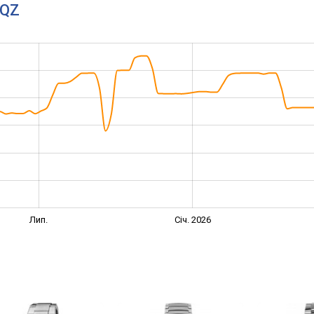
1QZ
Лип.
Січ. 2026