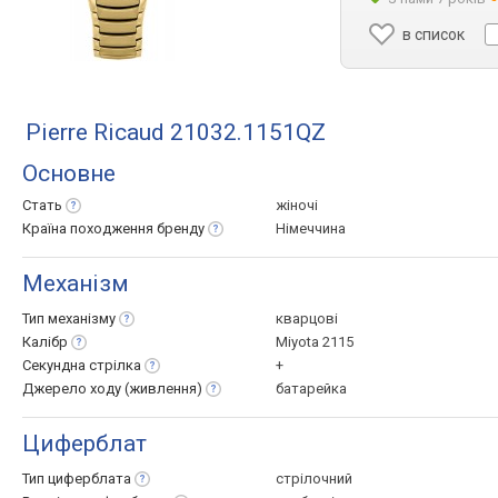
в список
Pierre Ricaud 21032.1151QZ
Основне
Стать
жіночі
Країна походження
бренду
Німеччина
Механізм
Тип
механізму
кварцові
Калібр
Miyota 2115
Секундна
стрілка
+
Джерело ходу
(живлення)
батарейка
Циферблат
Тип
циферблата
стрілочний