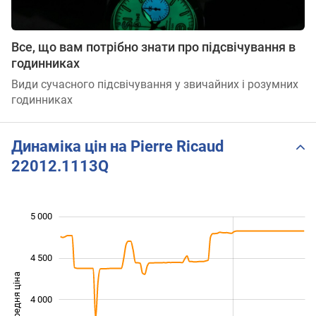
Все, що вам потрібно знати про підсвічування в
годинниках
Види сучасного підсвічування у звичайних і розумних
годинниках
Динаміка цін на Pierre Ricaud
22012.1113Q
5 000
 000
 500
 500
4 500
Середня ціна
4 000
3 000