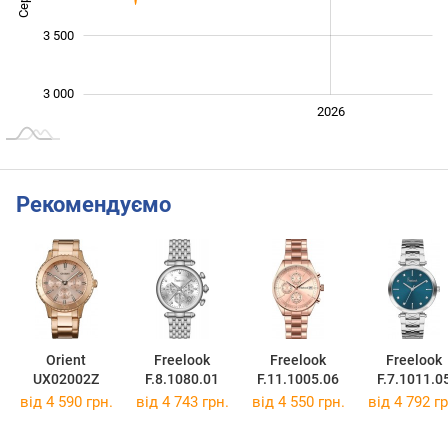
3 500
3 000
2024
2025
2028
2026
L
Рекомендуємо
Orient
Freelook
Freelook
Freelook
UX02002Z
F.8.1080.01
F.11.1005.06
F.7.1011.0
від 4 590 грн.
від 4 743 грн.
від 4 550 грн.
від 4 792 гр